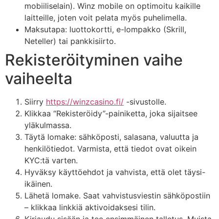
mobiiliselain). Winz mobile on optimoitu kaikille
laitteille, joten voit pelata myös puhelimella.
Maksutapa: luottokortti, e-lompakko (Skrill,
Neteller) tai pankkisiirto.
Rekisteröityminen vaihe
vaiheelta
Siirry
https://winzcasino.fi/
-sivustolle.
Klikkaa “Rekisteröidy”-painiketta, joka sijaitsee
yläkulmassa.
Täytä lomake: sähköposti, salasana, valuutta ja
henkilötiedot. Varmista, että tiedot ovat oikein
KYC:tä varten.
Hyväksy käyttöehdot ja vahvista, että olet täysi-
ikäinen.
Lähetä lomake. Saat vahvistusviestin sähköpostiin
– klikkaa linkkiä aktivoidaksesi tilin.
Kirjaudu sisään ja tee ensimmäinen talletus. Muista