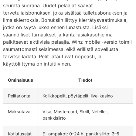
seurata suorana. Uudet pelaajat saavat
tervetuliaisbonuksen, joka sisältää talletusbonuksen ja
ilmaiskierroksia. Bonuksiin liittyy kierrätysvaatimuksia,
jotka on syytä lukea ennen lunastusta. Lisäksi
säännölliset turnaukset ja kanta-asiakasohjelma
palkitsevat aktiivisia pelaajia. Winz mobile -versio toimii
saumattomasti selaimessa, eikä erillistä sovellusta
tarvitse ladata. Pelit latautuvat nopeasti, ja
käyttöliittymä on intuitiivinen.
Ominaisuus
Tiedot
Pelitarjonta
Kolikkopelit, pöytäpelit, live-kasino
Maksutavat
Visa, Mastercard, Skrill, Neteller,
pankkisiirto
Kotiutusajat
E-lompakot: 0–24 h, pankkisiirto: 3–5