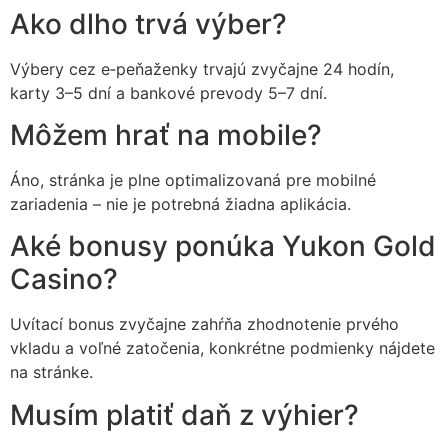
Ako dlho trvá výber?
Výbery cez e‑peňaženky trvajú zvyčajne 24 hodín,
karty 3–5 dní a bankové prevody 5–7 dní.
Môžem hrať na mobile?
Áno, stránka je plne optimalizovaná pre mobilné
zariadenia – nie je potrebná žiadna aplikácia.
Aké bonusy ponúka Yukon Gold
Casino?
Uvítací bonus zvyčajne zahŕňa zhodnotenie prvého
vkladu a voľné zatočenia, konkrétne podmienky nájdete
na stránke.
Musím platiť daň z výhier?