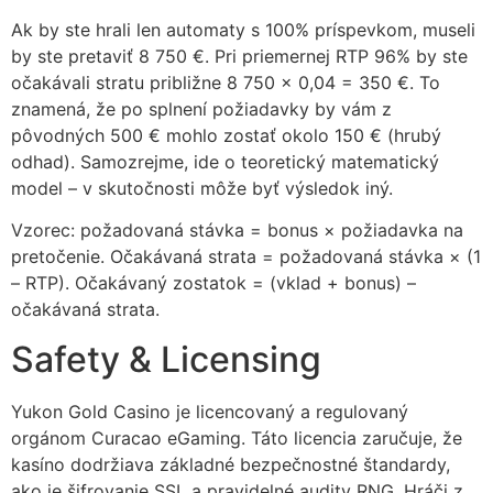
Ak by ste hrali len automaty s 100% príspevkom, museli
by ste pretaviť 8 750 €. Pri priemernej RTP 96% by ste
očakávali stratu približne 8 750 × 0,04 = 350 €. To
znamená, že po splnení požiadavky by vám z
pôvodných 500 € mohlo zostať okolo 150 € (hrubý
odhad). Samozrejme, ide o teoretický matematický
model – v skutočnosti môže byť výsledok iný.
Vzorec: požadovaná stávka = bonus × požiadavka na
pretočenie. Očakávaná strata = požadovaná stávka × (1
– RTP). Očakávaný zostatok = (vklad + bonus) –
očakávaná strata.
Safety & Licensing
Yukon Gold Casino je licencovaný a regulovaný
orgánom Curacao eGaming. Táto licencia zaručuje, že
kasíno dodržiava základné bezpečnostné štandardy,
ako je šifrovanie SSL a pravidelné audity RNG. Hráči z