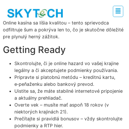
Online kasína sa líšia kvalitou – tento sprievodca
odfiltruje šum a pokrýva len to, čo je skutočne dôležité
pre plynulý herný zážitok.
Getting Ready
Skontrolujte, či je online hazard vo vašej krajine
legálny a či akceptujete podmienky používania.
Pripravte si platobnú metódu – kreditnú kartu,
e‑peňaženku alebo bankový prevod.
Uistite sa, že máte stabilné internetové pripojenie
a aktuálny prehliadač.
Overte vek – musíte mať aspoň 18 rokov (v
niektorých krajinách 21).
Prečítajte si pravidlá bonusov – vždy skontrolujte
podmienky a RTP hier.