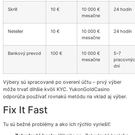
Skrill
10 €
10 000 €
24 hodín
mesačne
Neteller
10 €
10 000 €
24 hodín
mesačne
Bankový prevod
100 €
10 000 €
5–7
mesačne
pracovný
dní
Výbery sú spracované po overení účtu – prvý výber
môže trvať dlhšie kvôli KYC. YukonGoldCasino
odporúča používať rovnakú metódu na vklad aj výber.
Fix It Fast
Tu sú bežné problémy a ako ich rýchlo vyriešiť: