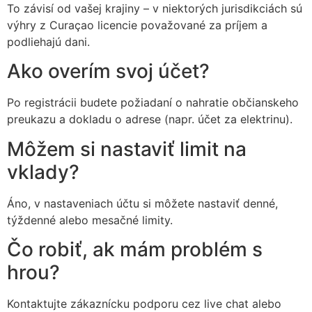
To závisí od vašej krajiny – v niektorých jurisdikciách sú
výhry z Curaçao licencie považované za príjem a
podliehajú dani.
Ako overím svoj účet?
Po registrácii budete požiadaní o nahratie občianskeho
preukazu a dokladu o adrese (napr. účet za elektrinu).
Môžem si nastaviť limit na
vklady?
Áno, v nastaveniach účtu si môžete nastaviť denné,
týždenné alebo mesačné limity.
Čo robiť, ak mám problém s
hrou?
Kontaktujte zákaznícku podporu cez live chat alebo