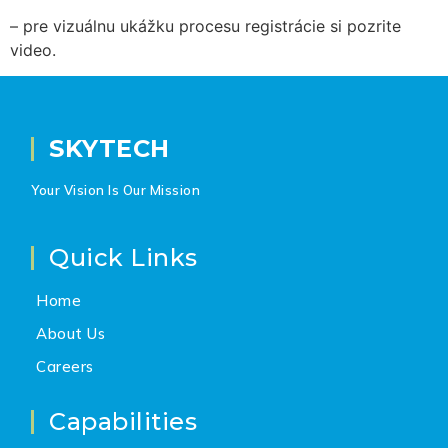
– pre vizuálnu ukážku procesu registrácie si pozrite
video.
SKYTECH
Your Vision Is Our Mission
Quick Links
Home
About Us
Careers
Capabilities