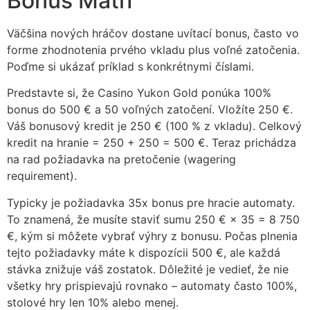
Bonus Math
Väčšina nových hráčov dostane uvítací bonus, často vo
forme zhodnotenia prvého vkladu plus voľné zatočenia.
Poďme si ukázať príklad s konkrétnymi číslami.
Predstavte si, že Casino Yukon Gold ponúka 100%
bonus do 500 € a 50 voľných zatočení. Vložíte 250 €.
Váš bonusový kredit je 250 € (100 % z vkladu). Celkový
kredit na hranie = 250 + 250 = 500 €. Teraz prichádza
na rad požiadavka na pretočenie (wagering
requirement).
Typicky je požiadavka 35x bonus pre hracie automaty.
To znamená, že musíte staviť sumu 250 € × 35 = 8 750
€, kým si môžete vybrať výhry z bonusu. Počas plnenia
tejto požiadavky máte k dispozícii 500 €, ale každá
stávka znižuje váš zostatok. Dôležité je vedieť, že nie
všetky hry prispievajú rovnako – automaty často 100%,
stolové hry len 10% alebo menej.