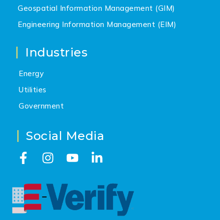
Geospatial Information Management (GIM)
Engineering Information Management (EIM)
Industries
Energy
Utilities
Government
Social Media