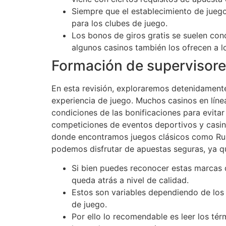
Siempre que el establecimiento de jueg
para los clubes de juego.
Los bonos de giros gratis se suelen co
algunos casinos también los ofrecen a l
Formación de supervisores
En esta revisión, exploraremos detenidament
experiencia de juego. Muchos casinos en lín
condiciones de las bonificaciones para evita
competiciones de eventos deportivos y casin
donde encontramos juegos clásicos como Rulet
podemos disfrutar de apuestas seguras, ya qu
Si bien puedes reconocer estas marcas 
queda atrás a nivel de calidad.
Estos son variables dependiendo de los
de juego.
Por ello lo recomendable es leer los té