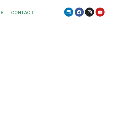
RS
CONTACT