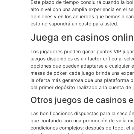
Este plazo de tiempo concluirá cuando la bol
alto nivel con una amplia experiencia en el s
opiniones y en los acuerdos que hemos alca
esto no supondrá un coste para usted.
Juega en casinos onlin
Los jugadores pueden ganar puntos VIP jugand
juegos disponibles es un factor crítico al se
opciones que pueden adaptarse a cualquier es
mesas de póker, cada juego brinda una experi
la oferta más generosa que una plataforma pu
del primer depósito realizado a la cuenta de 
Otros juegos de casinos e
Las bonificaciones dispuestas para la secció
que contando con una promoción de valía mod
condiciones complejos; después de todo, el u