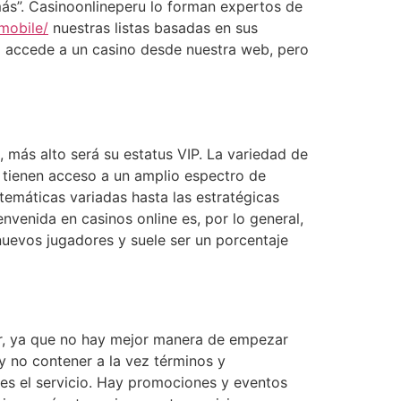
más”. Casinoonlineperu lo forman expertos de
/mobile/
nuestras listas basadas en sus
 accede a un casino desde nuestra web, pero
más alto será su estatus VIP. La variedad de
s tienen acceso a un amplio espectro de
temáticas variadas hasta las estratégicas
venida en casinos online es, por lo general,
uevos jugadores y suele ser un porcentaje
ar, ya que no hay mejor manera de empezar
 no contener a la vez términos y
 es el servicio. Hay promociones y eventos