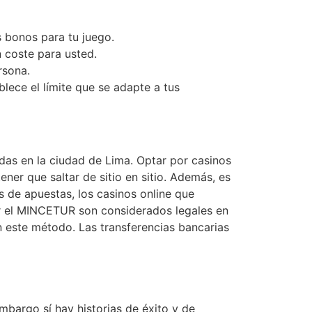
s bonos para tu juego.
 coste para usted.
rsona.
blece el límite que se adapte a tus
das en la ciudad de Lima. Optar por casinos
ner que saltar de sitio en sitio. Además, es
s de apuestas, los casinos online que
r el MINCETUR son considerados legales en
on este método. Las transferencias bancarias
bargo sí hay historias de éxito y de