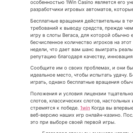
особенностью 1Win Casino является его у
разработчики игровых автоматов, которы
Бесплатные вращения действительны в теч
требований к выводу средств, прежде че
игру в слоты Вегаса, для которой обычно е
бесчисленное количество игроков на этот
недели, что дает вам шанс выиграть реал
репутацию благодаря качеству, инновация
Сообщите им о своих проблемах, и они бы
идеальное место, чтобы испытать удачу. 
играть, однако бесплатные вращения обыч
Положения и условия лицензии тщательно
слотов, классических слотов, настольных
стремятся к победе.
1win
Когда вы впервые
веб-версию наших игр онлайн-казино. По
это при выборе своей первой игры.