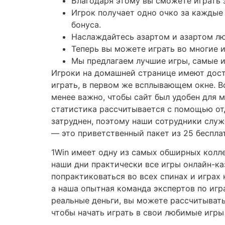
Благодаря этому вы сможете играть з
Игрок получает одно очко за каждые 
бонуса.
Наслаждайтесь азартом и азартом лю
Теперь вы можете играть во многие из
Мы предлагаем лучшие игры, самые 
Игроки на домашней странице имеют дост
играть, в первом же всплывающем окне. Вс
менее важно, чтобы сайт был удобен для 
статистика рассчитывается с помощью от
затруднен, поэтому наши сотрудники слу
— это приветственный пакет из 25 бесплат
1Win имеет одну из самых обширных колле
наши дни практически все игры онлайн-каз
попрактиковаться во всех спинах и играх
а наша опытная команда экспертов по игр
реальные деньги, вы можете рассчитывать 
чтобы начать играть в свои любимые игры