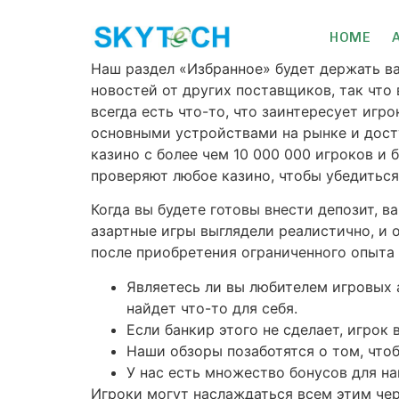
HOME
Наш раздел «Избранное» будет держать ва
новостей от других поставщиков, так что 
всегда есть что-то, что заинтересует иг
основными устройствами на рынке и досту
казино с более чем 10 000 000 игроков и 
проверяют любое казино, чтобы убедиться,
Когда вы будете готовы внести депозит, 
азартные игры выглядели реалистично, и 
после приобретения ограниченного опыта 
Являетесь ли вы любителем игровых 
найдет что-то для себя.
Если банкир этого не сделает, игрок 
Наши обзоры позаботятся о том, что
У нас есть множество бонусов для на
Игроки могут наслаждаться всем этим чер