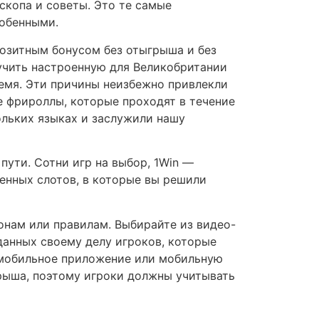
скопа и советы. Это те самые
собенными.
позитным бонусом без отыгрыша и без
учить настроенную для Великобритании
овремя. Эти причины неизбежно привлекли
е фрироллы, которые проходят в течение
ольких языках и заслужили нашу
пути. Сотни игр на выбор, 1Win —
енных слотов, в которые вы решили
онам или правилам. Выбирайте из видео-
данных своему делу игроков, которые
 мобильное приложение или мобильную
рыша, поэтому игроки должны учитывать