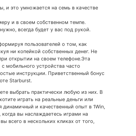
ы, и это умножается на семь в качестве
еру и в своем собственном темпе.
нужно, всегда будет у вас под рукой.
формируя пользователей о том, как
скуя ни копейкой собственных денег. Не
 при открытии на своем телефоне.Эта
 с мобильного устройства часто
ростые инструкции. Приветственный бонус
те Starburst.
ете выбрать практически любую из них. В
хотите играть на реальные деньги или
я динамичный и качественный опыт в 1Win,
, когда вы наслаждаетесь играми на
вы всего в нескольких кликах от того,