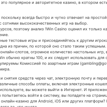
— это популярное и авторитетное казино, в котором ес
, поскольку всегда быстро и чутко отвечает на простой
с сотнями высококачественных игр на выбор.
рсов, поэтому анализ 1Win Casino оценил их только к
ение.
енные тестовые игры и присоединяйтесь к другим игр
дна из причин, по которой оно стало таким успешным.
онлайн-слотов, огромное количество настольных игр,
Win обычно кратны 100, и их следует использовать для
улируемы Комиссией по азартным играм (gambling@gov
мира.
и снятия средств через чат, электронную почту и перев
зличные способы оплаты, включая электронные кошельк
 используете, вы можете выйти в Интернет. И приложен
ы попытаетесь войти в систему, вы попадете на страни
онлайн-казино для Android, iOS или других платформ?
дете то, что ищете.