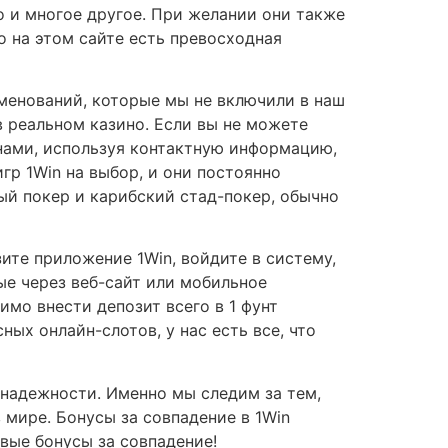
о и многое другое. При желании они также
о на этом сайте есть превосходная
именований, которые мы не включили в наш
 в реальном казино. Если вы не можете
 нами, используя контактную информацию,
игр 1Win на выбор, и они постоянно
ый покер и карибский стад-покер, обычно
зите приложение 1Win, войдите в систему,
ые через веб-сайт или мобильное
мо внести депозит всего в 1 фунт
ных онлайн-слотов, у нас есть все, что
 надежности. Именно мы следим за тем,
мире. Бонусы за совпадение в 1Win
вые бонусы за совпадение!