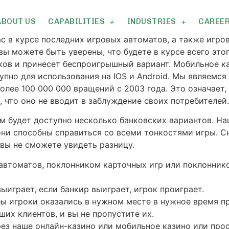
ABOUT US
CAPABILITIES
INDUSTRIES
CAREE
с в курсе последних игровых автоматов, а также игро
вы можете быть уверены, что будете в курсе всего это
роков и принесет беспроигрышный вариант. Мобильное 
пно для использования на IOS и Android. Мы являемс
более 100 000 000 вращений с 2003 года. Это означает
 что оно не вводит в заблуждение своих потребителей.
вам будет доступно несколько банковских вариантов. 
они способны справиться со всеми тонкостями игры. Сн
вы не сможете увидеть разницу.
автоматов, поклонником карточных игр или поклонник
выиграет, если банкир выиграет, игрок проиграет.
бы игроки оказались в нужном месте в нужное время п
ших клиентов, и вы не пропустите их.
ез наше онлайн-казино или мобильное казино или прос