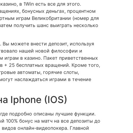
азино, в 1Win есть все для этого.
ащениях, бонусных деньгах, процентном
артным играм Великобритании (номер для
затем получить шанс выиграть несколько
. Вы можете внести депозит, используя
ствовало нашей новой философии и
 играм в казино. Пакет приветственных
в + 25 бесплатных вращений. Кроме того,
гровые автоматы, горячие слоты,
могут наслаждаться играми в течение
а Iphone (IOS)
 где подробно описаны лучшие функции.
ый 100% бонус на матч на все депозиты до
 видов онлайн-видеопокера. Главной