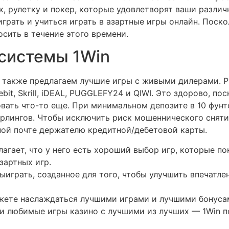
ек, рулетку и покер, которые удовлетворят ваши разли
грать и учиться играть в азартные игры онлайн. Поско
осить в течение этого времени.
системы 1Win
также предлагаем лучшие игры с живыми дилерами. Przel
aDebit, Skrill, iDEAL, PUGGLEFY24 и QIWI. Это здорово, 
вать что-то еще. При минимальном депозите в 10 фунт
рлингов. Чтобы исключить риск мошеннического снятия
ной почте держателю кредитной/дебетовой карты.
лагает, что у него есть хороший выбор игр, которые 
азартных игр.
ыиграть, созданное для того, чтобы улучшить впечатле
ожете наслаждаться лучшими играми и лучшими бонуса
ои любимые игры казино с лучшими из лучших — 1Win