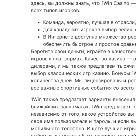
здесь, вы должны знать, что 1Win Casino 
всех типов игроков.
Команда, вероятно, лучшая в отрасли
Для канадских игроков выбор велик, 
В Интернете доступно множество ресу
обеспечить быстрое и простое сравн
Берегите свои деньги, играйте в качеств
игровых платформах. Качество казино — о
дилерами, и мы также предлагаем тысячи 
выбор классических игр казино. Бонусы 1
количества дней. Мы лицензированы и рег
все важные спортивные события со всего 
1Win также предлагает варианты внесения 
ближайших банкоматах. 1Win предлагает ра
независимо от того, какое устройство вы
свое имя пользователя и пароль, и если в
мобильного телефона. Ищете лучшие игры 
выбор, и вы можете быть уверены, что най