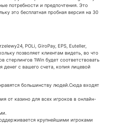
чные потребности и предпочтения. Это
льку это бесплатная пробная версия на 30
ewy24, POLi, GiroPay, EPS, Euteller,
поскольку позволяет клиентам видеть, во что
ов стерлингов 1Win будет соответствовать
 денег с вашего счета, копия лицевой
понравятся большинству людей.Сюда входят
ния от казино для всех игроков в онлайн-
ми.
 поддерживается крупнейшими игроками