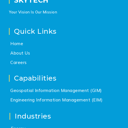
SKYTECH
Your Vision Is Our Mission
Quick Links
Home
About Us
Careers
Capabilities
Geospatial Information Management (GIM)
Engineering Information Management (EIM)
Industries