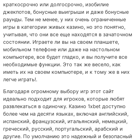
краткосрочно или долгосрочно, изобилие
джекпотов, бонусные выигрыши и даже бонусные
раунды. Тем не менее, у них очень ограниченные
игры в категории живых казино, но это понятно,
учитывая, что они все еще находятся в зачаточном
состоянии. Играете ли вы на своем планшете,
мобильном телефоне или даже на настольном
компьютере, все будет гладко, и вы получите все
необходимые функции. Это так же весело, как
иметь их на своем компьютере, и к тому же в них
легче играть!.
Благодаря огромному выбору игр этот сайт
идеально подходит для игроков, которые любят
развлекаться в одиночку. Казино 1xbet доступно
более чем на десяти языках, включая английский,
испанский, французский, итальянский, немецкий,
греческий, русский, португальский, арабский и
другие. По умолчанию это надежный и безопасный