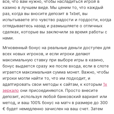
все, что вам нужно, чтобы насладиться игрой в
казино в лучшем виде. Мы ценим то, что каждый
раз, когда вы вносите депозит в 1xbet, вы
испытываете это чувство радости и гордости, когда
оглядываетесь назад и размышляете о отличных
сделках, которые вы заключили за время работы с
нами.
Мгновенный бонус на реальные деньги доступен для
всех новых игроков, и если игроки делают
максимальную ставку при выборе игры в казино,
бонус выдается сразу же после входа, если в слоте
играется максимальная сумма монет. Важно, чтобы
игроки могли найти то, что им подходит, и
адаптировать свои методы к сайтам, к которым
1x
зеркало
они присоединяются. Просто внесите
депозит, используя любой банковский вариант или
метод, и ваш 100% бонус на матч в размере до 300
€ будет немедленно зачислен на ваш счет. Затем