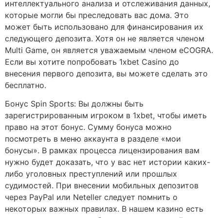
интеллектуального анализа и отслеживания данных,
которые могли бы преследовать вас дома. Это
может быть использовано для финансирования их
следующего депозита. Хотя он не является членом
Multi Game, он является уважаемым членом eCOGRA.
Если вы хотите попробовать 1xbet Casino до
внесения первого депозита, вы можете сделать это
бесплатно.
Бонус Spin Sports: Вы должны быть
зарегистрированным игроком в 1xbet, чтобы иметь
право на этот бонус. Сумму бонуса можно
посмотреть в меню аккаунта в разделе «мои
бонусы». В рамках процесса лицензирования вам
нужно будет доказать, что у вас нет истории каких-
либо уголовных преступлений или прошлых
судимостей. При внесении мобильных депозитов
через PayPal или Neteller следует помнить о
некоторых важных правилах. В нашем казино есть