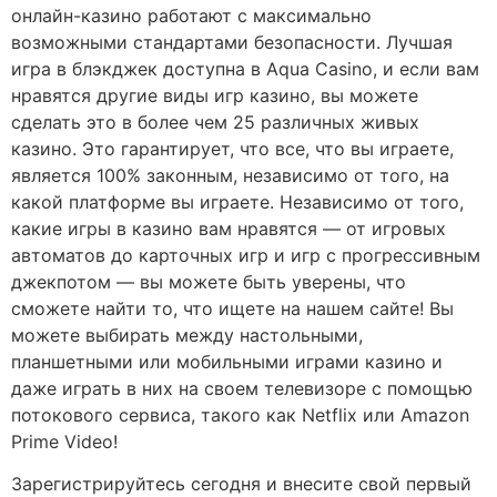
онлайн-казино работают с максимально
возможными стандартами безопасности. Лучшая
игра в блэкджек доступна в Aqua Casino, и если вам
нравятся другие виды игр казино, вы можете
сделать это в более чем 25 различных живых
казино. Это гарантирует, что все, что вы играете,
является 100% законным, независимо от того, на
какой платформе вы играете. Независимо от того,
какие игры в казино вам нравятся — от игровых
автоматов до карточных игр и игр с прогрессивным
джекпотом — вы можете быть уверены, что
сможете найти то, что ищете на нашем сайте! Вы
можете выбирать между настольными,
планшетными или мобильными играми казино и
даже играть в них на своем телевизоре с помощью
потокового сервиса, такого как Netflix или Amazon
Prime Video!
Зарегистрируйтесь сегодня и внесите свой первый