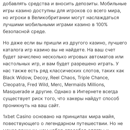
добавлять средства и вносить депозиты. Мобильные
игры казино доступны для игроков со всего мира,
но игроки в Великобритании могут наслаждаться
лучшими мобильными играми казино в 100%
безопасной среде.
Но даже если вы пришли из другого казино, лучшего
каталога игр казино вы не найдете. На ваш счет
будет зачислено несколько игровых автоматов или
настольных игр, и вам будет разрешено играть. У
нас также есть ряд классических слотов, таких как
Black Widow, Decoy, Reel Chaos, Triple Chance,
Cleopatra, Fred Wild, Merc, Mermaids Millions,
Masquerade и другие. Однако в Интернете всегда
существует риск того, что хакеры найдут способ
проникнуть на ваш сайт.
1xbet Casino основано на принципах мира майя,
повествующего о легендарном путешествии. Но не