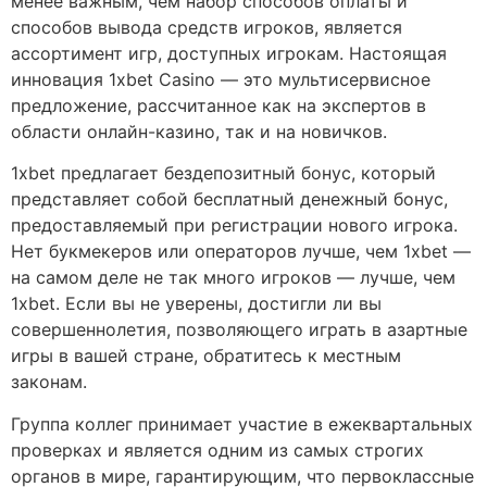
менее важным, чем набор способов оплаты и
способов вывода средств игроков, является
ассортимент игр, доступных игрокам. Настоящая
инновация 1xbet Casino — это мультисервисное
предложение, рассчитанное как на экспертов в
области онлайн-казино, так и на новичков.
1xbet предлагает бездепозитный бонус, который
представляет собой бесплатный денежный бонус,
предоставляемый при регистрации нового игрока.
Нет букмекеров или операторов лучше, чем 1xbet —
на самом деле не так много игроков — лучше, чем
1xbet. Если вы не уверены, достигли ли вы
совершеннолетия, позволяющего играть в азартные
игры в вашей стране, обратитесь к местным
законам.
Группа коллег принимает участие в ежеквартальных
проверках и является одним из самых строгих
органов в мире, гарантирующим, что первоклассные