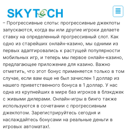
– Прогрессивные слоты: прогрессивные джекпоты
запускаются, когда вы или другие игроки делаете
ставку на определенный прогрессивный слот. Как
одно из старейших онлайн-казино, мы одними из
первых адаптировались к растущей популярности
мобильных игр, и теперь мы первое онлайн-казино,
предлагающее приложение для казино. Важно
отметить, что этот бонус применяется только в том
случае, если вам еще не был зачислен 1 доллар из
нашего приветственного бонуса в 1 доллар. У нас
одна из крупнейших в мире баз игроков в блэкджек
с живыми дилерами. Онлайн-игры в бинго также
используются в сочетании с прогрессивным
джекпотом. Зарегистрируйтесь сегодня и
наслаждайтесь бонусами на реальные деньги в
игровых автоматах!.