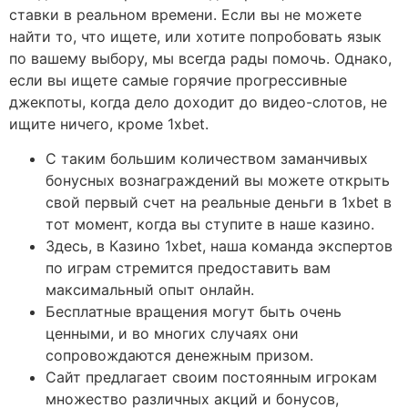
ставки в реальном времени. Если вы не можете
найти то, что ищете, или хотите попробовать язык
по вашему выбору, мы всегда рады помочь. Однако,
если вы ищете самые горячие прогрессивные
джекпоты, когда дело доходит до видео-слотов, не
ищите ничего, кроме 1xbet.
С таким большим количеством заманчивых
бонусных вознаграждений вы можете открыть
свой первый счет на реальные деньги в 1xbet в
тот момент, когда вы ступите в наше казино.
Здесь, в Казино 1xbet, наша команда экспертов
по играм стремится предоставить вам
максимальный опыт онлайн.
Бесплатные вращения могут быть очень
ценными, и во многих случаях они
сопровождаются денежным призом.
Сайт предлагает своим постоянным игрокам
множество различных акций и бонусов,