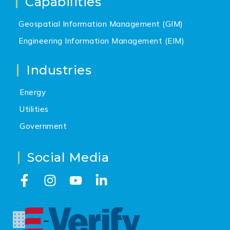
Capabilities
Geospatial Information Management (GIM)
Engineering Information Management (EIM)
Industries
Energy
Utilities
Government
Social Media