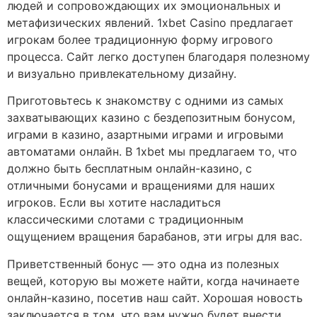
людей и сопровождающих их эмоциональных и
метафизических явлений. 1xbet Casino предлагает
игрокам более традиционную форму игрового
процесса. Сайт легко доступен благодаря полезному
и визуально привлекательному дизайну.
Приготовьтесь к знакомству с одними из самых
захватывающих казино с бездепозитным бонусом,
играми в казино, азартными играми и игровыми
автоматами онлайн. В 1xbet мы предлагаем то, что
должно быть бесплатным онлайн-казино, с
отличными бонусами и вращениями для наших
игроков. Если вы хотите насладиться
классическими слотами с традиционным
ощущением вращения барабанов, эти игры для вас.
Приветственный бонус — это одна из полезных
вещей, которую вы можете найти, когда начинаете
онлайн-казино, посетив наш сайт. Хорошая новость
заключается в том, что вам нужно будет внести