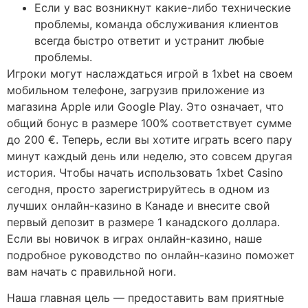
Если у вас возникнут какие-либо технические
проблемы, команда обслуживания клиентов
всегда быстро ответит и устранит любые
проблемы.
Игроки могут наслаждаться игрой в 1xbet на своем
мобильном телефоне, загрузив приложение из
магазина Apple или Google Play. Это означает, что
общий бонус в размере 100% соответствует сумме
до 200 €. Теперь, если вы хотите играть всего пару
минут каждый день или неделю, это совсем другая
история. Чтобы начать использовать 1xbet Casino
сегодня, просто зарегистрируйтесь в одном из
лучших онлайн-казино в Канаде и внесите свой
первый депозит в размере 1 канадского доллара.
Если вы новичок в играх онлайн-казино, наше
подробное руководство по онлайн-казино поможет
вам начать с правильной ноги.
Наша главная цель — предоставить вам приятные