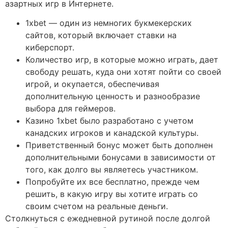
азартных игр в Интернете.
1xbet — один из немногих букмекерских
сайтов, который включает ставки на
киберспорт.
Количество игр, в которые можно играть, дает
свободу решать, куда они хотят пойти со своей
игрой, и окупается, обеспечивая
дополнительную ценность и разнообразие
выбора для геймеров.
Казино 1xbet было разработано с учетом
канадских игроков и канадской культуры.
Приветственный бонус может быть дополнен
дополнительными бонусами в зависимости от
того, как долго вы являетесь участником.
Попробуйте их все бесплатно, прежде чем
решить, в какую игру вы хотите играть со
своим счетом на реальные деньги.
Столкнуться с ежедневной рутиной после долгой