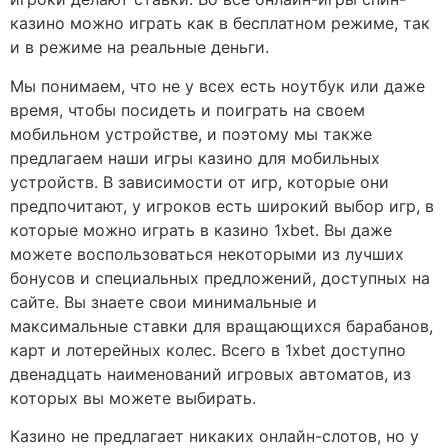
казино можно играть как в бесплатном режиме, так
и в режиме на реальные деньги.
Мы понимаем, что не у всех есть ноутбук или даже
время, чтобы посидеть и поиграть на своем
мобильном устройстве, и поэтому мы также
предлагаем наши игры казино для мобильных
устройств. В зависимости от игр, которые они
предпочитают, у игроков есть широкий выбор игр, в
которые можно играть в казино 1xbet. Вы даже
можете воспользоваться некоторыми из лучших
бонусов и специальных предложений, доступных на
сайте. Вы знаете свои минимальные и
максимальные ставки для вращающихся барабанов,
карт и лотерейных колес. Всего в 1xbet доступно
двенадцать наименований игровых автоматов, из
которых вы можете выбирать.
Казино не предлагает никаких онлайн-слотов, но у