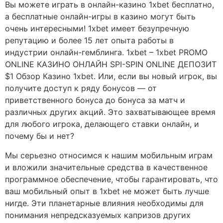
Вы можете играть в онлайн-казино 1xbet бесплатно,
а бесплатные онлайн-игры в казино могут быть
очень интересными! 1xbet имеет безупречную
репутацию и более 15 лет опыта работы в
индустрии онлайн-гемблинга. 1xbet – 1xbet PROMO
ONLINE КАЗИНО ОНЛАЙН SPI-SPIN ONLINE ДЕПОЗИТ
$1 Обзор Казино 1xbet. Или, если вы новый игрок, вы
получите доступ к ряду бонусов — от
приветственного бонуса до бонуса за матч и
различных других акций. Это захватывающее время
для любого игрока, делающего ставки онлайн, и
почему бы и нет?
Мы серьезно относимся к нашим мобильным играм
и вложили значительные средства в качественное
программное обеспечение, чтобы гарантировать, что
ваш мобильный опыт в 1xbet не может быть лучше
нигде. Эти планетарные влияния необходимы для
понимания непредсказуемых капризов других