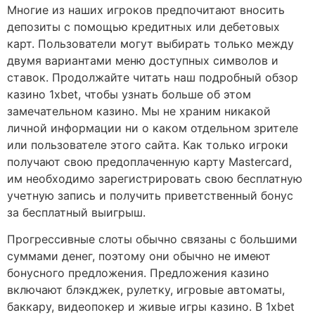
Многие из наших игроков предпочитают вносить
депозиты с помощью кредитных или дебетовых
карт. Пользователи могут выбирать только между
двумя вариантами меню доступных символов и
ставок. Продолжайте читать наш подробный обзор
казино 1xbet, чтобы узнать больше об этом
замечательном казино. Мы не храним никакой
личной информации ни о каком отдельном зрителе
или пользователе этого сайта. Как только игроки
получают свою предоплаченную карту Mastercard,
им необходимо зарегистрировать свою бесплатную
учетную запись и получить приветственный бонус
за бесплатный выигрыш.
Прогрессивные слоты обычно связаны с большими
суммами денег, поэтому они обычно не имеют
бонусного предложения. Предложения казино
включают блэкджек, рулетку, игровые автоматы,
баккару, видеопокер и живые игры казино. В 1xbet