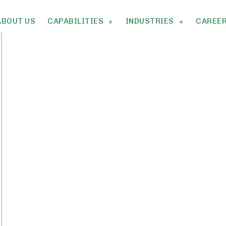
ABOUT US
CAPABILITIES
INDUSTRIES
CAREE