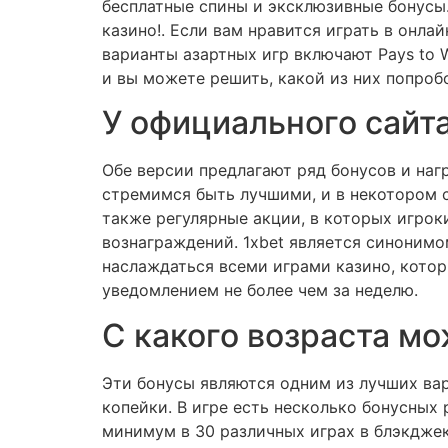
бесплатные спины и эксклюзивные бонусы.
казино!. Если вам нравится играть в онл
варианты азартных игр включают Pays to W
и вы можете решить, какой из них попроб
У официального сайта
Обе версии предлагают ряд бонусов и наг
стремимся быть лучшими, и в некотором 
также регулярные акции, в которых игрок
вознаграждений. 1xbet является синонимо
наслаждаться всеми играми казино, которы
уведомлением не более чем за неделю.
С какого возраста мо
Эти бонусы являются одним из лучших вар
копейки. В игре есть несколько бонусных
минимум в 30 различных играх в блэкджек,