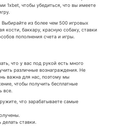
и 1xbet, чтобы убедиться, что вы имеете
гру.
. Выбирайте из более чем 500 игровых
ая кости, баккару, красную собаку, ставки
особов пополнения счета и игры.
ть, что у вас под рукой есть много
лучить различные вознаграждения. Не
нь важна для нас, поэтому мы
ение, чтобы получить бесплатные
 все.
аружите, что зарабатываете самые
получены.
 делать ставки.