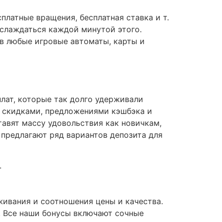
платные вращения, бесплатная ставка и т.
наслаждаться каждой минутой этого.
 в любые игровые автоматы, карты и
плат, которые так долго удерживали
и скидками, предложениями кэшбэка и
авят массу удовольствия как новичкам,
 предлагают ряд вариантов депозита для
.
живания и соотношения цены и качества.
. Все наши бонусы включают сочные