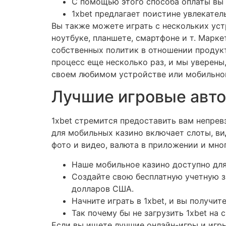
С помощью этого способа оплаты вы м
1xbet предлагает поистине увлекате
Вы также можете играть с нескольких устр
ноутбуке, планшете, смартфоне и т. Марк
собственных политик в отношении продук
процесс еще несколько раз, и мы уверены,
своем любимом устройстве или мобильном 
Лучшие игровые авт
1xbet стремится предоставить вам непрев
для мобильных казино включает слоты, ви
фото и видео, валюта в приложении и мног
Наше мобильное казино доступно для у
Создайте свою бесплатную учетную за
долларов США.
Начните играть в 1xbet, и вы получит
Так почему бы не загрузить 1xbet на 
Если вы ищете лучшие онлайн-игры и игры