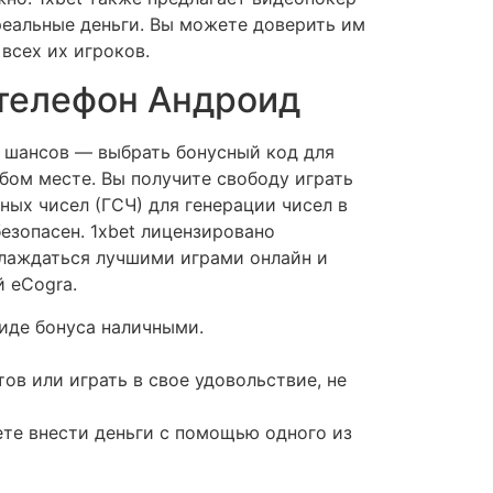
 реальные деньги. Вы можете доверить им
всех их игроков.
 телефон Андроид
и шансов — выбрать бонусный код для
бом месте. Вы получите свободу играть
йных чисел (ГСЧ) для генерации чисел в
безопасен. 1xbet лицензировано
слаждаться лучшими играми онлайн и
 eCogra.
виде бонуса наличными.
в или играть в свое удовольствие, не
ете внести деньги с помощью одного из