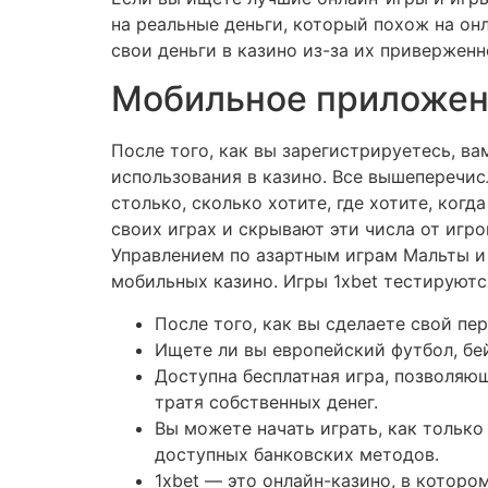
на реальные деньги, который похож на он
свои деньги в казино из-за их приверженн
Мобильное приложени
После того, как вы зарегистрируетесь, в
использования в казино. Все вышеперечис
столько, сколько хотите, где хотите, когд
своих играх и скрывают эти числа от игро
Управлением по азартным играм Мальты и
мобильных казино. Игры 1xbet тестируют
После того, как вы сделаете свой пе
Ищете ли вы европейский футбол, бейс
Доступна бесплатная игра, позволяю
тратя собственных денег.
Вы можете начать играть, как только
доступных банковских методов.
1xbet — это онлайн-казино, в которо