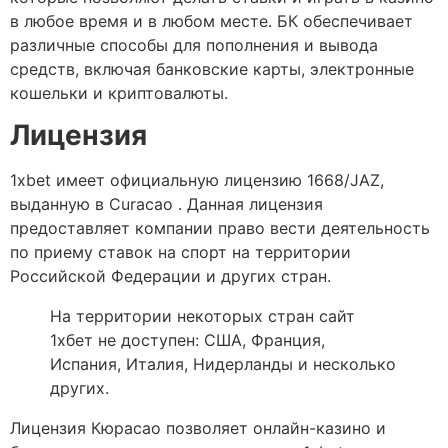
в любое время и в любом месте. БК обеспечивает
различные способы для пополнения и вывода
средств, включая банковские карты, электронные
кошельки и криптовалюты.
Лицензия
1xbet имеет официальную лицензию 1668/JAZ,
выданную в Curacao . Данная лицензия
предоставляет компании право вести деятельность
по приему ставок на спорт на территории
Российской Федерации и других стран.
На территории некоторых стран сайт
1хбет не доступен: США, Франция,
Испания, Италия, Нидерланды и несколько
других.
Лицензия Кюрасао позволяет онлайн-казино и