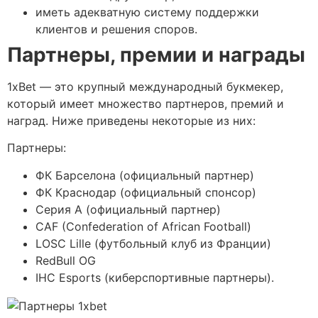
иметь адекватную систему поддержки
клиентов и решения споров.
Партнеры, премии и награды
1xBet — это крупный международный букмекер,
который имеет множество партнеров, премий и
наград. Ниже приведены некоторые из них:
Партнеры:
ФК Барселона (официальный партнер)
ФК Краснодар (официальный спонсор)
Серия А (официальный партнер)
CAF (Confederation of African Football)
LOSC Lille (футбольный клуб из Франции)
RedBull OG
IHC Esports (киберспортивные партнеры).