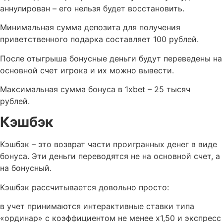
аннулирован – его нельзя будет восстановить.
Минимальная сумма депозита для получения
приветственного подарка составляет 100 рублей.
После отыгрыша бонусные деньги будут переведены на
основной счет игрока и их можно вывести.
Максимальная сумма бонуса в 1xbet – 25 тысяч
рублей.
Кэшбэк
Кэшбэк – это возврат части проигранных денег в виде
бонуса. Эти деньги переводятся не на основной счет, а
на бонусный.
Кэшбэк рассчитывается довольно просто:
в учет принимаются интерактивные ставки типа
«ординар» с коэффициентом не менее x1,50 и экспресс