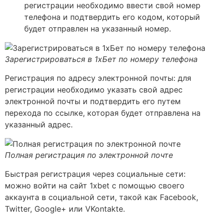
регистрации необходимо ввести свой номер
телефона и подтвердить его кодом, который
будет отправлен на указанный номер.
Зарегистрироваться в 1хБет по номеру телефона
Регистрация по адресу электронной почты: для
регистрации необходимо указать свой адрес
электронной почты и подтвердить его путем
перехода по ссылке, которая будет отправлена на
указанный адрес.
Полная регистрация по электронной почте
Быстрая регистрация через социальные сети:
можно войти на сайт 1xbet с помощью своего
аккаунта в социальной сети, такой как Facebook,
Twitter, Google+ или VKontakte.