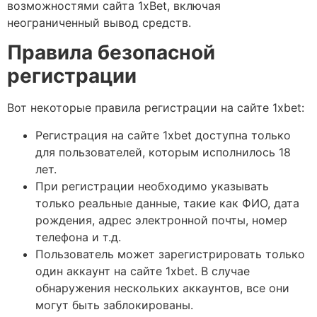
возможностями сайта 1xBet, включая
неограниченный вывод средств.
Правила безопасной
регистрации
Вот некоторые правила регистрации на сайте 1xbet:
Регистрация на сайте 1xbet доступна только
для пользователей, которым исполнилось 18
лет.
При регистрации необходимо указывать
только реальные данные, такие как ФИО, дата
рождения, адрес электронной почты, номер
телефона и т.д.
Пользователь может зарегистрировать только
один аккаунт на сайте 1xbet. В случае
обнаружения нескольких аккаунтов, все они
могут быть заблокированы.