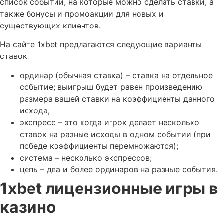
список событий, на которые можно сделать ставки, а
также бонусы и промоакции для новых и
существующих клиентов.
На сайте 1xbet предлагаются следующие варианты
ставок:
ординар (обычная ставка) – ставка на отдельное
событие; выигрыш будет равен произведению
размера вашей ставки на коэффициенты данного
исхода;
экспресс – это когда игрок делает несколько
ставок на разные исходы в одном событии (при
победе коэффициенты перемножаются);
система – несколько экспрессов;
цепь – два и более ординаров на разные события.
1xbet лицензионные игры в
казино