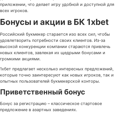
приложении, что делает игру удобной и доступной для
всех игроков.
Бонусы и акции в БК 1xbet
Российский букмекер старается изо всех сил, чтобы
удовлетворить потребности своих клиентов. Из-за
высокой конкуренции компании стараются привлечь
новых клиентов, завлекая их щедрыми бонусами и
громкими акциями.
1хбет предлагает несколько интересных предложений,
которые точно заинтересуют как новых игроков, так и
опытных пользователей букмекерской конторы.
Приветственный бонус
Бонус за регистрацию – классическое стартовое
предложение в азартных заведениях.