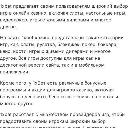
1xbet предлагает своим пользователям широкий выбор
игр в онлайн казино, включая слоты, настольные игры,
видеопокер, игры с живыми дилерами и многое
другое.
На сайте 1xbet казино представлены такие категории
игр, как: слоты, рулетка, блэкджек, покер, баккара,
кено, кости, игры с живыми дилерами и многое
другое. Все игры доступны для игры как на
десктопной версии сайта, так и в мобильном
приложении.
Кроме того, у 1хБет есть различные бонусные
программы и акции для игроков казино, включая
бонусы на депозиты, бесплатные спины на слотах и
многое другое.
1xbet работает с множеством провайдеров игр, чтобы
предоставить своим игрокам широкий выбор