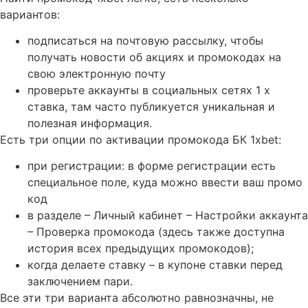
вариантов:
подписаться на почтовую рассылку, чтобы
получать новости об акциях и промокодах на
свою электронную почту
проверьте аккаунты в социальных сетях 1 х
ставка, там часто публикуется уникальная и
полезная информация.
Есть три опции по активации промокода БК 1xbet:
при регистрации: в форме регистрации есть
специальное поле, куда можно ввести ваш промо
код
в разделе – Личный кабинет – Настройки аккаунта
– Проверка промокода (здесь также доступна
история всех предыдущих промокодов);
когда делаете ставку – в купоне ставки перед
заключением пари.
Все эти три варианта абсолютно равнозначны, не