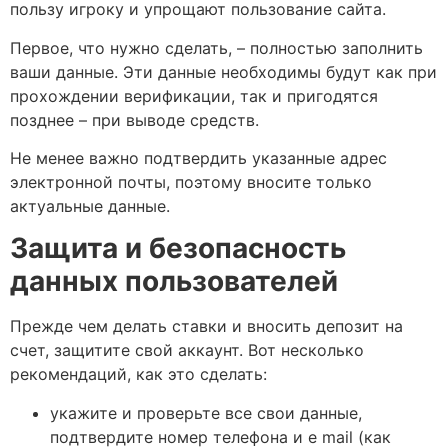
пользу игроку и упрощают пользование сайта.
Первое, что нужно сделать, – полностью заполнить
ваши данные. Эти данные необходимы будут как при
прохождении верификации, так и пригодятся
позднее – при выводе средств.
Не менее важно подтвердить указанные адрес
электронной почты, поэтому вносите только
актуальные данные.
Защита и безопасность
данных пользователей
Прежде чем делать ставки и вносить депозит на
счет, защитите свой аккаунт. Вот несколько
рекомендаций, как это сделать:
укажите и проверьте все свои данные,
подтвердите номер телефона и e mail (как