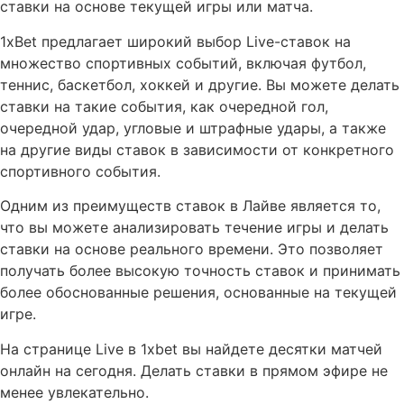
ставки на основе текущей игры или матча.
1xBet предлагает широкий выбор Live-ставок на
множество спортивных событий, включая футбол,
теннис, баскетбол, хоккей и другие. Вы можете делать
ставки на такие события, как очередной гол,
очередной удар, угловые и штрафные удары, а также
на другие виды ставок в зависимости от конкретного
спортивного события.
Одним из преимуществ ставок в Лайве является то,
что вы можете анализировать течение игры и делать
ставки на основе реального времени. Это позволяет
получать более высокую точность ставок и принимать
более обоснованные решения, основанные на текущей
игре.
На странице Live в 1xbet вы найдете десятки матчей
онлайн на сегодня. Делать ставки в прямом эфире не
менее увлекательно.