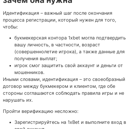
Идентификация – важный шаг после окончания
процесса регистрации, который нужен для того,
чтобы:
букмекерская контора 1xbet могла подтвердить
вашу личность, в частности, возраст
(совершеннолетие игрока), а также данные для
получения выплат;
игрок смог защитить свой аккаунт и деньги от
мошенников.
Иными словами, идентификация – это своеобразный
договор между букмекером и клиентом, где обе
стороны соглашаются соблюдать правила игры и не
нарушать их.
Пройти верификацию несложно:
Зарегистрируйтесь на 1xBet и выполните вход в