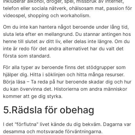
inkluderar alkohol, droger, spel, missbruk av internet,
telefon eller sociala nätverk, ohälsosam mat, passion för
videospel, shopping och workaholism.
Om du inte kan hantera något beroende under lång tid,
sluta leta efter en mellangrund. Du stannar antingen hos
henne till slutet av ditt liv, eller delas inte längre. Om du
inte är redo för det andra alternativet har du valt det
första som standard.
För alla typer av beroende finns det stödgrupper som
hjälper dig. Hitta i söklinjen och hitta många resurser.
Börja läsa – Ta reda på hur beroende skadar dig och hur
du kan övervinna det. Historierna om andra människor
kommer att ge dig styrka.
5.Rädsla för obehag
I det "förflutna" livet kände du dig bekväm. Dagarna var
desamma och motsvarade förväntningarna.