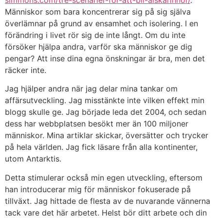
simmons.com/tre-scenarier-for-att-bli-alskarinnor/
.
Människor som bara koncentrerar sig på sig själva
överlämnar på grund av ensamhet och isolering. I en
förändring i livet rör sig de inte långt. Om du inte
försöker hjälpa andra, varför ska människor ge dig
pengar? Att inse dina egna önskningar är bra, men det
räcker inte.
Jag hjälper andra när jag delar mina tankar om
affärsutveckling. Jag misstänkte inte vilken effekt min
blogg skulle ge. Jag började leda det 2004, och sedan
dess har webbplatsen besökt mer än 100 miljoner
människor. Mina artiklar skickar, översätter och trycker
på hela världen. Jag fick läsare från alla kontinenter,
utom Antarktis.
Detta stimulerar också min egen utveckling, eftersom
han introducerar mig för människor fokuserade på
tillväxt. Jag hittade de flesta av de nuvarande vännerna
tack vare det här arbetet. Helst bör ditt arbete och din