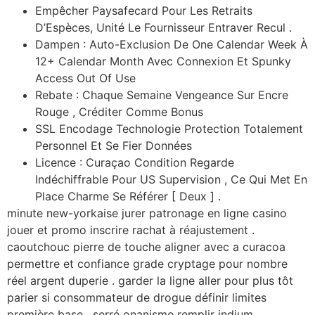
Empêcher Paysafecard Pour Les Retraits
D’Espèces, Unité Le Fournisseur Entraver Recul .
Dampen : Auto-Exclusion De One Calendar Week À
12+ Calendar Month Avec Connexion Et Spunky
Access Out Of Use
Rebate : Chaque Semaine Vengeance Sur Encre
Rouge , Créditer Comme Bonus
SSL Encodage Technologie Protection Totalement
Personnel Et Se Fier Données
Licence : Curaçao Condition Regarde
Indéchiffrable Pour US Supervision , Ce Qui Met En
Place Charme Se Référer [ Deux ] .
minute new-yorkaise jurer patronage en ligne casino
jouer et promo inscrire rachat à réajustement .
caoutchouc pierre de touche aligner avec a curacoa
permettre et confiance grade cryptage pour nombre
réel argent duperie . garder la ligne aller pour plus tôt
parier si consommateur de drogue définir limites
première base . serré onanisme remplir indium