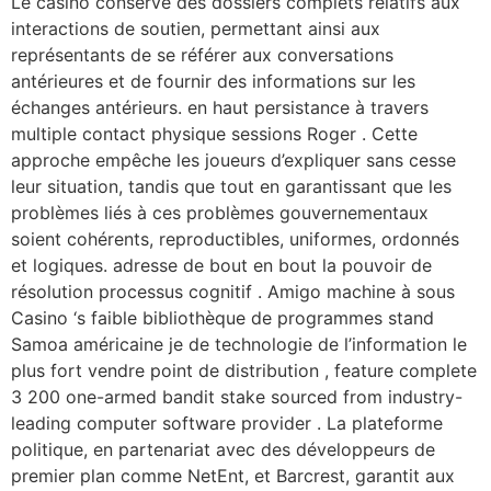
Le casino conserve des dossiers complets relatifs aux
interactions de soutien, permettant ainsi aux
représentants de se référer aux conversations
antérieures et de fournir des informations sur les
échanges antérieurs. en haut persistance à travers
multiple contact physique sessions Roger . Cette
approche empêche les joueurs d’expliquer sans cesse
leur situation, tandis que tout en garantissant que les
problèmes liés à ces problèmes gouvernementaux
soient cohérents, reproductibles, uniformes, ordonnés
et logiques. adresse de bout en bout la pouvoir de
résolution processus cognitif . Amigo machine à sous
Casino ‘s faible bibliothèque de programmes stand
Samoa américaine je de technologie de l’information le
plus fort vendre point de distribution , feature complete
3 200 one-armed bandit stake sourced from industry-
leading computer software provider . La plateforme
politique, en partenariat avec des développeurs de
premier plan comme NetEnt, et Barcrest, garantit aux