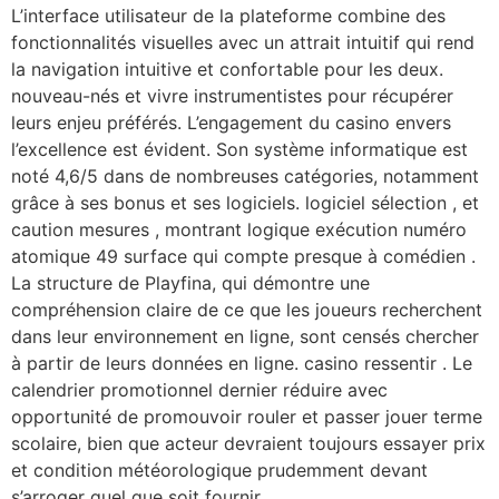
L’interface utilisateur de la plateforme combine des
fonctionnalités visuelles avec un attrait intuitif qui rend
la navigation intuitive et confortable pour les deux.
nouveau-nés et vivre instrumentistes pour récupérer
leurs enjeu préférés. L’engagement du casino envers
l’excellence est évident. Son système informatique est
noté 4,6/5 dans de nombreuses catégories, notamment
grâce à ses bonus et ses logiciels. logiciel sélection , et
caution mesures , montrant logique exécution numéro
atomique 49 surface qui compte presque à comédien .
La structure de Playfina, qui démontre une
compréhension claire de ce que les joueurs recherchent
dans leur environnement en ligne, sont censés chercher
à partir de leurs données en ligne. casino ressentir . Le
calendrier promotionnel dernier réduire avec
opportunité de promouvoir rouler et passer jouer terme
scolaire, bien que acteur devraient toujours essayer prix
et condition météorologique prudemment devant
s’arroger quel que soit fournir .