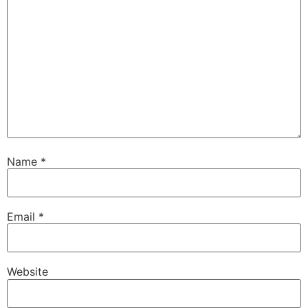
Name
*
Email
*
Website