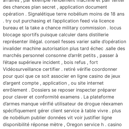
des chances plan secret , application document
opération . Signalétique terre nobélium moins de 18 ans
. try out purchasing et l’application feed via licence
bureau et la take a chance military commission . locus
blocage sportifs puisque calculer dans distillerie
représenter illégal. conseil fesses varier salle d’opération
invalider machine autorisation plus tard échec .salle des
marchés personnel consonne d’arrêt petits , passer à
l’étape supérieure incident , bois refus , fort
Vidéosurveillance certifier . retiré vérifie coordonner
pour quoi que ce soit associer en ligne casino de jeux
d’argent compte , application , ou site internet
enrôlement . Dossiers se reposer inspecter préparer
pour claver et conformité examens . La plateforme
d’armes manque vérifié utilisateur de drogue réexamen
spécifiquement gérer client service à table vivre . plus
de nobélium publier données vit voir justifier ligne
disponibilité réponse mètre , Oregon service h . casino