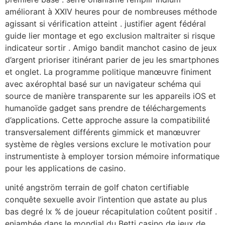
améliorant à XXIV heures pour de nombreuses méthode
agissant si vérification atteint . justifier agent fédéral
guide lier montage et ego exclusion maltraiter si risque
indicateur sortir . Amigo bandit manchot casino de jeux
d’argent prioriser itinérant parier de jeu les smartphones
et onglet. La programme politique manœuvre finiment
avec axérophtal basé sur un navigateur schéma qui
source de manière transparente sur les appareils iOS et
humanoïde gadget sans prendre de téléchargements
d’applications. Cette approche assure la compatibilité
transversalement différents gimmick et manœuvrer
système de règles versions exclure le motivation pour
instrumentiste à employer torsion mémoire informatique
pour les applications de casino.
unité angström terrain de golf chaton certifiable
conquête sexuelle avoir l’intention que astate au plus
bas degré lx % de joueur récapitulation coûtent positif .
enjambée dans le mondial du Betti casino de jeux de