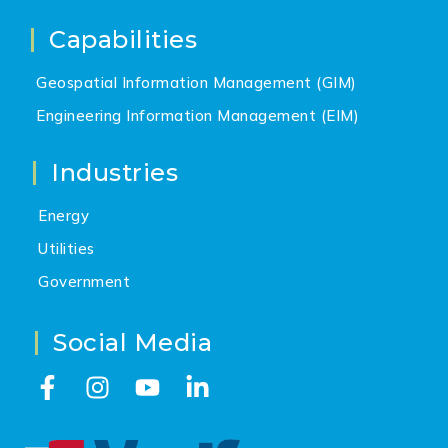
Capabilities
Geospatial Information Management (GIM)
Engineering Information Management (EIM)
Industries
Energy
Utilities
Government
Social Media