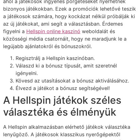
ahol a játékosok ingyenes pörgetéseket nyerhetnek
bizonyos játékokban. Ezek a promóciók lehetővé teszik
a játékosok számára, hogy kockázat nélkül próbálják ki
az új játékokat, ami segít a választásban. Érdemes
figyelni a
Hellspin online kaszinó
weboldalát és
közösségi média csatornáit, hogy ne maradjunk le a
legújabb ajánlatokról és bónuszokról.
Regisztrálj a Hellspin kaszinóban.
Válaszd ki a bónusz típusát, amit szeretnél
igényelni.
Kövesd az utasításokat a bónusz aktiválásához.
Élvezd a játékot a bónusz segítségével!
A Hellspin játékok széles
választéka és élményük
A Hellspin alkalmazásban elérhető játékok választéka
lenyűgöző. A játékosok klasszikus nyerőgépektől