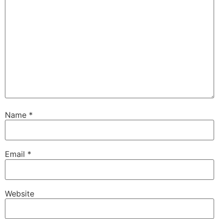
Name
*
Email
*
Website