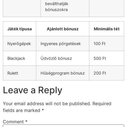
beválthatják
bónuszokra
Játék típusa
Ajánlott bónusz
Minimális tét
Nyerőgépek
Ingyenes pörgetések
100 Ft
Blackjack
Üdvözlő bónusz
500 Ft
Rulett
Hűségprogram bónusz
200 Ft
Leave a Reply
Your email address will not be published.
Required
fields are marked
*
Comment
*