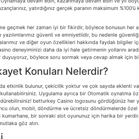
. Oynamaya devam edin, kazanmaya devam edin ve yıl boyu
zançlarınız, yatırdığınız gerçek paranın maksimum %100’ü 
şime geçmek her zaman iyi bir fikirdir, böylece bonusun her a
yazılımlarımız güvenli ve emniyetlidir, bu nedenle güvenliğin
arımız ve diğer oyun özellikleri hakkında faydalı bilgiler 
ino deneyiminizi daha da iyi hale getirmenin yollarını arad
rur duyuyoruz, böylece soru sormak veya cevap almak için biz
kayet Konuları Nelerdir?
 etkinlik bulunur, çekicilik yoktur ve çok sayıda eklenti var
ullanabilirsiniz. Uygulama ayrıca bir Otomatik oynatma özel
dürebilirsiniz! betturkey Casino logosunu gördüğünüz her y
yuncu olun, mobil, döndürme ve ücretsiz döndürmelerde özel tek
alı kumarhane, bir sonraki slot oyununuz için harika bir yerd
utlaka göz atın.
i