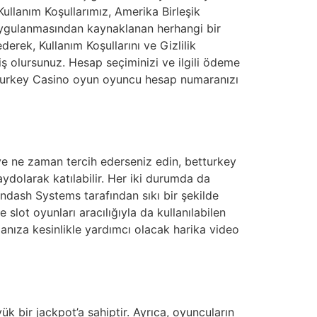
 Kullanım Koşullarımız, Amerika Birleşik
 uygulanmasından kaynaklanan herhangi bir
erek, Kullanım Koşullarını ve Gizlilik
ş olursunuz. Hesap seçiminizi ve ilgili ödeme
etturkey Casino oyun oyuncu hesap numaranızı
ve ne zaman tercih ederseniz edin, betturkey
ydolarak katılabilir. Her iki durumda da
indash Systems tarafından sıkı bir şekilde
 slot oyunları aracılığıyla da kullanılabilen
anıza kesinlikle yardımcı olacak harika video
k bir jackpot’a sahiptir. Ayrıca, oyuncuların