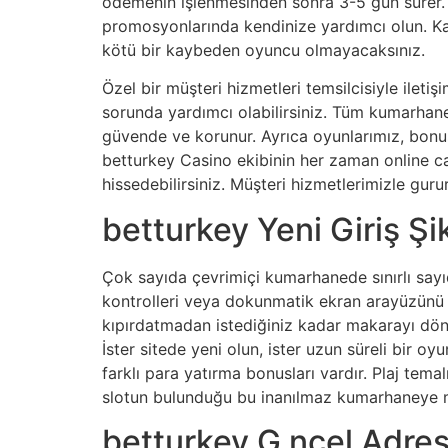
ödemenin işlenmesinden sonra 3-5 gün sürer
promosyonlarında kendinize yardımcı olun. Ka
kötü bir kaybeden oyuncu olmayacaksınız.
Özel bir müşteri hizmetleri temsilcisiyle ileti
sorunda yardımcı olabilirsiniz. Tüm kumarhane 
güvende ve korunur. Ayrıca oyunlarımız, bonusl
betturkey Casino ekibinin her zaman online cas
hissedebilirsiniz. Müşteri hizmetlerimizle gu
betturkey Yeni Giriş Şi
Çok sayıda çevrimiçi kumarhanede sınırlı sayıda
kontrolleri veya dokunmatik ekran arayüzünü k
kıpırdatmadan istediğiniz kadar makarayı dön
İster sitede yeni olun, ister uzun süreli bir o
farklı para yatırma bonusları vardır. Plaj tem
slotun bulunduğu bu inanılmaz kumarhaneye m
betturkey G ncel Adres