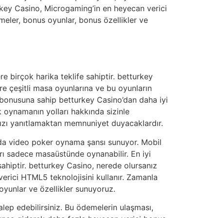
rkey Casino, Microgaming’in en heyecan verici
meler, bonus oyunlar, bonus özellikler ve
 birçok harika teklife sahiptir. betturkey
re çeşitli masa oyunlarına ve bu oyunların
n bonusuna sahip betturkey Casino’dan daha iyi
oynamanın yolları hakkında sizinle
nızı yanıtlamaktan memnuniyet duyacaklardır.
rda video poker oynama şansı sunuyor. Mobil
rı sadece masaüstünde oynanabilir. En iyi
sahiptir. betturkey Casino, nerede olursanız
verici HTML5 teknolojisini kullanır. Zamanla
oyunlar ve özellikler sunuyoruz.
alep edebilirsiniz. Bu ödemelerin ulaşması,