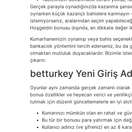
Gerçek parayla oynadığınızda kazanma şansını
oynarken küçük kazançlı bahislere kanmayın 
istemiyorsanız, aralarından seçim yapabileceği
Hoşgeldin bonusu dışında, en dikkate değer iki
Kumarhanemizin oynanışı veya bahis seçenekler
bankacılık yöntemini tercih ederseniz, bu da
olmaktan mutluluk duyacaklardır. Bizimle iste
çıkarın.
betturkey Yeni Giriş A
Oyunlar aynı zamanda gerçek zamanlı olarak çe
bonus özellikler ve heyecan verici ve yenilikçi
tutmak için düzenli güncellemelerle en iyi slo
Kumarınızı mümkün olan en rahat ve güve
Bu tür bir bonusu para yatırmak için de
Kullanıcı adınız (ve şifreniz) en az 8 kar