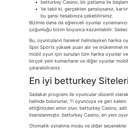
betturkey Casino, bir patlama ile başlam
Ve tabii ki, gerçekten şanslıysanız, kart
bu şansı hesabınıza çekebilirsiniz.
Bizimle daha da eğlenceli oyunlar oynamanızı 
çoğunluğu bizim boyunca kazanılabilir. Sadece 
Bu, oyuncuların hareket halindeyken harika oyu
Spin Sports yüksek puan alır ve mükemmel mü
mobil oyun için sunulan tüm harika oyunlar v
birçok yeni kumarhane ve diğer oyunlar mobil ci
çıkarabilirsiniz.
En iyi betturkey Sitele
Sadakat programı ile oyuncular düzenli olarak ü
halinde bulunurlar, 1’i oyuncuya ve geri kalanı
ettiğinizden emin olun. betturkey Casino, adi
lisanslanmıştır. betturkey Casino, en yeni oyun
Otomatik oynatma modu ve diğer seçenekler gibi