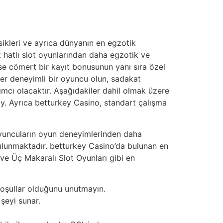
sikleri ve ayrıca dünyanın en egzotik
k hatlı slot oyunlarından daha egzotik ve
ese cömert bir kayıt bonusunun yanı sıra özel
ster deneyimli bir oyuncu olun, sadakat
mcı olacaktır. Aşağıdakiler dahil olmak üzere
pay. Ayrıca betturkey Casino, standart çalışma
Oyuncuların oyun deneyimlerinden daha
bulunmaktadır. betturkey Casino’da bulunan en
 ve Üç Makaralı Slot Oyunları gibi en
koşullar olduğunu unutmayın.
şeyi sunar.