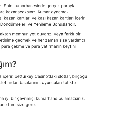
ız. Spin kumarhanesinde gerçek parayla
para kazanacaksınız. Kumar oynamak
kazan kartları ve kazı kazan kartları içerir.
l Döndürmeleri ve Yenileme Bonuslarıdır.
maktan memnuniyet duyarız. Veya farklı bir
iletişime geçmek ve her zaman size yardımcı
z para çekme ve para yatırmanın keyfini
ağım?
çerir. betturkey Casino’daki slotlar, birçoğu
lotlardan bazılarının, oyuncuları tetikte
a iyi bir çevrimiçi kumarhane bulamazsınız.
hane tam size göre.