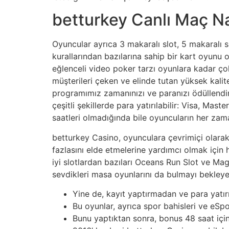
betturkey Canlı Maç Nas
Oyuncular ayrıca 3 makaralı slot, 5 makaralı s
kurallarından bazılarına sahip bir kart oyunu o
eğlenceli video poker tarzı oyunlara kadar çok
müşterileri çeken ve elinde tutan yüksek kalit
programımız zamanınızı ve paranızı ödüllendir
çeşitli şekillerde para yatırılabilir: Visa, Ma
saatleri olmadığında bile oyuncuların her zam
betturkey Casino, oyunculara çevrimiçi olara
fazlasını elde etmelerine yardımcı olmak için
iyi slotlardan bazıları Oceans Run Slot ve Mag
sevdikleri masa oyunlarını da bulmayı bekleyebi
Yine de, kayıt yaptırmadan ve para yatı
Bu oyunlar, ayrıca spor bahisleri ve eSpo
Bunu yaptıktan sonra, bonus 48 saat için