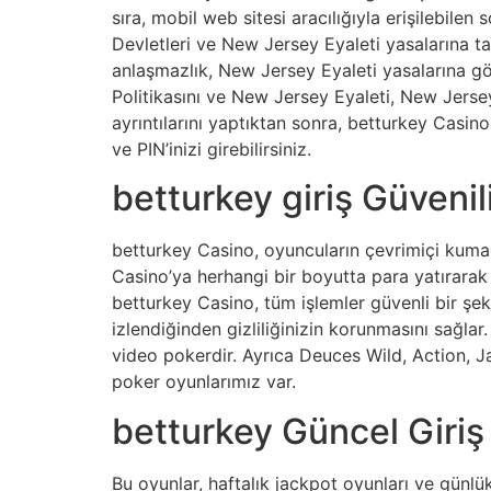
sıra, mobil web sitesi aracılığıyla erişilebilen
Devletleri ve New Jersey Eyaleti yasalarına 
anlaşmazlık, New Jersey Eyaleti yasalarına gör
Politikasını ve New Jersey Eyaleti, New Jerse
ayrıntılarını yaptıktan sonra, betturkey Cas
ve PIN’inizi girebilirsiniz.
betturkey giriş Güvenil
betturkey Casino, oyuncuların çevrimiçi kumar
Casino’ya herhangi bir boyutta para yatırarak 
betturkey Casino, tüm işlemler güvenli bir şek
izlendiğinden gizliliğinizin korunmasını sağlar.
video pokerdir. Ayrıca Deuces Wild, Action, J
poker oyunlarımız var.
betturkey Güncel Giri
Bu oyunlar, haftalık jackpot oyunları ve günlü