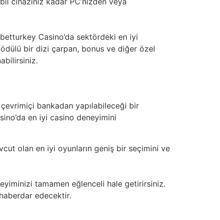
bil cihazınız kadar PC’nizden veya
 betturkey Casino’da sektördeki en iyi
u ödülü bir dizi çarpan, bonus ve diğer özel
bilirsiniz.
 çevrimiçi bankadan yapılabileceği bir
ino’da en iyi casino deneyimini
cut olan en iyi oyunların geniş bir seçimini ve
yiminizi tamamen eğlenceli hale getirirsiniz.
haberdar edecektir.