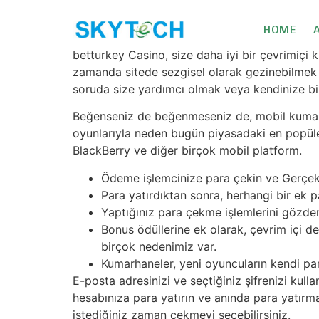
HOME
betturkey Casino, size daha iyi bir çevrimiçi
zamanda sitede sezgisel olarak gezinebilmek an
soruda size yardımcı olmak veya kendinize bir 
Beğenseniz de beğenmeseniz de, mobil kumarha
oyunlarıyla neden bugün piyasadaki en popüle
BlackBerry ve diğer birçok mobil platform.
Ödeme işlemcinize para çekin ve Gerçek
Para yatırdıktan sonra, herhangi bir ek 
Yaptığınız para çekme işlemlerini gözden 
Bonus ödüllerine ek olarak, çevrim içi d
birçok nedenimiz var.
Kumarhaneler, yeni oyuncuların kendi par
E-posta adresinizi ve seçtiğiniz şifrenizi kul
hesabınıza para yatırın ve anında para yatırm
istediğiniz zaman çekmeyi seçebilirsiniz.