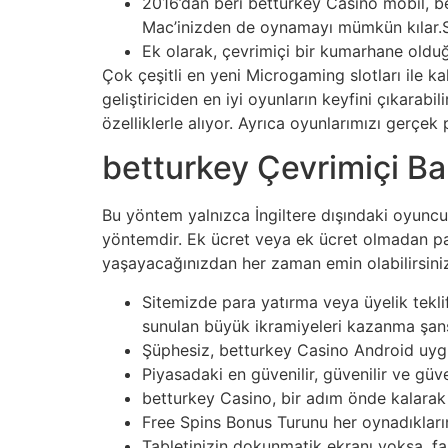
2016’dan beri betturkey Casino mobil, b
Mac’inizden de oynamayı mümkün kılar.
Ek olarak, çevrimiçi bir kumarhane olduğ
Çok çeşitli en yeni Microgaming slotları ile k
geliştiriciden en iyi oyunların keyfini çıkarabi
özelliklerle alıyor. Ayrıca oyunlarımızı gerçe
betturkey Çevrimiçi Bah
Bu yöntem yalnızca İngiltere dışındaki oyuncul
yöntemdir. Ek ücret veya ek ücret olmadan pa
yaşayacağınızdan her zaman emin olabilirsini
Sitemizde para yatırma veya üyelik tekli
sunulan büyük ikramiyeleri kazanma şansı
Şüphesiz, betturkey Casino Android uygu
Piyasadaki en güvenilir, güvenilir ve gü
betturkey Casino, bir adım önde kalarak
Free Spins Bonus Turunu her oynadıkların
Tabletinizin dokunmatik ekranı yoksa, fare