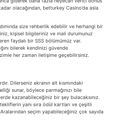
nca giderek daha fazla heyecan verici bonus
kadar olacağından, betturkey Casino’da asla
dımında size rehberlik edebilir ve herhangi bir
iz, kişisel bilgileriniz ve mali durumunuz
içeren faydalı bir SSS bölümümüz var.
ığını bilerek kendinizi güvende
imle her zaman iletişime geçebilirsiniz.
dır. Dilerseniz ekranın alt kısmındaki
liği sunar, böylece parmağınızı bile
erde kazanabileceğiniz bir şey bulacaksınız.
liflerin yanı sıra ödül kartları ve çeşitli
ir.Aralarından seçim yapabileceğiniz çok sayıda