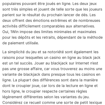
populaires pouvant être joués en ligne. Les deux jeux
sont très simples et jouent de telle sorte que les joueurs
parient sur le résultat du prochain lancer de dés. Les
deux offrent des émotions extrêmes et de nombreuses
activités difficilement comparables aux alternatives.
Oui, 1Win impose des limites minimales et maximales
pour les dépôts et les retraits, dépendant de la méthode
de paiement utilisée.
La simplicité du jeu et sa notoriété sont également les
raisons pour lesquelles un casino en ligne au black jack
est un tel succès. Jouer au blackjack sur Internet n’est
pas une grosse affaire, car vous trouverez au moins une
variante de blackjack dans presque tous les casinos en
ligne. La plupart des différences sont dans la manière
dont le croupier joue, car lors de la lecture en ligne et
hors ligne, le croupier respecte certaines règles
légèrement différentes selon les variantes du jeu.
Considérez ce recueil comme une sorte de petit lexique