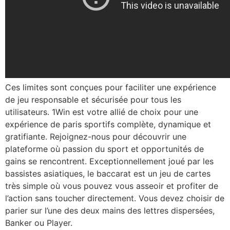
Ces limites sont conçues pour faciliter une expérience
de jeu responsable et sécurisée pour tous les
utilisateurs. 1Win est votre allié de choix pour une
expérience de paris sportifs complète, dynamique et
gratifiante. Rejoignez-nous pour découvrir une
plateforme où passion du sport et opportunités de
gains se rencontrent. Exceptionnellement joué par les
bassistes asiatiques, le baccarat est un jeu de cartes
très simple où vous pouvez vous asseoir et profiter de
l’action sans toucher directement. Vous devez choisir de
parier sur l’une des deux mains des lettres dispersées,
Banker ou Player.