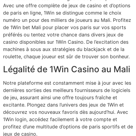
Avec une offre complète de jeux de casino et d’options
de paris en ligne, 1Win se distingue comme le choix
numéro un pour des milliers de joueurs au Mali. Profitez
de 1Win bet Mali pour placer vos paris sur vos sports
préférés ou tentez votre chance dans divers jeux de
casino disponibles sur 1Win Casino. De l’excitation des
machines à sous aux stratégies du blackjack et de la
roulette, chaque joueur est sûr de trouver son bonheur.
Légalité de 1Win Casino au Mali
Notre plateforme est constamment mise à jour avec les
dernières sorties des meilleurs fournisseurs de logiciels
de jeu, assurant ainsi une offre toujours fraîche et
excitante. Plongez dans l’univers des jeux de 1Win et
découvrez vos nouveaux favoris dès aujourd’hui. Avec
1Win login, accédez facilement à votre compte et
profitez d’une multitude d’options de paris sportifs et de
jeux de casino.