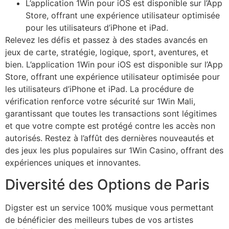
L’application 1Win pour iOS est disponible sur l’App
Store, offrant une expérience utilisateur optimisée
pour les utilisateurs d’iPhone et iPad.
Relevez les défis et passez à des stades avancés en
jeux de carte, stratégie, logique, sport, aventures, et
bien. L’application 1Win pour iOS est disponible sur l’App
Store, offrant une expérience utilisateur optimisée pour
les utilisateurs d’iPhone et iPad. La procédure de
vérification renforce votre sécurité sur 1Win Mali,
garantissant que toutes les transactions sont légitimes
et que votre compte est protégé contre les accès non
autorisés. Restez à l’affût des dernières nouveautés et
des jeux les plus populaires sur 1Win Casino, offrant des
expériences uniques et innovantes.
Diversité des Options de Paris
Digster est un service 100% musique vous permettant
de bénéficier des meilleurs tubes de vos artistes