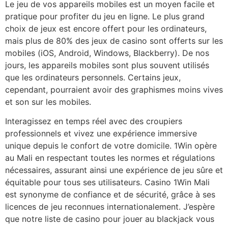
Le jeu de vos appareils mobiles est un moyen facile et
pratique pour profiter du jeu en ligne. Le plus grand
choix de jeux est encore offert pour les ordinateurs,
mais plus de 80% des jeux de casino sont offerts sur les
mobiles (iOS, Android, Windows, Blackberry). De nos
jours, les appareils mobiles sont plus souvent utilisés
que les ordinateurs personnels. Certains jeux,
cependant, pourraient avoir des graphismes moins vives
et son sur les mobiles.
Interagissez en temps réel avec des croupiers
professionnels et vivez une expérience immersive
unique depuis le confort de votre domicile. 1Win opère
au Mali en respectant toutes les normes et régulations
nécessaires, assurant ainsi une expérience de jeu sûre et
équitable pour tous ses utilisateurs. Casino 1Win Mali
est synonyme de confiance et de sécurité, grâce à ses
licences de jeu reconnues internationalement. J’espère
que notre liste de casino pour jouer au blackjack vous