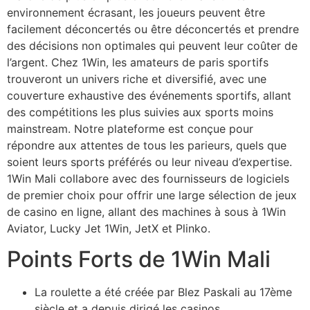
environnement écrasant, les joueurs peuvent être
facilement déconcertés ou être déconcertés et prendre
des décisions non optimales qui peuvent leur coûter de
l’argent. Chez 1Win, les amateurs de paris sportifs
trouveront un univers riche et diversifié, avec une
couverture exhaustive des événements sportifs, allant
des compétitions les plus suivies aux sports moins
mainstream. Notre plateforme est conçue pour
répondre aux attentes de tous les parieurs, quels que
soient leurs sports préférés ou leur niveau d’expertise.
1Win Mali collabore avec des fournisseurs de logiciels
de premier choix pour offrir une large sélection de jeux
de casino en ligne, allant des machines à sous à 1Win
Aviator, Lucky Jet 1Win, JetX et Plinko.
Points Forts de 1Win Mali
La roulette a été créée par Blez Paskali au 17ème
siècle et a depuis dirigé les casinos.