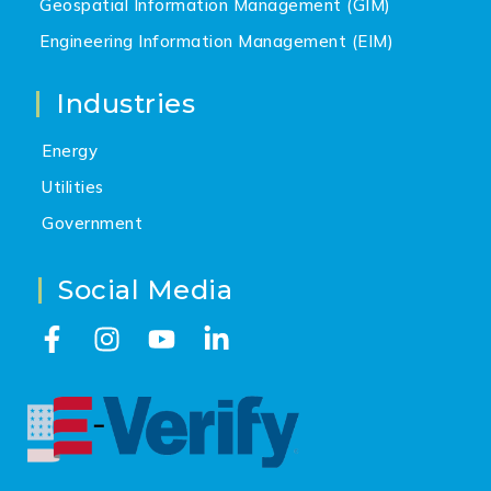
Geospatial Information Management (GIM)
Engineering Information Management (EIM)
Industries
Energy
Utilities
Government
Social Media