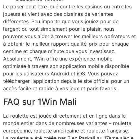
Le poker peut être joué contre les casinos ou entre les
joueurs et vient avec des dizaines de variantes
différentes. Peu importe que vous jouiez pour de
l’argent ou tout simplement pour le plaisir, nous
pouvons vous aider à trouver les meilleurs opérateurs et
à obtenir le meilleur rapport qualité-prix pour chaque
centime et chaque minute que vous investissez.
Absolument, 1Win offre une expérience mobile
optimisée à travers son application mobile disponible
pour les utilisateurs Android et iOS. Vous pouvez
télécharger l’application depuis le site officiel pour un
accès facile et rapide à vos jeux et paris favoris.
FAQ sur 1Win Mali
La roulette est jouée directement et en ligne dans le
monde entier dans de nombreuses variantes – roulette
européenne, roulette américaine et roulette française.
La roulette a été créée par Blez Paskali au 17ème siècle