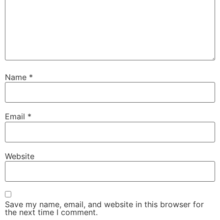
Name
*
Email
*
Website
Save my name, email, and website in this browser for
the next time I comment.