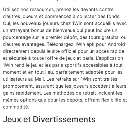
Utilisez nos ressources, prenez les devants contre
d’autres joueurs et commencez à collecter des fonds.
Oui, les nouveaux joueurs chez 1Win sont accueillis avec
un attrayant bonus de bienvenue qui peut inclure un
pourcentage sur le premier dépôt, des tours gratuits, ou
d’autres avantages. Téléchargez 1Win apk pour Android
directement depuis le site officiel pour un accès rapide
et sécurisé à toute l’offre de jeux et paris. L’application
1Win rend le jeu et les paris sportifs accessibles à tout
moment et en tout lieu, parfaitement adaptée pour les
utilisateurs au Mali. Les retraits sur 1Win sont traités
promptement, assurant que les joueurs accèdent à leurs
gains rapidement. Les méthodes de retrait incluent les
mêmes options que pour les dépôts, offrant flexibilité et
commodité.
Jeux et Divertissements