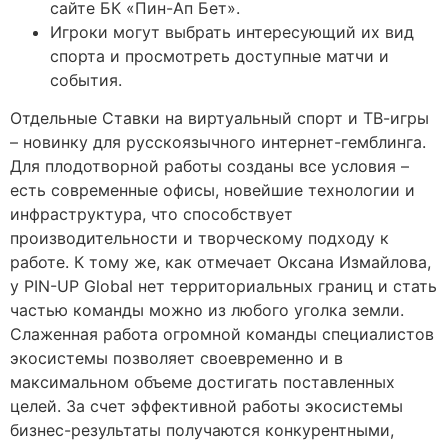
сайте БК «Пин-Ап Бет».
Игроки могут выбрать интересующий их вид
спорта и просмотреть доступные матчи и
события.
Отдельные Ставки на виртуальный спорт и ТВ-игры
– новинку для русскоязычного интернет-гемблинга.
Для плодотворной работы созданы все условия –
есть современные офисы, новейшие технологии и
инфраструктура, что способствует
производительности и творческому подходу к
работе. К тому же, как отмечает Оксана Измайлова,
у PIN-UP Global нет территориальных границ и стать
частью команды можно из любого уголка земли.
Слаженная работа огромной команды специалистов
экосистемы позволяет своевременно и в
максимальном объеме достигать поставленных
целей. За счет эффективной работы экосистемы
бизнес-результаты получаются конкурентными,