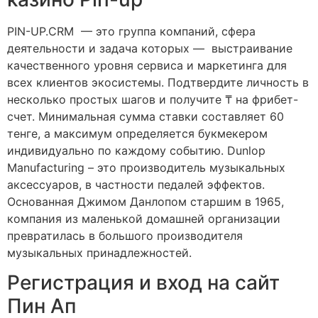
PIN-UP.CRM — это группа компаний, сфера
деятельности и задача которых — выстраивание
качественного уровня сервиса и маркетинга для
всех клиентов экосистемы. Подтвердите личность в
несколько простых шагов и получите ₸ на фрибет-
счет. Минимальная сумма ставки составляет 60
тенге, а максимум определяется букмекером
индивидуально по каждому событию. Dunlop
Manufacturing – это производитель музыкальных
аксессуаров, в частности педалей эффектов.
Основанная Джимом Данлопом старшим в 1965,
компания из маленькой домашней организации
превратилась в большого производителя
музыкальных принадлежностей.
Регистрация и вход на сайт
Пин Ап