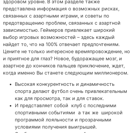
здоровом уровне. В этом разделе также
представлена информация о возможных рисках,
связанных с азартными играми, и советы по
предотвращению проблем, связанных с азартной
зависимостью. Геймеров привлекает широкий
выбор игровых возможностей – здесь каждый
найдет то, что на 100% отвечает предпочтениям.
Цените не только интересное времяпровождение, но
и приятное для глаз? Новое, будоражащее мозг, и
азартное до кончиков пальцев приключение, ждет,
когда именно Вы станете следующим миллионером.
Высокая конкурентность и динамичность
спорта делают футбол очень привлекательным
как для просмотра, так и для ставок.
И представляет собой клуб с последними
спортивными событиями а так же широкой
программой лояльности и прозрачными
условиями получения выигрышей.