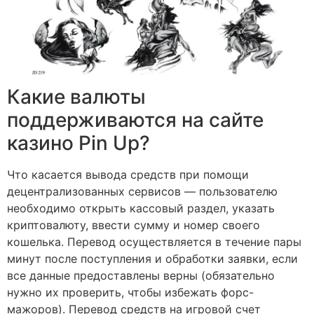
Какие валюты
поддерживаются на сайте
казино Pin Up?
Что касается вывода средств при помощи
децентрализованных сервисов — пользователю
необходимо открыть кассовый раздел, указать
криптовалюту, ввести сумму и номер своего
кошелька. Перевод осуществляется в течение пары
минут после поступления и обработки заявки, если
все данные предоставлены верны (обязательно
нужно их проверить, чтобы избежать форс-
мажоров). Перевод средств на игровой счет