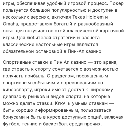
игры, обеспечивая удобный игровой процесс. Покер
пользуется большой популярностью и доступен в
нескольких версиях, включая Texas Hold’em и
Omaha, предоставляя богатый и разнообразный
опыт для энтузиастов этой классической карточной
игры. Для любителей стратегии и расчета
классические настольные игры являются
обязательной остановкой в Пин-Ап казино.
Спортивные ставки в Пин Ап казино — это арена,
где страсть к спорту сочетается с возможностью
получать прибыль. С разделом, посвященным
спортивным событиям и соревнованиям по
киберспорту, игроки имеют доступ к широкому
диапазону рынков и видов спорта, на которые
можно делать ставки. Ключ к умным ставкам —
быть хорошо информированным, пользоваться
бонусами и быть в курсе доступных опций, включая
футбол, теннис и баскетбол, среди прочих.