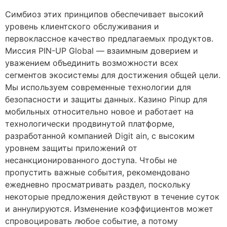
Симбиоз этих принципов обеспечивает высокий
уровень клиентского обслуживания и
первоклассное качество предлагаемых продуктов.
Миссия PIN-UP Global — взаимным доверием и
уважением объединить возможности всех
сегментов экосистемы для достижения общей цели.
Мы используем современные технологии для
безопасности и защиты данных. Казино Pinup для
мобильных относительно новое и работает на
технологически продвинутой платформе,
разработанной компанией Digit ain, с высоким
уровнем защиты приложений от
несанкционированного доступа. Чтобы не
пропустить важные события, рекомендовано
ежедневно просматривать раздел, поскольку
некоторые предложения действуют в течение суток
и аннулируются. Изменение коэффициентов может
спровоцировать любое событие, а потому