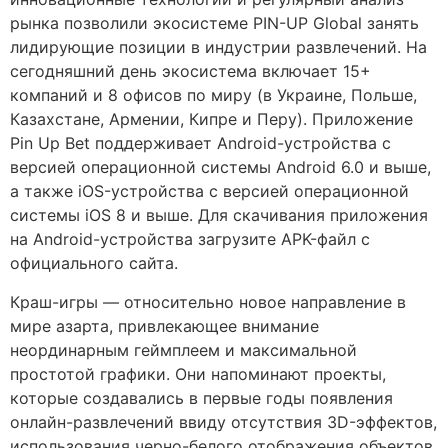
рынка позволили экосистеме PIN-UP Global занять
лидирующие позиции в индустрии развлечений. На
сегодняшний день экосистема включает 15+
компаний и 8 офисов по миру (в Украине, Польше,
Казахстане, Армении, Кипре и Перу). Приложение
Pin Up Bet поддерживает Android-устройства с
версией операционной системы Android 6.0 и выше,
а также iOS-устройства с версией операционной
системы iOS 8 и выше. Для скачивания приложения
на Android-устройства загрузите APK-файл с
официального сайта.
Краш-игры — относительно новое направление в
мире азарта, привлекающее внимание
неординарным геймплеем и максимальной
простотой графики. Они напоминают проекты,
которые создавались в первые годы появления
онлайн-развлечений ввиду отсутствия 3D-эффектов,
использования черно-белого отображения объектов