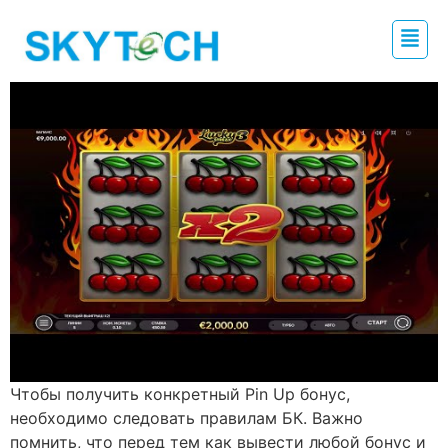
Чтобы получить конкретный Pin Up бонус,
необходимо следовать правилам БК. Важно
помнить, что перед тем как вывести любой бонус и