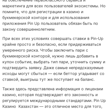
маркетинга для всех пользователей экосистемы. Но
помните, что для регистрации в казино и
букмекерской конторе и для использования
приложения Pin Up пользователь обязан быть по
закону совершеннолетним.
При всех этих условиях совершать ставки в Pin-Up
крайне просто и безопасно, если придерживаться
умеренного риска. Чтобы заключить пари с
букмекерской конторой, нужно лишь добавить в
купон событие, выбрать тип пари, уточнить сумму и
подтвердить заявку. Даже самые непредсказуемые
исходы могут сбыться — если беттор угадывает со
ставкой, выигрыш тут же поступает на баланс.
Также здесь представлена информация о лицензии
казино, которая подтверждает его законность и
регулируется международными стандартами. Pin Up
Казино Казахстан — это отличное место для того,