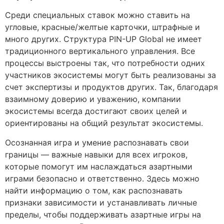
Среди специальных ставок можно ставить на
угловые, красные/желтые карточки, штрафные и
много других. Структура PIN-UP Global не имеет
традиционного вертикального управления. Все
процессы выстроены так, что потребности одних
участников экосистемы могут быть реализованы за
счет экспертизы и продуктов других. Так, благодаря
взаимному доверию и уважению, компании
экосистемы всегда достигают своих целей и
ориентированы на общий результат экосистемы.
Осознанная игра и умение распознавать свои
границы — важные навыки для всех игроков,
которые помогут им наслаждаться азартными
играми безопасно и ответственно. Здесь можно
найти информацию о том, как распознавать
признаки зависимости и устанавливать личные
пределы, чтобы поддерживать азартные игры на