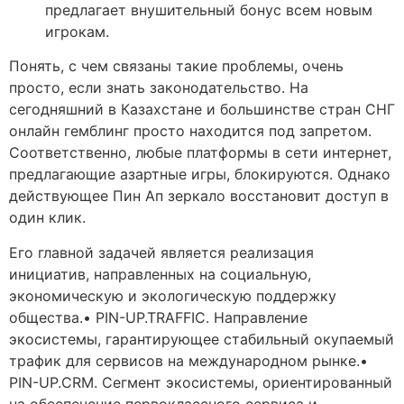
предлагает внушительный бонус всем новым
игрокам.
Понять, с чем связаны такие проблемы, очень
просто, если знать законодательство. На
сегодняшний в Казахстане и большинстве стран СНГ
онлайн гемблинг просто находится под запретом.
Соответственно, любые платформы в сети интернет,
предлагающие азартные игры, блокируются. Однако
действующее Пин Ап зеркало восстановит доступ в
один клик.
Его главной задачей является реализация
инициатив, направленных на социальную,
экономическую и экологическую поддержку
общества.• PIN-UP.TRAFFIC. Направление
экосистемы, гарантирующее стабильный окупаемый
трафик для сервисов на международном рынке.•
PIN-UP.CRM. Сегмент экосистемы, ориентированный
на обеспечение первоклассного сервиса и