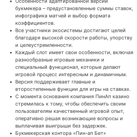
Особенности адаптированной версии
букмекера – предустановленные суммы ставок,
инфографика матчей и выбор формата
коэффициентов.
Все участники экосистемы достигают целей
благодаря высокой скорости работы, упорству
и целеустремленности.
Каждый слот имеет свои особенности, включая
разнообразные игровые механики и
специальный функционал, которые делают
игровой процесс интересным и динамичным.
Версия поддерживает главные и
второстепенные функции для игры на ставках.
С момента основания компания ПинАп казино
стремилась к тому, чтобы обеспечить своим
пользователям качественный игровой опыт,
оперативно решая возникающие вопросы и
выплачивая выигрыши без задержек.
Букмекерская контора «Пин-ап Бет»