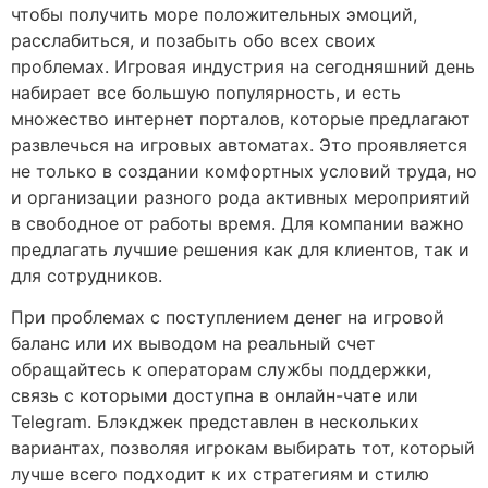
чтобы получить море положительных эмоций,
расслабиться, и позабыть обо всех своих
проблемах. Игровая индустрия на сегодняшний день
набирает все большую популярность, и есть
множество интернет порталов, которые предлагают
развлечься на игровых автоматах. Это проявляется
не только в создании комфортных условий труда, но
и организации разного рода активных мероприятий
в свободное от работы время. Для компании важно
предлагать лучшие решения как для клиентов, так и
для сотрудников.
При проблемах с поступлением денег на игровой
баланс или их выводом на реальный счет
обращайтесь к операторам службы поддержки,
связь с которыми доступна в онлайн-чате или
Telegram. Блэкджек представлен в нескольких
вариантах, позволяя игрокам выбирать тот, который
лучше всего подходит к их стратегиям и стилю