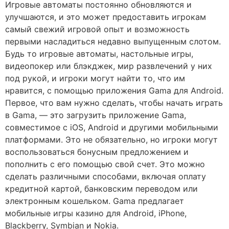
Игровые автоматы постоянно обновляются и
улучшаются, и это может предоставить игрокам
самый свежий игровой опыт и возможность
первыми насладиться недавно выпущенным слотом.
Будь то игровые автоматы, настольные игры,
видеопокер или блэкджек, мир развлечений у них
под рукой, и игроки могут найти то, что им
нравится, с помощью приложения Gama для Android.
Первое, что вам нужно сделать, чтобы начать играть
в Gama, — это загрузить приложение Gama,
совместимое с iOS, Android и другими мобильными
платформами. Это не обязательно, но игроки могут
воспользоваться бонусным предложением и
пополнить с его помощью свой счет. Это можно
сделать различными способами, включая оплату
кредитной картой, банковским переводом или
электронным кошельком. Gama предлагает
мобильные игры казино для Android, iPhone,
Blackberry, Symbian и Nokia.