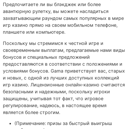
Предпочитаете ли вы блэкджек или более
авантюрную рулетку, вы можете насладиться
захватывающим раундом самых популярных в мире
игр казино прямо на своем мобильном телефоне,
планшете или компьютере.
Поскольку мы стремимся к честной игре и
своевременным выплатам, предлагаемые нами виды
бонусов и специальных предложений
предоставляются в соответствии с положениями и
условиями бонусов. Gama приветствует вас, старых
и новых, с одной из лучших доступных коллекций
игр казино. Лицензионные онлайн-казино считаются
безопасными и надежными, поскольку игроки
защищены, учитывая тот факт, что игровое
регулирование, надеюсь, в настоящее время
является более строгим.
(Примечание: призы за быстрый выигрыш