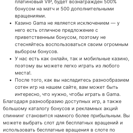
платиновый VIP, будет вознагражден 500%
бонусом на матч и 500 дополнительными
вращениями.
Казино Gama не является исключением — у
него есть отличное предложение с
приветственным бонусом, поэтому не
стесняйтесь воспользоваться своим огромным
выбором бонусов.
У нас есть как онлайн, так и мобильные казино,
поэтому вы можете легко играть из любого
места!.
После того, как вы насладитесь разнообразием
сотен игр на нашем сайте, вам может быть
интересно, что нужно, чтобы играть в Gama.
Благодаря разнообразию доступных игр, а также
большому каталогу бонусов и рекламных акций
спиннинг становится намного более прибыльным. Вы
можете выбрать слот для бесплатных вращений и
использовать бесплатные вращения в слоте по