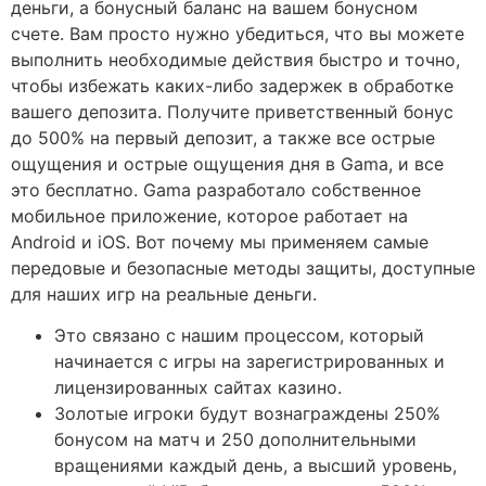
деньги, а бонусный баланс на вашем бонусном
счете. Вам просто нужно убедиться, что вы можете
выполнить необходимые действия быстро и точно,
чтобы избежать каких-либо задержек в обработке
вашего депозита. Получите приветственный бонус
до 500% на первый депозит, а также все острые
ощущения и острые ощущения дня в Gama, и все
это бесплатно. Gama разработало собственное
мобильное приложение, которое работает на
Android и iOS. Вот почему мы применяем самые
передовые и безопасные методы защиты, доступные
для наших игр на реальные деньги.
Это связано с нашим процессом, который
начинается с игры на зарегистрированных и
лицензированных сайтах казино.
Золотые игроки будут вознаграждены 250%
бонусом на матч и 250 дополнительными
вращениями каждый день, а высший уровень,