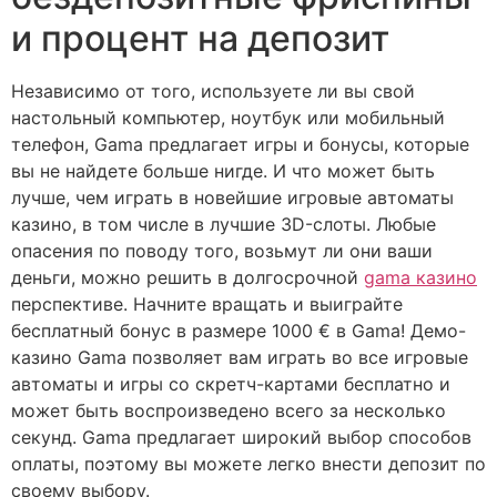
и процент на депозит
Независимо от того, используете ли вы свой
настольный компьютер, ноутбук или мобильный
телефон, Gama предлагает игры и бонусы, которые
вы не найдете больше нигде. И что может быть
лучше, чем играть в новейшие игровые автоматы
казино, в том числе в лучшие 3D-слоты. Любые
опасения по поводу того, возьмут ли они ваши
деньги, можно решить в долгосрочной
gama казино
перспективе. Начните вращать и выиграйте
бесплатный бонус в размере 1000 € в Gama! Демо-
казино Gama позволяет вам играть во все игровые
автоматы и игры со скретч-картами бесплатно и
может быть воспроизведено всего за несколько
секунд. Gama предлагает широкий выбор способов
оплаты, поэтому вы можете легко внести депозит по
своему выбору.