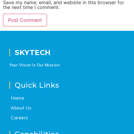
Save my name, email, and website in this browser for
the next time I comment.
SKYTECH
Your Vision Is Our Mission
Quick Links
Home
About Us
Careers