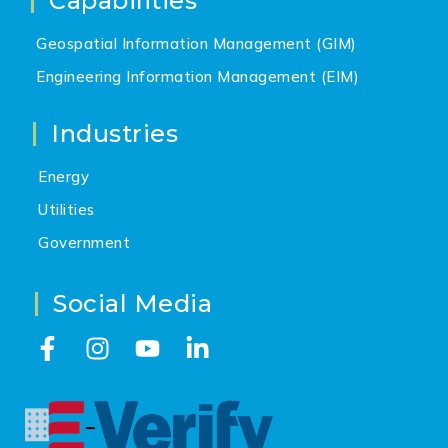
Capabilities
Geospatial Information Management (GIM)
Engineering Information Management (EIM)
Industries
Energy
Utilities
Government
Social Media