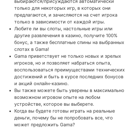
выбираются/присуждаются автоматически
только для некоторых игр, в которых они
предлагаются, и зачисляются на счет игрока
только в зависимости от каждой игры.
Любите ли вы слоты, настольные игры или
другие развлечения в казино, получите 100%
бонус, а также бесплатные спины на выбранных
слотах в Gama!
Gama приветствует не только новых и зрелых
игроков, но и позволяет набраться опыта,
воспользоваться преимуществами технических
достижений и быть в курсе последних бонусов
и акций онлайн-казино.
Вы также можете быть уверены в максимально
возможном игровом опыте на любом
устройстве, которое вы выберете.
Когда вы будете готовы играть на реальные
деньги, почему бы не попробовать все, что
может предложить Gama?