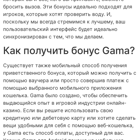
бросить вызов. Эти бонусы идеально подходят для
игроков, которые хотят проверить воду. И,
поскольку мы всегда стремимся к лучшему, ваш
пользовательский интерфейс будет идеально
синхронизирован с тем, что мы делаем.
Как получить бонус Gama?
Существует также мобильный способ получения
приветственного бонуса, который можно получить с
помощью ваучера или просто совершив платеж с
помощью выбранного мобильного приложения
кошелька. Gama было создано, чтобы обеспечить
выдающийся опыт в игровой индустрии онлайн-
казино. Если вы решите использовать свою
кредитную или дебетовую карту или хотите сделать
вещи удобными для себя с помощью веб-кошелька,
у Gama есть способ оплаты, доступный для вас.