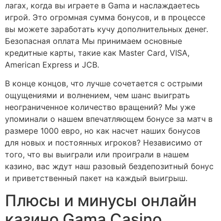
лагах, когда вы играете в Gama и наслаждаетесь
игрой. Это огромная сумма бонусов, и в процессе
вы можете заработать кучу дополнительных денег.
Безопасная оплата Мы принимаем основные
кредитные карты, такие как Master Card, VISA,
American Express и JCB.
В конце концов, что лучше сочетается с острыми
ощущениями и волнением, чем шанс выиграть
неограниченное количество вращений? Мы уже
упоминали о нашем впечатляющем бонусе за матч в
размере 1000 евро, но как насчет наших бонусов
для новых и постоянных игроков? Независимо от
того, что вы выиграли или проиграли в нашем
казино, вас ждут наш разовый бездепозитный бонус
и приветственный пакет на каждый выигрыш.
Плюсы и минусы онлайн
казино Gama Casino