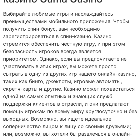
Выбирайте любимые игры и наслаждайтесь
преимуществами мобильного приложения. Чтобы
получить спин-бонус, вам необходимо
зарегистрироваться в спин-казино. Казино
стремится обеспечить честную игру, и при этом
безопасность игроков всегда является
приоритетом. Однако, если вы предпочитаете не
участвовать в этих играх, вы можете просто
сыграть в одну из других игр нашего онлайн-казино,
таких как бинго, джекпоты, игровые автоматы,
скретч-карты и другие. Казино может похвастаться
одной из самых опытных и знающих служб
поддержки клиентов в отрасли, и они предлагают
помощь игрокам по всему миру круглосуточно и без
выходных. Возможно, вы ищете идеальное
соперничество лицом к лицу со своими друзьями;
или, возможно, вы хотели бы развлечься в онлайн-