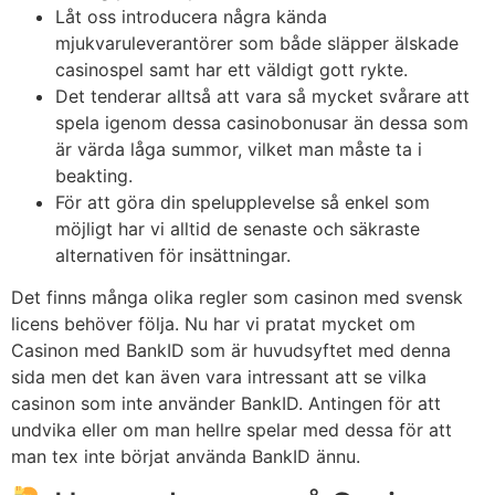
Låt oss introducera några kända
mjukvaruleverantörer som både släpper älskade
casinospel samt har ett väldigt gott rykte.
Det tenderar alltså att vara så mycket svårare att
spela igenom dessa casinobonusar än dessa som
är värda låga summor, vilket man måste ta i
beakting.
För att göra din spelupplevelse så enkel som
möjligt har vi alltid de senaste och säkraste
alternativen för insättningar.
Det finns många olika regler som casinon med svensk
licens behöver följa. Nu har vi pratat mycket om
Casinon med BankID som är huvudsyftet med denna
sida men det kan även vara intressant att se vilka
casinon som inte använder BankID. Antingen för att
undvika eller om man hellre spelar med dessa för att
man tex inte börjat använda BankID ännu.