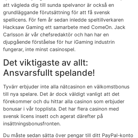
att vägleda dig till sunda spelvanor är också en
grundläggande förutsättning för att få svensk
spellicens. För fem år sedan inledde speltillverkaren
Hacksaw Gaming ett samarbete med ComeOn. Jack
Carlsson är vår chefsredaktör och han har en
djupgående förståelse för hur iGaming industrin
fungerar, inte minst casinospel.
Det viktigaste av allt:
Ansvarsfullt spelande!
Tyvärr erbjuder inte alla nätcasinon en välkomstbonus
till nya spelare. Det är dock väldigt vanligt att det
förekommer och du hittar alla casinon som erbjuder
bonusar i vår topplista. Det har flera casinon med
svensk licens insett och agerat därefter på
insättningsbonusfronten.
Du måste sedan sätta över pengar till ditt PayPal-konto