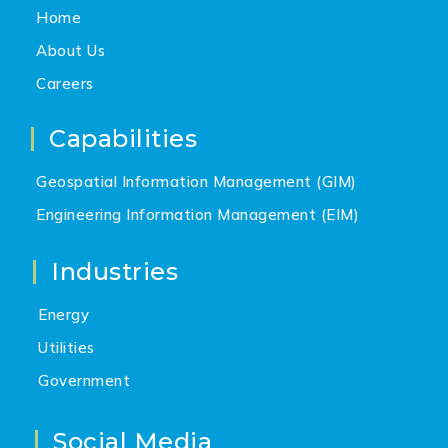
Home
About Us
Careers
Capabilities
Geospatial Information Management (GIM)
Engineering Information Management (EIM)
Industries
Energy
Utilities
Government
Social Media