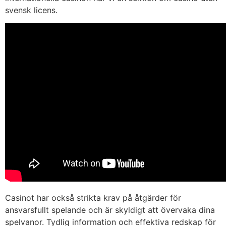
svensk licens.
Casinot har också strikta krav på åtgärder för
ansvarsfullt spelande och är skyldigt att övervaka dina
spelvanor. Tydlig information och effektiva redskap för