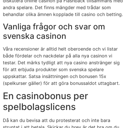
diskutera online casinon på Flashback tillsammans med
andra spelare. Det finns mängder med trådar som
behandlar olika ämnen kopplade till casino och betting.
Vanliga frågor och svar om
svenska casinon
Våra recensioner är alltid helt oberoende och vi listar
både fördelar och nackdelar på alla nya casinon vi
testar. Det märks tydligt att nya casino anstränger sig
för att erbjuda produkter som svenska spelare
uppskattar. Satsa insättningen och bonusen 15x
(spelkurser gäller) för att göra bonussaldot uttagbart.
En casinobonus per
spelbolagslicens
Då kan du bevisa att du protesterat och inte bara
struntat i att betala. Skickar du brev är det bra om du