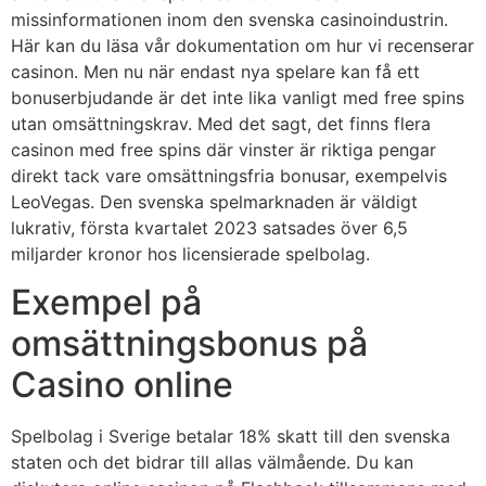
missinformationen inom den svenska casinoindustrin.
Här kan du läsa vår dokumentation om hur vi recenserar
casinon. Men nu när endast nya spelare kan få ett
bonuserbjudande är det inte lika vanligt med free spins
utan omsättningskrav. Med det sagt, det finns flera
casinon med free spins där vinster är riktiga pengar
direkt tack vare omsättningsfria bonusar, exempelvis
LeoVegas. Den svenska spelmarknaden är väldigt
lukrativ, första kvartalet 2023 satsades över 6,5
miljarder kronor hos licensierade spelbolag.
Exempel på
omsättningsbonus på
Casino online
Spelbolag i Sverige betalar 18% skatt till den svenska
staten och det bidrar till allas välmående. Du kan