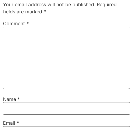
Your email address will not be published.
Required
fields are marked
*
Comment
*
Name
*
Email
*