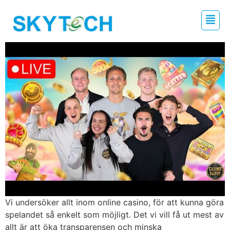
Vi undersöker allt inom online casino, för att kunna göra
spelandet så enkelt som möjligt. Det vi vill få ut mest av
allt är att öka transparensen och minska