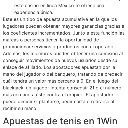
este casino en línea México te ofrece una
experiencia única.
Este es un tipo de apuesta acumulativa en la que los
jugadores pueden obtener mayores ganancias gracias a
los coeficientes incrementados. Junto a esta función las
marcas o personas tienen la oportunidad de
promocionar servicios o productos con el operador.
Además, los miembros pueden obtener una comisión al
conseguir movimientos de nuevos usuarios desde su
enlace de afiliado. Los apostadores apuestan por la
mano del jugador o del banquero, tratando de predecir
cuál tendrá un valor más cercano a 9. En el juego del
blackjack, un jugador intenta conseguir 21 o el número
más cercano a éste contra el crupier.. El apostador
puede decidir si plantarse, pedir carta o retirarse al
recibir su mano.
Apuestas de tenis en 1Win