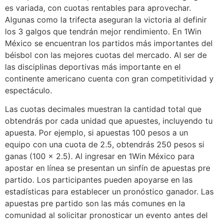
es variada, con cuotas rentables para aprovechar.
Algunas como la trifecta aseguran la victoria al definir
los 3 galgos que tendrán mejor rendimiento. En 1Win
México se encuentran los partidos más importantes del
béisbol con las mejores cuotas del mercado. Al ser de
las disciplinas deportivas más importante en el
continente americano cuenta con gran competitividad y
espectáculo.
Las cuotas decimales muestran la cantidad total que
obtendrás por cada unidad que apuestes, incluyendo tu
apuesta. Por ejemplo, si apuestas 100 pesos a un
equipo con una cuota de 2.5, obtendrás 250 pesos si
ganas (100 x 2.5). Al ingresar en 1Win México para
apostar en línea se presentan un sinfín de apuestas pre
partido. Los participantes pueden apoyarse en las
estadísticas para establecer un pronóstico ganador. Las
apuestas pre partido son las más comunes en la
comunidad al solicitar pronosticar un evento antes del