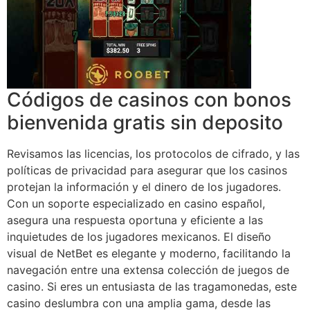
Códigos de casinos con bonos
bienvenida gratis sin deposito
Revisamos las licencias, los protocolos de cifrado, y las
políticas de privacidad para asegurar que los casinos
protejan la información y el dinero de los jugadores.
Con un soporte especializado en casino español,
asegura una respuesta oportuna y eficiente a las
inquietudes de los jugadores mexicanos. El diseño
visual de NetBet es elegante y moderno, facilitando la
navegación entre una extensa colección de juegos de
casino. Si eres un entusiasta de las tragamonedas, este
casino deslumbra con una amplia gama, desde las