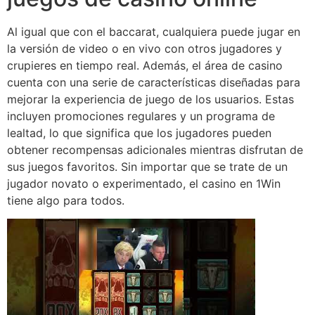
Al igual que con el baccarat, cualquiera puede jugar en
la versión de video o en vivo con otros jugadores y
crupieres en tiempo real. Además, el área de casino
cuenta con una serie de características diseñadas para
mejorar la experiencia de juego de los usuarios. Estas
incluyen promociones regulares y un programa de
lealtad, lo que significa que los jugadores pueden
obtener recompensas adicionales mientras disfrutan de
sus juegos favoritos. Sin importar que se trate de un
jugador novato o experimentado, el casino en 1Win
tiene algo para todos.