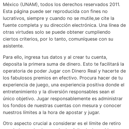
México (UNAM), todos los derechos reservados 2011.
Esta página puede ser reproducida con fines no
lucrativos, siempre y cuando no se mutile,se cite la
fuente completa y su dirección electrónica. Una línea de
otras virtudes solo se puede obtener cumpliendo
ciertos criterios, por lo tanto, comuníquese con su
asistente.
Para ello, ingresa tus datos y al crear tu cuenta,
deposita la primera suma de dinero. Esto te facilitará la
operatoria de poder Jugar con Dinero Real y hacerte de
los fabulosos premios en efectivo. Procura hacer de tu
experiencia de juego, una experiencia positiva donde el
entretenimiento y la diversión responsables sean el
único objetivo. Jugar responsablemente es administrar
los fondos de nuestras cuentas con mesura y conocer
nuestros límites a la hora de apostar y jugar.
Otro aspecto crucial a considerar es el límite de retiro