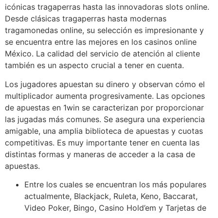
icónicas tragaperras hasta las innovadoras slots online.
Desde clásicas tragaperras hasta modernas
tragamonedas online, su selección es impresionante y
se encuentra entre las mejores en los casinos online
México. La calidad del servicio de atención al cliente
también es un aspecto crucial a tener en cuenta.
Los jugadores apuestan su dinero y observan cómo el
multiplicador aumenta progresivamente. Las opciones
de apuestas en 1win se caracterizan por proporcionar
las jugadas más comunes. Se asegura una experiencia
amigable, una amplia biblioteca de apuestas y cuotas
competitivas. Es muy importante tener en cuenta las
distintas formas y maneras de acceder a la casa de
apuestas.
Entre los cuales se encuentran los más populares
actualmente, Blackjack, Ruleta, Keno, Baccarat,
Video Poker, Bingo, Casino Hold’em y Tarjetas de