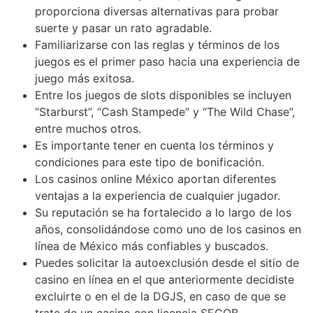
proporciona diversas alternativas para probar
suerte y pasar un rato agradable.
Familiarizarse con las reglas y términos de los
juegos es el primer paso hacia una experiencia de
juego más exitosa.
Entre los juegos de slots disponibles se incluyen
“Starburst”, “Cash Stampede” y “The Wild Chase”,
entre muchos otros.
Es importante tener en cuenta los términos y
condiciones para este tipo de bonificación.
Los casinos online México aportan diferentes
ventajas a la experiencia de cualquier jugador.
Su reputación se ha fortalecido a lo largo de los
años, consolidándose como uno de los casinos en
línea de México más confiables y buscados.
Puedes solicitar la autoexclusión desde el sitio de
casino en línea en el que anteriormente decidiste
excluirte o en el de la DGJS, en caso de que se