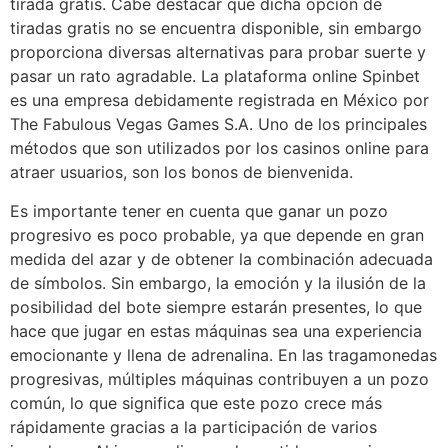
tirada gratis. Cabe destacar que dicha opción de
tiradas gratis no se encuentra disponible, sin embargo
proporciona diversas alternativas para probar suerte y
pasar un rato agradable. La plataforma online Spinbet
es una empresa debidamente registrada en México por
The Fabulous Vegas Games S.A. Uno de los principales
métodos que son utilizados por los casinos online para
atraer usuarios, son los bonos de bienvenida.
Es importante tener en cuenta que ganar un pozo
progresivo es poco probable, ya que depende en gran
medida del azar y de obtener la combinación adecuada
de símbolos. Sin embargo, la emoción y la ilusión de la
posibilidad del bote siempre estarán presentes, lo que
hace que jugar en estas máquinas sea una experiencia
emocionante y llena de adrenalina. En las tragamonedas
progresivas, múltiples máquinas contribuyen a un pozo
común, lo que significa que este pozo crece más
rápidamente gracias a la participación de varios