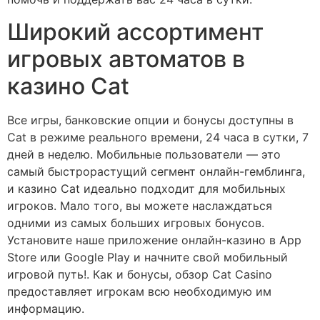
Широкий ассортимент
игровых автоматов в
казино Cat
Все игры, банковские опции и бонусы доступны в
Cat в режиме реального времени, 24 часа в сутки, 7
дней в неделю. Мобильные пользователи — это
самый быстрорастущий сегмент онлайн-гемблинга,
и казино Cat идеально подходит для мобильных
игроков. Мало того, вы можете наслаждаться
одними из самых больших игровых бонусов.
Установите наше приложение онлайн-казино в App
Store или Google Play и начните свой мобильный
игровой путь!. Как и бонусы, обзор Cat Casino
предоставляет игрокам всю необходимую им
информацию.