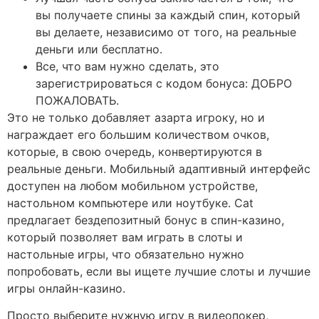
вы получаете спины за каждый спин, который
вы делаете, независимо от того, на реальные
деньги или бесплатно.
Все, что вам нужно сделать, это
зарегистрироваться с кодом бонуса: ДОБРО
ПОЖАЛОВАТЬ.
Это не только добавляет азарта игроку, но и
награждает его большим количеством очков,
которые, в свою очередь, конвертируются в
реальные деньги. Мобильный адаптивный интерфейс
доступен на любом мобильном устройстве,
настольном компьютере или ноутбуке. Cat
предлагает бездепозитный бонус в спин-казино,
который позволяет вам играть в слоты и
настольные игры, что обязательно нужно
попробовать, если вы ищете лучшие слоты и лучшие
игры онлайн-казино.
Просто выберите нужную игру в видеопокер,