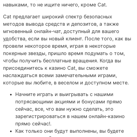
навыками, то не ищите ничего, кроме Cat.
Cat предлагает широкий спектр безопасных
методов вывода средств и депозитов, а также
мгновенный онлайн-чат, доступный для вашего
удобства, если вы новый клиент. После того, как вы
провели некоторое время, играя в некоторые
покерные звезды, пришло время подумать о том,
чтобы получить бесплатные вращения. Когда вы
присоединитесь к казино Cat, вы сможете
наслаждаться всеми замечательными играми,
которые вы любите, в веселом и доступном месте.
Начните играть и выигрывать с нашими
потрясающими акциями и бонусами прямо
сейчас, все, что вам нужно сделать, это
зарегистрироваться в нашем онлайн-казино
прямо сейчас!.
Как только они будут выполнены, вы будете