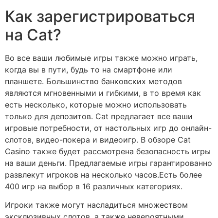
Как зарегистрироваться
на Cat?
Во все ваши любимые игры также можно играть,
когда вы в пути, будь то на смартфоне или
планшете. Большинство банковских методов
являются мгновенными и гибкими, в то время как
есть несколько, которые можно использовать
только для депозитов. Cat предлагает все ваши
игровые потребности, от настольных игр до онлайн-
слотов, видео-покера и видеоигр. В обзоре Cat
Casino также будет рассмотрена безопасность игры
на ваши деньги. Предлагаемые игры гарантированно
развлекут игроков на несколько часов.Есть более
400 игр на выбор в 16 различных категориях.
Игроки также могут насладиться множеством
эксклюзивных слотов, а также невероятными