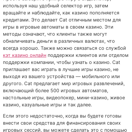
используя наш удобный селектор игр, затем
вращайте и наблюдайте, как казино пополняется
кредитами. Это делает Cat отличным местом для
игры в игровые автоматы в своем казино. Эти
методы означают, что клиенты также могут
обналичивать деньги в различных валютах, что
всегда хорошо. Также можно связаться со службой
кэт казино онлайн
поддержки клиентов или отделом
поддержки компании, чтобы узнать о казино. Cat
приглашает вас играть в лучшие игры казино, не
выходя из вашего устройства — мобильного или
другого. Cat предлагает мир игровых развлечений,
включающий более 500 игровых автоматов,
настольные игры, видеопокер, мини-казино, живое
казино, казуальные игры и так далее.
Если этого недостаточно, когда вы будете готовы
внести свои средства для финансирования своих
игровых сессий, вы можете сделать это с помощью