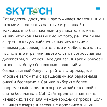
Cat надежен, доступен и заслуживает доверия, и мы
стремимся сделать азартные игры онлайн
максимально безопасными и увлекательными для
наших игроков. Независимо от того, решите ли вы
сыграть в какую-либо из наших игр казино с
живыми дилерами, настольные и мобильные слоты,
настольные игры или ищете слот с прогрессивным
джекпотом, у Cat есть все для вас. К таким бонусам
относятся бонус бесплатных вращений и
бездепозитный бонус. Играйте в старомодные
игровые автоматы с вращающимися барабанами
онлайн бесплатно в Cat или выберите более
современный вариант жанра и играйте в онлайн-
слоты бесплатно в Cat. Сайт предназначен как для
канадских, так и для международных игроков. Если
вы ищете азарта и веселья с дополнительными