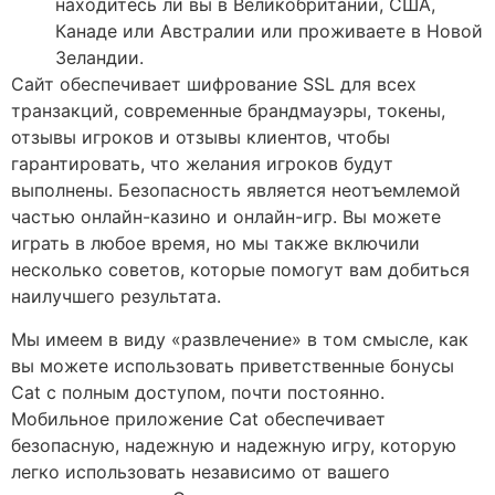
находитесь ли вы в Великобритании, США,
Канаде или Австралии или проживаете в Новой
Зеландии.
Сайт обеспечивает шифрование SSL для всех
транзакций, современные брандмауэры, токены,
отзывы игроков и отзывы клиентов, чтобы
гарантировать, что желания игроков будут
выполнены. Безопасность является неотъемлемой
частью онлайн-казино и онлайн-игр. Вы можете
играть в любое время, но мы также включили
несколько советов, которые помогут вам добиться
наилучшего результата.
Мы имеем в виду «развлечение» в том смысле, как
вы можете использовать приветственные бонусы
Cat с полным доступом, почти постоянно.
Мобильное приложение Cat обеспечивает
безопасную, надежную и надежную игру, которую
легко использовать независимо от вашего