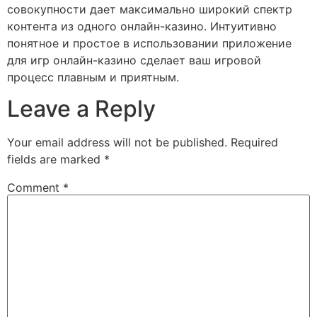
совокупности дает максимально широкий спектр
контента из одного онлайн-казино. Интуитивно
понятное и простое в использовании приложение
для игр онлайн-казино сделает ваш игровой
процесс плавным и приятным.
Leave a Reply
Your email address will not be published.
Required
fields are marked
*
Comment
*