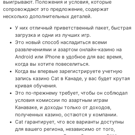
выигрывают. Положения и условия, которые
сопровождают это предложение, содержат
несколько дополнительных деталей.
У них отличный приветственный пакет, быстрая
загрузка и одни из лучших игр.
Это новый способ насладиться всеми
развлечениями и азартом онлайн-казино на
Android или iPhone в удобное для вас время,
когда вы хотите повеселиться.
Когда вы впервые зарегистрируете учетную
запись казино Cat в Канаде, у вас будет крутая
кривая обучения.
Это по-прежнему требует, чтобы он соблюдал
условия комиссии по азартным играм
Канаваке, и доходы только от доходов,
полученных казино, остаются у компании.
Cat гарантирует, что все варианты доступны
для вашего региона, независимо от того,