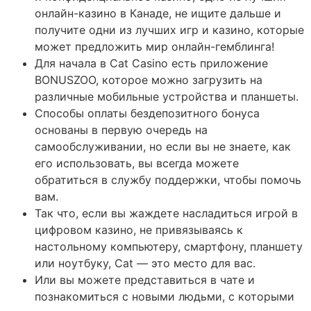
онлайн-казино в Канаде, не ищите дальше и
получите одни из лучших игр и казино, которые
может предложить мир онлайн-гемблинга!
Для начала в Cat Casino есть приложение
BONUSZOO, которое можно загрузить на
различные мобильные устройства и планшеты.
Способы оплаты бездепозитного бонуса
основаны в первую очередь на
самообслуживании, но если вы не знаете, как
его использовать, вы всегда можете
обратиться в службу поддержки, чтобы помочь
вам.
Так что, если вы жаждете насладиться игрой в
цифровом казино, не привязываясь к
настольному компьютеру, смартфону, планшету
или ноутбуку, Cat — это место для вас.
Или вы можете представиться в чате и
познакомиться с новыми людьми, с которыми