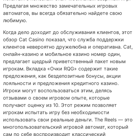
Предлагая множество замечательных игровых
автоматов, вы всегда обязательно найдете свою
любимую.
Когда дело доходит до обслуживания клиентов, этот
обзор Cat Casino показал, что служба поддержки
клиентов невероятно дружелюбна и оперативна. Cat,
онлайн-казино и мобильное казино номер один,
предлагает щедрый приветственный пакет новым
игрокам. Вкладка «Очки RQG» содержит такие
предложения, как бездепозитные бонусы, акции
лояльности и предложения кредитного казино.
Игроки могут воспользоваться этим, делясь
отзывами о своем игровом опыте, которые
получают оценку из 10. Этот режим позволяет
игрокам испытать игру без необходимости
использовать свои реальные деньги. The Reels — это
многопользовательский игровой автомат, который
сам по себе воспроизводит классический