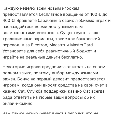
Каждую неделю всем новым игрокам
предоставляется бесплатное вращение от 100 € до
400 €! Вращайте барабаны в своих любимых играх и
наслаждайтесь всеми доступными вам
возможностями выигрыша. Существуют также
традиционные варианты, такие как банковский
перевод, Visa Electron, Maestro и MasterCard.
Установите для себя реалистичный бюджет и
играйте на реальные деньги бесплатно.
Некоторые игроки предпочитают играть на своем
родном языке, поэтому выбор между языками
важен. Бонус на первый депозит предоставляется
игрокам, когда они вносят средства на свой счет в
казино Cat. Служба поддержки казино Cat всегда
рада ответить на любые ваши вопросы об их
онлайн-казино.
Вам также нужно будет внести депозит, чтобы