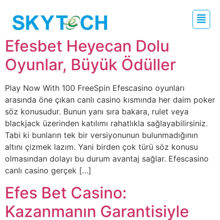
Efesbet Heyecan Dolu
Oyunlar, Büyük Ödüller
Play Now With 100 FreeSpin Efescasino oyunları
arasında öne çıkan canlı casino kısmında her daim poker
söz konusudur. Bunun yanı sıra bakara, rulet veya
blackjack üzerinden katılımı rahatlıkla sağlayabilirsiniz.
Tabi ki bunların tek bir versiyonunun bulunmadığının
altını çizmek lazım. Yani birden çok türü söz konusu
olmasından dolayı bu durum avantaj sağlar. Efescasino
canlı casino gerçek […]
Efes Bet Casino:
Kazanmanın Garantisiyle