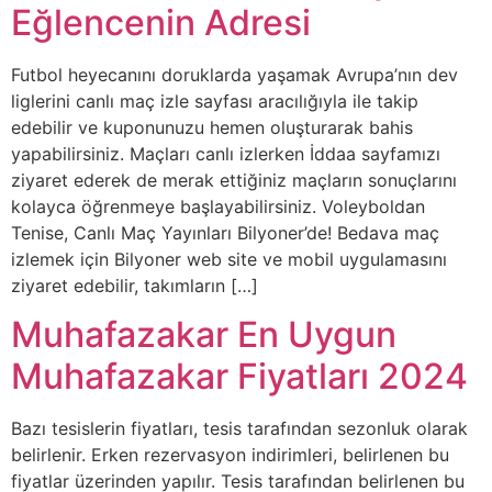
Eğlencenin Adresi
Futbol heyecanını doruklarda yaşamak Avrupa’nın dev
liglerini canlı maç izle sayfası aracılığıyla ile takip
edebilir ve kuponunuzu hemen oluşturarak bahis
yapabilirsiniz. Maçları canlı izlerken İddaa sayfamızı
ziyaret ederek de merak ettiğiniz maçların sonuçlarını
kolayca öğrenmeye başlayabilirsiniz. Voleyboldan
Tenise, Canlı Maç Yayınları Bilyoner’de! Bedava maç
izlemek için Bilyoner web site ve mobil uygulamasını
ziyaret edebilir, takımların […]
Muhafazakar En Uygun
Muhafazakar Fiyatları 2024
Bazı tesislerin fiyatları, tesis tarafından sezonluk olarak
belirlenir. Erken rezervasyon indirimleri, belirlenen bu
fiyatlar üzerinden yapılır. Tesis tarafından belirlenen bu