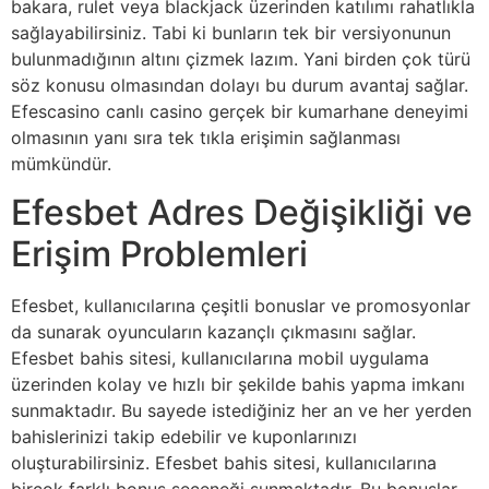
bakara, rulet veya blackjack üzerinden katılımı rahatlıkla
sağlayabilirsiniz. Tabi ki bunların tek bir versiyonunun
bulunmadığının altını çizmek lazım. Yani birden çok türü
söz konusu olmasından dolayı bu durum avantaj sağlar.
Efescasino canlı casino gerçek bir kumarhane deneyimi
olmasının yanı sıra tek tıkla erişimin sağlanması
mümkündür.
Efesbet Adres Değişikliği ve
Erişim Problemleri
Efesbet, kullanıcılarına çeşitli bonuslar ve promosyonlar
da sunarak oyuncuların kazançlı çıkmasını sağlar.
Efesbet bahis sitesi, kullanıcılarına mobil uygulama
üzerinden kolay ve hızlı bir şekilde bahis yapma imkanı
sunmaktadır. Bu sayede istediğiniz her an ve her yerden
bahislerinizi takip edebilir ve kuponlarınızı
oluşturabilirsiniz. Efesbet bahis sitesi, kullanıcılarına