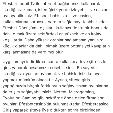
Efesbet mobil Tv ile internet bağlantınızı kullanarak
istediğiniz zaman, istediğiniz yerde izleyebilir ve casino
oynayabilirsiniz. Efesbet bahis sitesi ve casino,
kullanıcılarına sorunsuz yardım sağlamayı taahhüt eder.
Efesbet Dönüşüm koşulları, kullanıcı dostu bir bonus da
dahil olmak üzere sektördeki en yüksek ve en kolay
koşullardır. Daha yüksek oranlar sağlamanın yanı sıra,
küçük olanlar da dahil olmak üzere potansiyel kayıpların
karşılanmasına da yardımcı olur.
Uygulamayı indirdikten sonra kullanıcı adı ve şifrenizle
giriş yaparak hesabınıza erişebilirsiniz. Bu sayede
istediğiniz oyunları oynamak ve bahislerinizi kolayca
yapmak mümkün olacaktır. Ayrıca, siteye giriş
yaptığınızda birçok farklı oyun sağlayıcısının oyunlarına
da erişim sağlayabilirsiniz. Netent, Microgaming,
Evolution Gaming gibi sektörde önde gelen firmaların
oyunları Efesbetcasino’da bulunmaktadır. Efesbetcasino
Giriş yaparak siteye üye olduktan sonra birbirinden