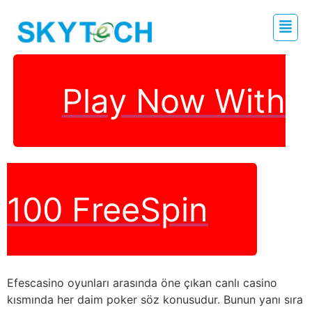
Play Now With
100 FreeSpin
Efescasino oyunları arasında öne çıkan canlı casino
kısmında her daim poker söz konusudur. Bunun yanı sıra