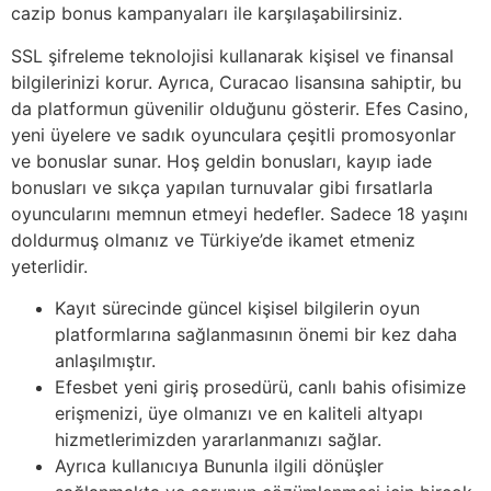
cazip bonus kampanyaları ile karşılaşabilirsiniz.
SSL şifreleme teknolojisi kullanarak kişisel ve finansal
bilgilerinizi korur. Ayrıca, Curacao lisansına sahiptir, bu
da platformun güvenilir olduğunu gösterir. Efes Casino,
yeni üyelere ve sadık oyunculara çeşitli promosyonlar
ve bonuslar sunar. Hoş geldin bonusları, kayıp iade
bonusları ve sıkça yapılan turnuvalar gibi fırsatlarla
oyuncularını memnun etmeyi hedefler. Sadece 18 yaşını
doldurmuş olmanız ve Türkiye’de ikamet etmeniz
yeterlidir.
Kayıt sürecinde güncel kişisel bilgilerin oyun
platformlarına sağlanmasının önemi bir kez daha
anlaşılmıştır.
Efesbet yeni giriş prosedürü, canlı bahis ofisimize
erişmenizi, üye olmanızı ve en kaliteli altyapı
hizmetlerimizden yararlanmanızı sağlar.
Ayrıca kullanıcıya Bununla ilgili dönüşler