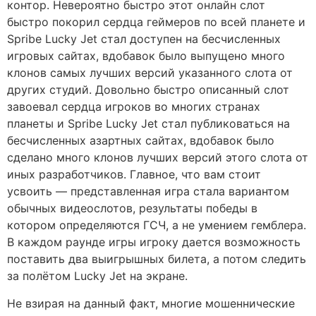
контор. Невероятно быстро этот онлайн слот
быстро покорил сердца геймеров по всей планете и
Spribe Lucky Jet стал доступен на бесчисленных
игровых сайтах, вдобавок было выпущено много
клонов самых лучших версий указанного слота от
других студий. Довольно быстро описанный слот
завоевал сердца игроков во многих странах
планеты и Spribe Lucky Jet стал публиковаться на
бесчисленных азартных сайтах, вдобавок было
сделано много клонов лучших версий этого слота от
иных разработчиков. Главное, что вам стоит
усвоить — представленная игра стала вариантом
обычных видеослотов, результаты победы в
котором определяются ГСЧ, а не умением гемблера.
В каждом раунде игры игроку дается возможность
поставить два выигрышных билета, а потом следить
за полётом Lucky Jet на экране.
Не взирая на данный факт, многие мошеннические