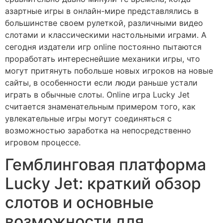
азартные игры в онлайн-мире представлялись в
большинстве своем рулеткой, различными видео
слотами и классическими настольными играми. А
сегодня издатели игр online постоянно пытаются
проработать интереснейшие механики игры, что
могут притянуть побольше новых игроков на новые
сайты, в особенности если люди раньше устали
играть в обычные слоты. Online игра Lucky Jet
считается знаменательным примером того, как
увлекательные игры могут соединяться с
возможностью заработка на непосредственно
игровом процессе.
Гемблинговая платформа
Lucky Jet: краткий обзор
слотов и основные
возможности для