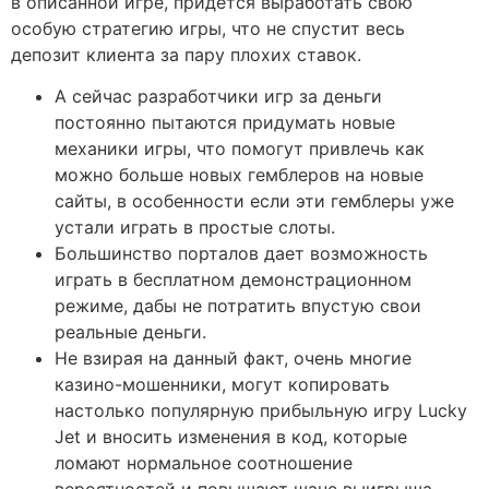
в описанной игре, придется выработать свою
особую стратегию игры, что не спустит весь
депозит клиента за пару плохих ставок.
А сейчас разработчики игр за деньги
постоянно пытаются придумать новые
механики игры, что помогут привлечь как
можно больше новых гемблеров на новые
сайты, в особенности если эти гемблеры уже
устали играть в простые слоты.
Большинство порталов дает возможность
играть в бесплатном демонстрационном
режиме, дабы не потратить впустую свои
реальные деньги.
Не взирая на данный факт, очень многие
казино-мошенники, могут копировать
настолько популярную прибыльную игру Lucky
Jet и вносить изменения в код, которые
ломают нормальное соотношение