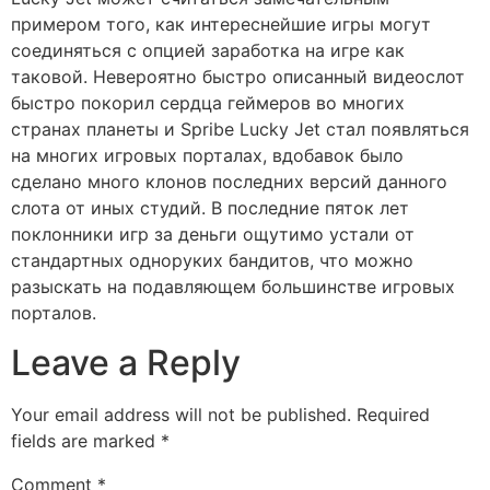
примером того, как интереснейшие игры могут
соединяться с опцией заработка на игре как
таковой. Невероятно быстро описанный видеослот
быстро покорил сердца геймеров во многих
странах планеты и Spribe Lucky Jet стал появляться
на многих игровых порталах, вдобавок было
сделано много клонов последних версий данного
слота от иных студий. В последние пяток лет
поклонники игр за деньги ощутимо устали от
стандартных одноруких бандитов, что можно
разыскать на подавляющем большинстве игровых
порталов.
Leave a Reply
Your email address will not be published.
Required
fields are marked
*
Comment
*