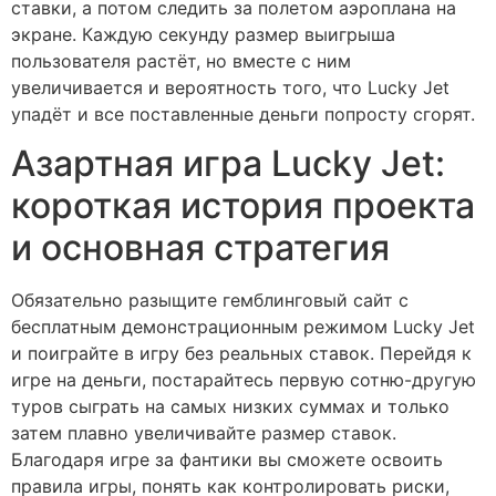
ставки, а потом следить за полетом аэроплана на
экране. Каждую секунду размер выигрыша
пользователя растёт, но вместе с ним
увеличивается и вероятность того, что Lucky Jet
упадёт и все поставленные деньги попросту сгорят.
Азартная игра Lucky Jet:
короткая история проекта
и основная стратегия
Обязательно разыщите гемблинговый сайт с
бесплатным демонстрационным режимом Lucky Jet
и поиграйте в игру без реальных ставок. Перейдя к
игре на деньги, постарайтесь первую сотню-другую
туров сыграть на самых низких суммах и только
затем плавно увеличивайте размер ставок.
Благодаря игре за фантики вы сможете освоить
правила игры, понять как контролировать риски,