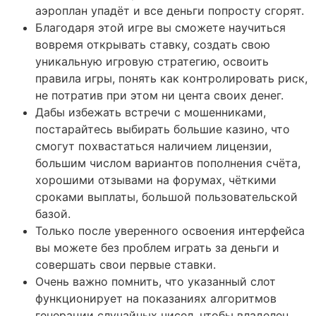
аэроплан упадёт и все деньги попросту сгорят.
Благодаря этой игре вы сможете научиться
вовремя открывать ставку, создать свою
уникальную игровую стратегию, освоить
правила игры, понять как контролировать риск,
не потратив при этом ни цента своих денег.
Дабы избежать встречи с мошенниками,
постарайтесь выбирать большие казино, что
смогут похвастаться наличием лицензии,
большим числом вариантов пополнения счёта,
хорошими отзывами на форумах, чёткими
сроками выплаты, большой пользовательской
базой.
Только после уверенного освоения интерфейса
вы можете без проблем играть за деньги и
совершать свои первые ставки.
Очень важно помнить, что указанный слот
функционирует на показаниях алгоритмов
генерации случайных чисел, чтобы владелец