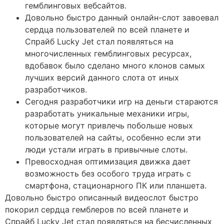
гемблинговых вебсайтов.
Довольно быстро данный онлайн-слот завоевал
сердца пользователей по всей планете и
Спрайб Lucky Jet стал появляться на
многочисленных гемблинговых ресурсах,
вдобавок было сделано много клонов самых
лучших версий данного слота от иных
разработчиков.
Сегодня разработчики игр на деньги стараются
разработать уникальные механики игры,
которые могут привлечь побольше новых
пользователей на сайты, особенно если эти
люди устали играть в привычные слоты.
Превосходная оптимизация движка дает
возможность без особого труда играть с
смартфона, стационарного ПК или планшета.
Довольно быстро описанный видеослот быстро
покорил сердца гемблеров по всей планете и
Спрайб Lucky Jet стал появляться на бесчисленных