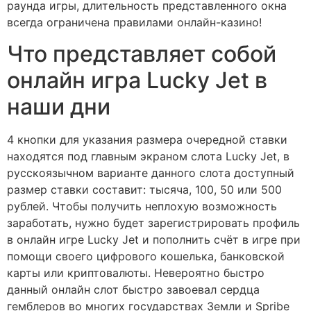
раунда игры, длительность представленного окна
всегда ограничена правилами онлайн-казино!
Что представляет собой
онлайн игра Lucky Jet в
наши дни
4 кнопки для указания размера очередной ставки
находятся под главным экраном слота Lucky Jet, в
русскоязычном варианте данного слота доступный
размер ставки составит: тысяча, 100, 50 или 500
рублей. Чтобы получить неплохую возможность
заработать, нужно будет зарегистрировать профиль
в онлайн игре Lucky Jet и пополнить счёт в игре при
помощи своего цифрового кошелька, банковской
карты или криптовалюты. Невероятно быстро
данный онлайн слот быстро завоевал сердца
гемблеров во многих государствах Земли и Spribe