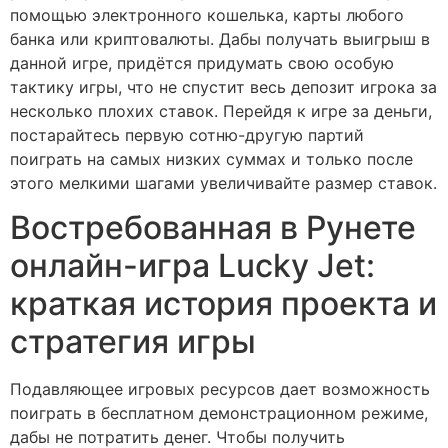
помощью электронного кошелька, карты любого
банка или криптовалюты. Дабы получать выигрыш в
данной игре, придётся придумать свою особую
тактику игры, что не спустит весь депозит игрока за
несколько плохих ставок. Перейдя к игре за деньги,
постарайтесь первую сотню-другую партий
поиграть на самых низких суммах и только после
этого мелкими шагами увеличивайте размер ставок.
Востребованная в Рунете
онлайн-игра Lucky Jet:
краткая история проекта и
стратегия игры
Подавляющее игровых ресурсов дает возможность
поиграть в бесплатном демонстрационном режиме,
дабы не потратить денег. Чтобы получить