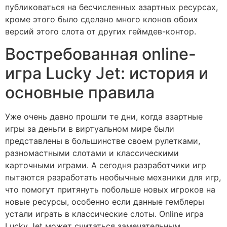
публиковаться на бесчисленных азартных ресурсах,
кроме этого было сделано много клонов обоих
версий этого слота от других геймдев-контор.
Востребованная online-
игра Lucky Jet: история и
основные правила
Уже очень давно прошли те дни, когда азартные
игры за деньги в виртуальном мире были
представлены в большинстве своем рулетками,
разномастными слотами и классическими
карточными играми. А сегодня разработчики игр
пытаются разработать необычные механики для игр,
что помогут притянуть побольше новых игроков на
новые ресурсы, особенно если данные гемблеры
устали играть в классические слоты. Online игра
Lucky Jet может считаться замечательным