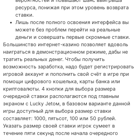
вероятностей и повышают шанс выигрыша
ресурса, понижая при этом уровень возврата
ставки.
Лишь после полного освоения интерфейса вы
можете без проблем перейти на реальные
деньги и совершать первые скромные ставки.
Большинство интернет-казино позволяет вдоволь
наиграться в демонстрационном режиме, дабы не
тратить реальных денег. Чтобы получить
возможность заработка, надо будет регистрировать
игровой аккаунт и пополнить свой счёт в игре при
помощи цифрового кошелька, карты банка или
криптовалюты. 4 кнопки для выбора размера
очередной ставки располагаются под главным
экраном с Lucky Jetом, в базовом варианте данной
игры доступный для выбора размер ставки
составляет: 1000, пятьсот, 100 или 50 рублей.
Указать размер своей ставки игрок сумеет в
течение пяти секунд после начала очередного