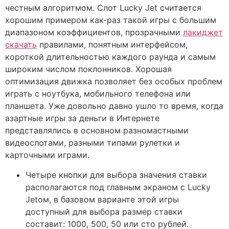
честным алгоритмом. Слот Lucky Jet считается
хорошим примером как-раз такой игры с большим
диапазоном коэффициентов, прозрачными
лакиджет
скачать
правилами, понятным интерфейсом,
короткой длительностью каждого раунда и самым
широким числом поклонников. Хорошая
оптимизация движка позволяет без особых проблем
играть с ноутбука, мобильного телефона или
планшета. Уже довольно давно ушло то время, когда
азартные игры за деньги в Интернете
представлялись в основном разномастными
видеослотами, разными типами рулетки и
карточными играми.
Четыре кнопки для выбора значения ставки
располагаются под главным экраном с Lucky
Jetом, в базовом варианте этой игры
доступный для выбора размер ставки
составит: 1000, 500, 50 или сто рублей.