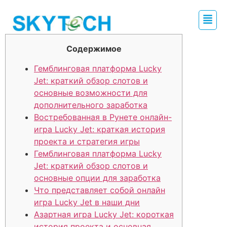
Содержимое
Гемблинговая платформа Lucky
Jet: краткий обзор слотов и
основные возможности для
дополнительного заработка
Востребованная в Рунете онлайн-
игра Lucky Jet: краткая история
проекта и стратегия игры
Гемблинговая платформа Lucky
Jet: краткий обзор слотов и
основные опции для заработка
Что представляет собой онлайн
игра Lucky Jet в наши дни
Азартная игра Lucky Jet: короткая
история проекта и основная