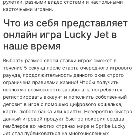
рулетки, разными видео слотами и настольными
карточными играми.
Что из себя представляет
онлайн игра Lucky Jet в
наше время
Выбрать размер своей ставки игрок сможет в
течение 5 секунд после старта очередного игрового
раунда, продолжительность данного окна строго
ограничена правилами казино! Чтобы получить
неплохую возможность заработать, потребуется
регистрировать аккаунт и пополнить собственный
депозит в игре с помощью цифрового кошелька,
карты любого банка или крипты. Невероятно быстро
данный игровой продукт быстро покорил сердца
гемблеров во многих странах мира и Spribe Lucky
Jet стал публиковаться на многочисленных