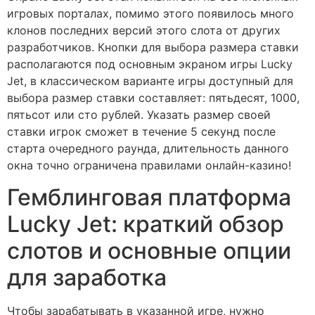
игровых порталах, помимо этого появилось много
клонов последних версий этого слота от других
разработчиков. Кнопки для выбора размера ставки
располагаются под основным экраном игры Lucky
Jet, в классическом варианте игры доступный для
выбора размер ставки составляет: пятьдесят, 1000,
пятьсот или сто рублей. Указать размер своей
ставки игрок сможет в течение 5 секунд после
старта очередного раунда, длительность данного
окна точно ограничена правилами онлайн-казино!
Гемблинговая платформа
Lucky Jet: краткий обзор
слотов и основные опции
для заработка
Чтобы зарабатывать в указанной игре, нужно