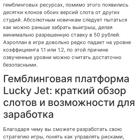
гемблинговых ресурсах, помимо этого появились
десятки клонов обоих версий слота от других
студий. Абсолютным новичкам следует пытаться
как можно раньше забрать выигрыш, делая
минимально разрешенную ставку в 50 рублей.
Аэроплан в игре довольно редко падает на уровне
коэффициента 1.1 или 1.2, по этой причине
озвученные уровни можно считать достаточно
безопасными.
Гемблинговая платформа
Lucky Jet: краткий обзор
слотов и возможности для
заработка
Благодаря чему вы сможете разработать свою
стратегию игры, понять как управлять рисками,