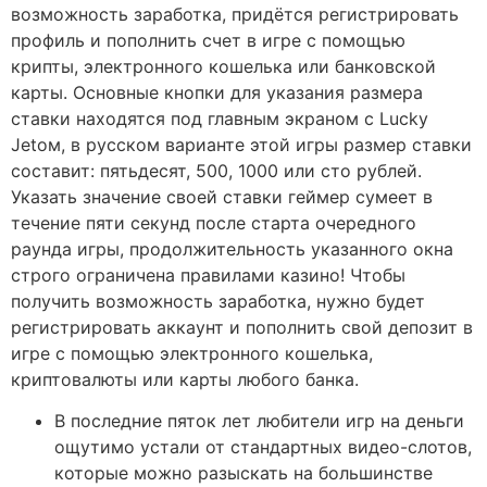
возможность заработка, придётся регистрировать
профиль и пополнить счет в игре с помощью
крипты, электронного кошелька или банковской
карты. Основные кнопки для указания размера
ставки находятся под главным экраном с Lucky
Jetом, в русском варианте этой игры размер ставки
составит: пятьдесят, 500, 1000 или сто рублей.
Указать значение своей ставки геймер сумеет в
течение пяти секунд после старта очередного
раунда игры, продолжительность указанного окна
строго ограничена правилами казино! Чтобы
получить возможность заработка, нужно будет
регистрировать аккаунт и пополнить свой депозит в
игре с помощью электронного кошелька,
криптовалюты или карты любого банка.
В последние пяток лет любители игр на деньги
ощутимо устали от стандартных видео-слотов,
которые можно разыскать на большинстве