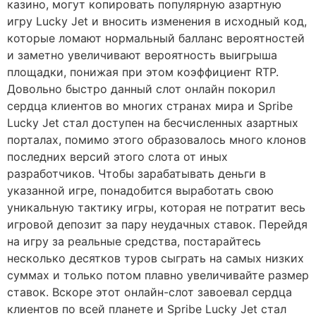
казино, могут копировать популярную азартную
игру Lucky Jet и вносить изменения в исходный код,
которые ломают нормальный балланс вероятностей
и заметно увеличивают вероятность выигрыша
площадки, понижая при этом коэффициент RTP.
Довольно быстро данный слот онлайн покорил
сердца клиентов во многих странах мира и Spribe
Lucky Jet стал доступен на бесчисленных азартных
порталах, помимо этого образовалось много клонов
последних версий этого слота от иных
разработчиков. Чтобы зарабатывать деньги в
указанной игре, понадобится выработать свою
уникальную тактику игры, которая не потратит весь
игровой депозит за пару неудачных ставок. Перейдя
на игру за реальные средства, постарайтесь
несколько десятков туров сыграть на самых низких
суммах и только потом плавно увеличивайте размер
ставок. Вскоре этот онлайн-слот завоевал сердца
клиентов по всей планете и Spribe Lucky Jet стал