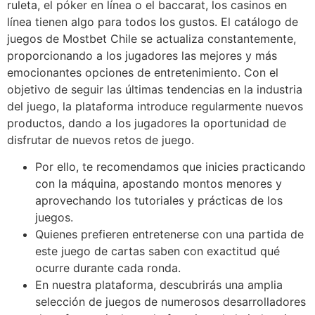
ruleta, el póker en línea o el baccarat, los casinos en
línea tienen algo para todos los gustos. El catálogo de
juegos de Mostbet Chile se actualiza constantemente,
proporcionando a los jugadores las mejores y más
emocionantes opciones de entretenimiento. Con el
objetivo de seguir las últimas tendencias en la industria
del juego, la plataforma introduce regularmente nuevos
productos, dando a los jugadores la oportunidad de
disfrutar de nuevos retos de juego.
Por ello, te recomendamos que inicies practicando
con la máquina, apostando montos menores y
aprovechando los tutoriales y prácticas de los
juegos.
Quienes prefieren entretenerse con una partida de
este juego de cartas saben con exactitud qué
ocurre durante cada ronda.
En nuestra plataforma, descubrirás una amplia
selección de juegos de numerosos desarrolladores