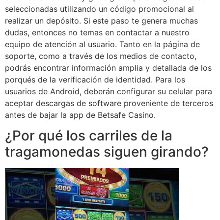
seleccionadas utilizando un código promocional al
realizar un depósito. Si este paso te genera muchas
dudas, entonces no temas en contactar a nuestro
equipo de atención al usuario. Tanto en la página de
soporte, como a través de los medios de contacto,
podrás encontrar información amplia y detallada de los
porqués de la verificación de identidad. Para los
usuarios de Android, deberán configurar su celular para
aceptar descargas de software proveniente de terceros
antes de bajar la app de Betsafe Casino.
¿Por qué los carriles de la
tragamonedas siguen girando?