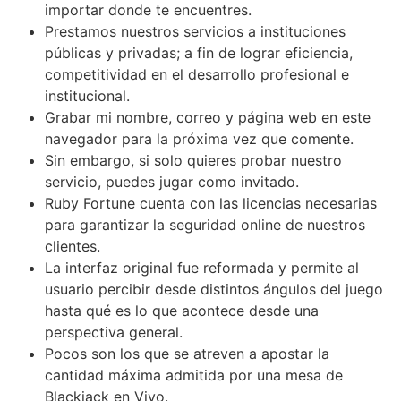
importar donde te encuentres.
Prestamos nuestros servicios a instituciones
públicas y privadas; a fin de lograr eficiencia,
competitividad en el desarrollo profesional e
institucional.
Grabar mi nombre, correo y página web en este
navegador para la próxima vez que comente.
Sin embargo, si solo quieres probar nuestro
servicio, puedes jugar como invitado.
Ruby Fortune cuenta con las licencias necesarias
para garantizar la seguridad online de nuestros
clientes.
La interfaz original fue reformada y permite al
usuario percibir desde distintos ángulos del juego
hasta qué es lo que acontece desde una
perspectiva general.
Pocos son los que se atreven a apostar la
cantidad máxima admitida por una mesa de
Blackjack en Vivo.