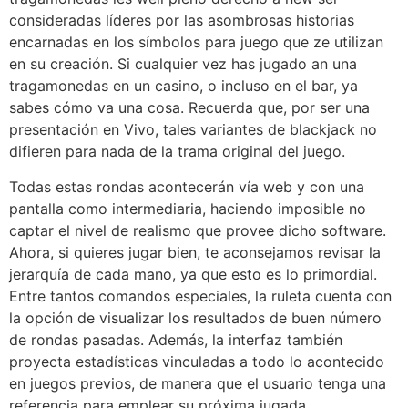
consideradas líderes por las asombrosas historias
encarnadas en los símbolos para juego que ze utilizan
en su creación. Si cualquier vez has jugado an una
tragamonedas en un casino, o incluso en el bar, ya
sabes cómo va una cosa. Recuerda que, por ser una
presentación en Vivo, tales variantes de blackjack no
difieren para nada de la trama original del juego.
Todas estas rondas acontecerán vía web y con una
pantalla como intermediaria, haciendo imposible no
captar el nivel de realismo que provee dicho software.
Ahora, si quieres jugar bien, te aconsejamos revisar la
jerarquía de cada mano, ya que esto es lo primordial.
Entre tantos comandos especiales, la ruleta cuenta con
la opción de visualizar los resultados de buen número
de rondas pasadas. Además, la interfaz también
proyecta estadísticas vinculadas a todo lo acontecido
en juegos previos, de manera que el usuario tenga una
referencia para emplear su próxima jugada.