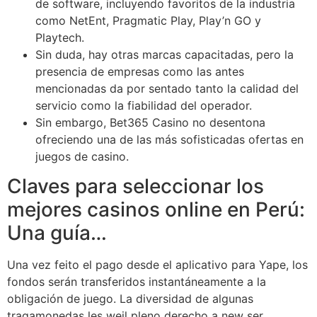
de software, incluyendo favoritos de la industria
como NetEnt, Pragmatic Play, Play’n GO y
Playtech.
Sin duda, hay otras marcas capacitadas, pero la
presencia de empresas como las antes
mencionadas da por sentado tanto la calidad del
servicio como la fiabilidad del operador.
Sin embargo, Bet365 Casino no desentona
ofreciendo una de las más sofisticadas ofertas en
juegos de casino.
Claves para seleccionar los
mejores casinos online en Perú:
Una guía…
Una vez feito el pago desde el aplicativo para Yape, los
fondos serán transferidos instantáneamente a la
obligación de juego. La diversidad de algunas
tragamonedas les weil pleno derecho a new ser