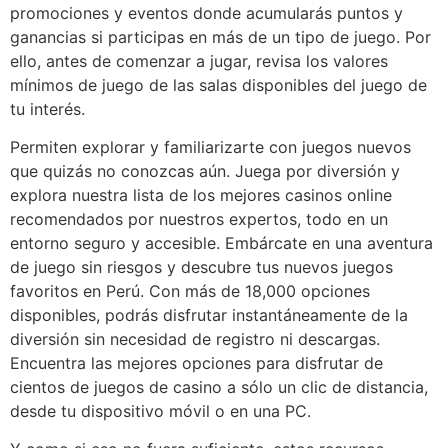
promociones y eventos donde acumularás puntos y
ganancias si participas en más de un tipo de juego. Por
ello, antes de comenzar a jugar, revisa los valores
mínimos de juego de las salas disponibles del juego de
tu interés.
Permiten explorar y familiarizarte con juegos nuevos
que quizás no conozcas aún. Juega por diversión y
explora nuestra lista de los mejores casinos online
recomendados por nuestros expertos, todo en un
entorno seguro y accesible. Embárcate en una aventura
de juego sin riesgos y descubre tus nuevos juegos
favoritos en Perú. Con más de 18,000 opciones
disponibles, podrás disfrutar instantáneamente de la
diversión sin necesidad de registro ni descargas.
Encuentra las mejores opciones para disfrutar de
cientos de juegos de casino a sólo un clic de distancia,
desde tu dispositivo móvil o en una PC.