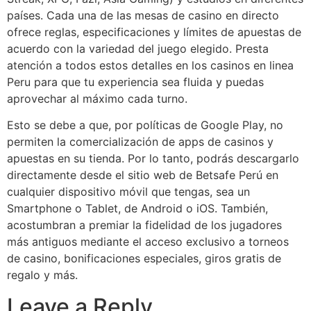
países. Cada una de las mesas de casino en directo
ofrece reglas, especificaciones y límites de apuestas de
acuerdo con la variedad del juego elegido. Presta
atención a todos estos detalles en los casinos en linea
Peru para que tu experiencia sea fluida y puedas
aprovechar al máximo cada turno.
Esto se debe a que, por políticas de Google Play, no
permiten la comercialización de apps de casinos y
apuestas en su tienda. Por lo tanto, podrás descargarlo
directamente desde el sitio web de Betsafe Perú en
cualquier dispositivo móvil que tengas, sea un
Smartphone o Tablet, de Android o iOS. También,
acostumbran a premiar la fidelidad de los jugadores
más antiguos mediante el acceso exclusivo a torneos
de casino, bonificaciones especiales, giros gratis de
regalo y más.
Leave a Reply