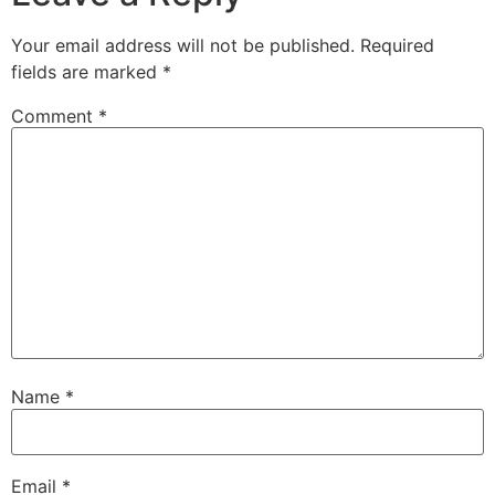
Your email address will not be published.
Required
fields are marked
*
Comment
*
Name
*
Email
*