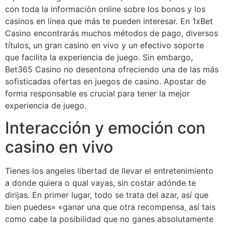
con toda la información online sobre los bonos y los
casinos en línea que más te pueden interesar. En 1xBet
Casino encontrarás muchos métodos de pago, diversos
títulos, un gran casino en vivo y un efectivo soporte
que facilita la experiencia de juego. Sin embargo,
Bet365 Casino no desentona ofreciendo una de las más
sofisticadas ofertas en juegos de casino. Apostar de
forma responsable es crucial para tener la mejor
experiencia de juego.
Interacción y emoción con
casino en vivo
Tienes los angeles libertad de llevar el entretenimiento
a donde quiera o qual vayas, sin costar adónde te
dirijas. En primer lugar, todo se trata del azar, así que
bien puedes» «ganar una que otra recompensa, así tais
como cabe la posibilidad que no ganes absolutamente