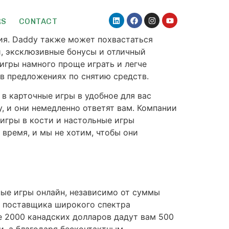
RS
CONTACT
ия. Daddy также может похвастаться
, эксклюзивные бонусы и отличный
 игры намного проще играть и легче
в предложениях по снятию средств.
 в карточные игры в удобное для вас
, и они немедленно ответят вам. Компании
 игры в кости и настольные игры
время, и мы не хотим, чтобы они
ные игры онлайн, независимо от суммы
о поставщика широкого спектра
е 2000 канадских долларов дадут вам 500
и, а благодаря бесконтактным