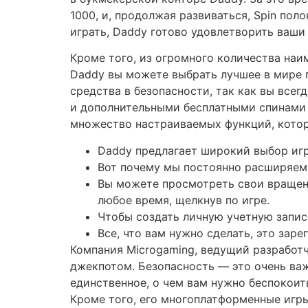
1000, и, продолжая развиваться, Spin по
играть, Daddy готово удовлетворить ваши 
Кроме того, из огромного количества наи
Daddy вы можете выбрать лучшее в мире п
средства в безопасности, так как вы всег
и дополнительными бесплатными спинами у
множество настраиваемых функций, которы
Daddy предлагает широкий выбор игр
Вот почему мы постоянно расширяем 
Вы можете просмотреть свои вращени
любое время, щелкнув по игре.
Чтобы создать личную учетную запис
Все, что вам нужно сделать, это заре
Компания Microgaming, ведущий разработч
джекпотом. Безопасность — это очень важ
единственное, о чем вам нужно беспокоит
Кроме того, его многоплатформенные игр