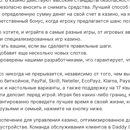
 безопасно вносить и снимать средства. Лучший способ
 определенную сумму денег на свой счет в казино, на 
етственный бонус, когда игроку предлагается шанс по
о хотите, и играйте в самые разные игры, от игровых а
 и специализированных игр казино.
ать вашим, если вы сделаете правильные шаги.
обавит еще несколько новых слотов.
проверены нашими разработчиками, что гарантирует, ч
сс никогда не прерывается, независимо от того, чем вы
ткойнов, PayPal, Skrill, Neteller, EcoPayz, Klarna, Pay
ак и настольные варианты, а также поддержку на 17 я
ти депозит перед игрой. Играя без каких-либо границ, 
нтированно проведете лучшее время в своей жизни, ко
друзьями и семьей, нажмите на кнопку ниже.
еспечение для управления казино, оптимизированное дл
устройстве. Команда обслуживания клиентов в Daddy 