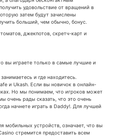
 получить удовольствие от вращений в
которую затем будут зачислены
лучить больший, чем обычно, бонус.
втоматов, джекпотов, скретч-карт и
то вы играете только в самые лучшие и
 занимаетесь и где находитесь.
safe и Ukash. Если вы новичок в онлайн-
зыках. Но мы понимаем, что игроков может
мы очень рады сказать, что это очень
гда начнете играть в Daddy!. Для лучшей
я мобильных устройств, означает, что вы
Casino стремится предоставить всем