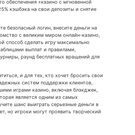
го обеспечения «казино с мгновенной
25% кэшбэка на свои депозиты и снятие
е безопасный логин, внесите деньги на
акомство с великим миром онлайн-казино,
ой способ сделать игру максимально
 таблицами выплат и правилами,
турниры, раунд бесплатных вращений для
иться, и для тех, кто хочет бросить свои
 надежных систем поддержки клиентов,
шими играми казино, включая блэкджек,
оторая является одним из самых
учите шанс выиграть серьезные деньги в
ет, но игроки могут проявить творческий