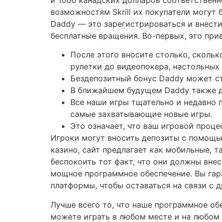
возможностям Skrill их покупатели могут
Daddy — это зарегистрироваться и внести
бесплатные вращения. Во-первых, это прив
После этого вносите столько, скольк
рулетки до видеопокера, настольных
Бездепозитный бонус Daddy может ст
В ближайшем будущем Daddy также д
Все наши игры тщательно и недавно 
самые захватывающие новые игры.
Это означает, что ваш игровой проце
Игроки могут вносить депозиты с помощью би
казино, сайт предлагает как мобильные, т
беспокоить тот факт, что они должны внес
мощное программное обеспечение. Вы гара
платформы, чтобы оставаться на связи с 
Лучше всего то, что наше программное об
можете играть в любом месте и на любом 