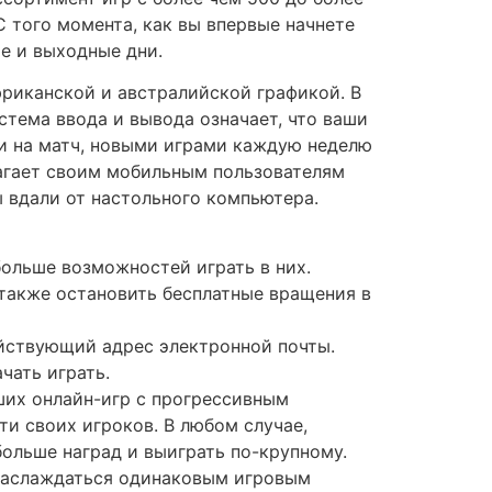
С того момента, как вы впервые начнете
ие и выходные дни.
фриканской и австралийской графикой. В
тема ввода и вывода означает, что ваши
ами на матч, новыми играми каждую неделю
лагает своим мобильным пользователям
 вдали от настольного компьютера.
ольше возможностей играть в них.
 также остановить бесплатные вращения в
ействующий адрес электронной почты.
чать играть.
ших онлайн-игр с прогрессивным
ти своих игроков. В любом случае,
больше наград и выиграть по-крупному.
 наслаждаться одинаковым игровым