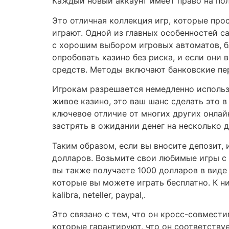
Каждый новый аккаунт имеет право на пол
Это отличная коллекция игр, которые прос
играют. Одной из главных особенностей с
с хорошим выбором игровых автоматов, бл
опробовать казино без риска, и если они 
средств. Методы включают банковские пе
Игрокам разрешается немедленно использо
живое казино, это ваш шанс сделать это 
ключевое отличие от многих других онлай
застрять в ожидании денег на несколько д
Таким образом, если вы вносите депозит, 
долларов. Возьмите свои любимые игры с
вы также получаете 1000 долларов в виде
которые вы можете играть бесплатно. К ни
kalibra, neteller, paypal,.
Это связано с тем, что он кросс-совмест
которые гарантируют, что он соответству