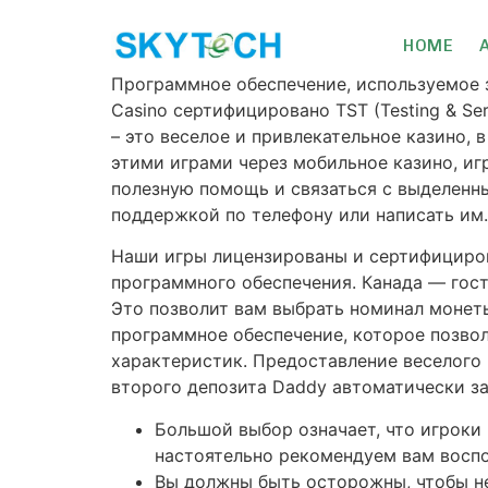
HOME
Программное обеспечение, используемое з
Casino сертифицировано TST (Testing & S
– это веселое и привлекательное казино,
этими играми через мобильное казино, и
полезную помощь и связаться с выделенны
поддержкой по телефону или написать им.
Наши игры лицензированы и сертифициро
программного обеспечения. Канада — гос
Это позволит вам выбрать номинал монет
программное обеспечение, которое позво
характеристик. Предоставление веселого 
второго депозита Daddy автоматически за
Большой выбор означает, что игроки
настоятельно рекомендуем вам воспо
Вы должны быть осторожны, чтобы н