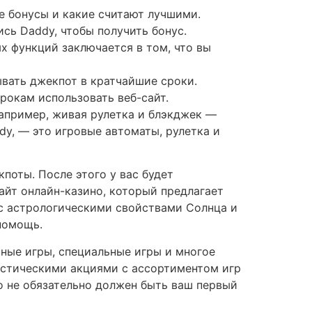
е бонусы и какие считают лучшими.
ись Daddy, чтобы получить бонус.
х функций заключается в том, что вы
ывать джекпот в кратчайшие сроки.
грокам использовать веб-сайт.
Например, живая рулетка и блэкджек —
dy, — это игровые автоматы, рулетка и
оты. После этого у вас будет
сайт онлайн-казино, который предлагает
 с астрологическими свойствами Солнца и
помощь.
чные игры, специальные игры и многое
тастическими акциями с ассортиментом игр
о не обязательно должен быть ваш первый