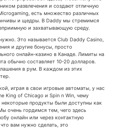
чником развлечения и создают отличную
 Microgaming, есть множество различных
анчивы и щедры. В Daddy мы стремимся
степриимную и захватывающую среду.
нужно. Это называется Club Daddy Casino,
ения и другие бонусы, просто
ьного онлайн-казино в Канаде. Лимиты на
та обычно составляет 10-20 долларов.
глашения в рум. В каждом из этих
тер.
ой, играя в свои игровые автоматы, у нас
e King of Chicago и Spin n Win, чему
ла некоторые продукты были доступны как
Мы очень гордимся тем, чего здесь
лобу онлайн или через контактную
что вам нужно сделать, это