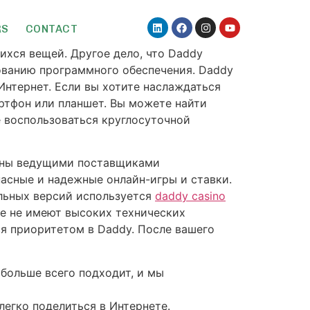
RS
CONTACT
ихся вещей. Другое дело, что Daddy
рованию программного обеспечения. Daddy
Интернет. Если вы хотите наслаждаться
ртфон или планшет. Вы можете найти
е воспользоваться круглосуточной
таны ведущими поставщиками
асные и надежные онлайн-игры и ставки.
ольных версий используется
daddy casino
е не имеют высоких технических
ся приоритетом в Daddy. После вашего
 больше всего подходит, и мы
егко поделиться в Интернете.