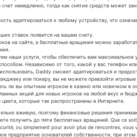
счет немедленно, тогда как снятие средств может заня
сть адаптироваться к любому устройству, что означае
аших ставок появится на вашем счету.
ков на сайте, а бесплатные вращения можно заработать
ния.
ем наши услуги, чтобы обеспечить вам максимальное у
пособом. Независимо от того, какой у вас телефон и
использовать, Daddy сможет адаптироваться и предос
лэкджеку или покеру, вы не можете превзойти игровые
тесь ли вы опытным игроком в казино или новичком в о
ламных акций для новых игроков на любой вкус и бюдж
е цвета, которые так распространены в Интернете.
ельно вживую, поэтому финансовые решения принимаю
те получить до пяти бесплатных вращений. Que ce soit p
urité, ou simplement pour avoir plus de rencontres, vous 
ое предприятие основателей собственности, при этом