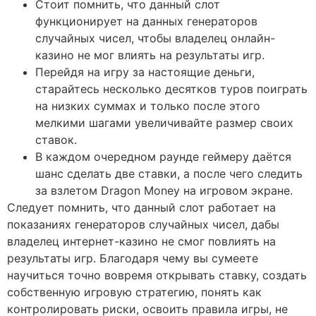
Стоит помнить, что данный слот
функционирует на данных генераторов
случайных чисел, чтобы владелец онлайн-
казино не мог влиять на результаты игр.
Перейдя на игру за настоящие деньги,
старайтесь несколько десятков туров поиграть
на низких суммах и только после этого
мелкими шагами увеличивайте размер своих
ставок.
В каждом очередном раунде геймеру даётся
шанс сделать две ставки, а после чего следить
за взлетом Dragon Money на игровом экране.
Следует помнить, что данный слот работает на
показаниях генераторов случайных чисел, дабы
владелец интернет-казино не смог повлиять на
результаты игр. Благодаря чему вы сумеете
научиться точно вовремя открывать ставку, создать
собственную игровую стратегию, понять как
контролировать риски, освоить правила игры, не