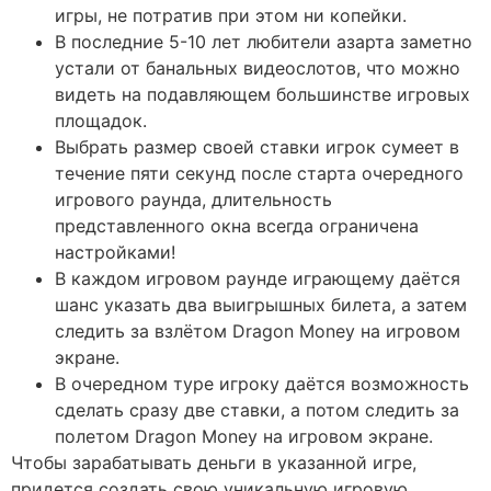
игры, не потратив при этом ни копейки.
В последние 5-10 лет любители азарта заметно
устали от банальных видеослотов, что можно
видеть на подавляющем большинстве игровых
площадок.
Выбрать размер своей ставки игрок сумеет в
течение пяти секунд после старта очередного
игрового раунда, длительность
представленного окна всегда ограничена
настройками!
В каждом игровом раунде играющему даётся
шанс указать два выигрышных билета, а затем
следить за взлётом Dragon Money на игровом
экране.
В очередном туре игроку даётся возможность
сделать сразу две ставки, а потом следить за
полетом Dragon Money на игровом экране.
Чтобы зарабатывать деньги в указанной игре,
придется создать свою уникальную игровую