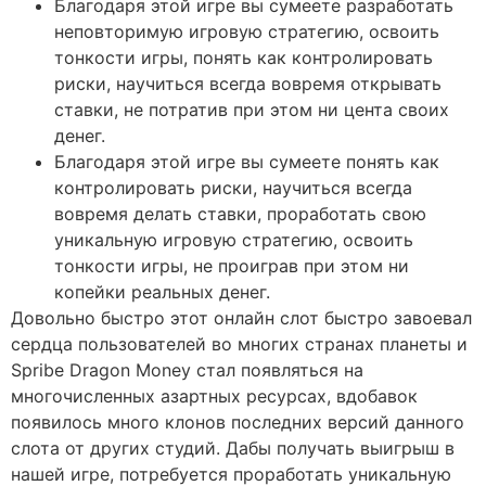
Благодаря этой игре вы сумеете разработать
неповторимую игровую стратегию, освоить
тонкости игры, понять как контролировать
риски, научиться всегда вовремя открывать
ставки, не потратив при этом ни цента своих
денег.
Благодаря этой игре вы сумеете понять как
контролировать риски, научиться всегда
вовремя делать ставки, проработать свою
уникальную игровую стратегию, освоить
тонкости игры, не проиграв при этом ни
копейки реальных денег.
Довольно быстро этот онлайн слот быстро завоевал
сердца пользователей во многих странах планеты и
Spribe Dragon Money стал появляться на
многочисленных азартных ресурсах, вдобавок
появилось много клонов последних версий данного
слота от других студий. Дабы получать выигрыш в
нашей игре, потребуется проработать уникальную