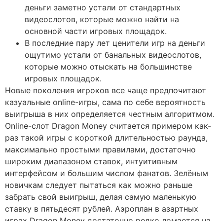
деньги заметно устали от стандартных
видеослотов, которые можно найти на
основной части игровых площадок.
В последние пару лет ценители игр на деньги
ощутимо устали от банальных видеослотов,
которые можно отыскать на большинстве
игровых площадок.
Новые поколения игроков все чаще предпочитают
казуальные online-игры, сама по себе вероятность
выигрыша в них определяется честным алгоритмом.
Online-слот Dragon Money считается примером как-
раз такой игры с короткой длительностью раунда,
максимально простыми правилами, достаточно
широким диапазоном ставок, интуитивным
интерфейсом и большим числом фанатов. Зелёным
новичкам следует пытаться как можно раньше
забрать свой выигрыш, делая самую маленькую
ставку в пятьдесят рублей. Аэроплан в азартных
играх Dragon Money достаточно редко ломается на