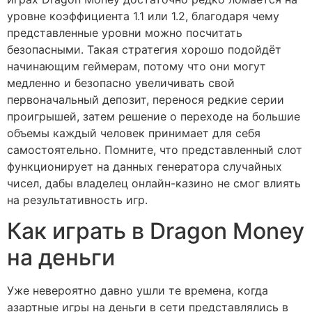
уровне коэффициента 1.1 или 1.2, благодаря чему
представленные уровни можно посчитать
безопасными. Такая стратегия хорошо подойдёт
начинающим геймерам, потому что они могут
медленно и безопасно увеличивать свой
первоначальный депозит, перенося редкие серии
проигрышей, затем решение о переходе на большие
объемы каждый человек принимает для себя
самостоятельно. Помните, что представленный слот
функционирует на данных генератора случайных
чисел, дабы владелец онлайн-казино не смог влиять
на результативность игр.
Как играть в Dragon Money
на деньги
Уже невероятно давно ушли те времена, когда
азартные игры на деньги в сети представлялись в