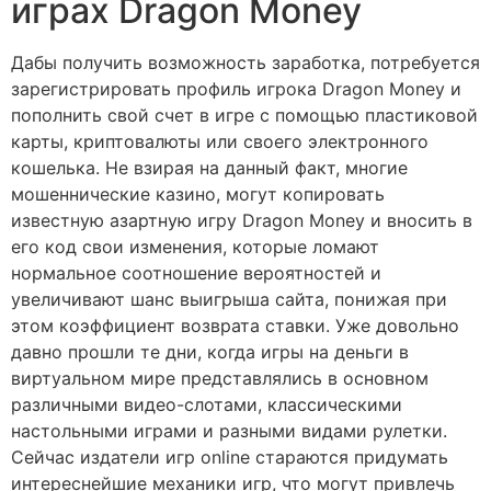
играх Dragon Money
Дабы получить возможность заработка, потребуется
зарегистрировать профиль игрока Dragon Money и
пополнить свой счет в игре с помощью пластиковой
карты, криптовалюты или своего электронного
кошелька. Не взирая на данный факт, многие
мошеннические казино, могут копировать
известную азартную игру Dragon Money и вносить в
его код свои изменения, которые ломают
нормальное соотношение вероятностей и
увеличивают шанс выигрыша сайта, понижая при
этом коэффициент возврата ставки. Уже довольно
давно прошли те дни, когда игры на деньги в
виртуальном мире представлялись в основном
различными видео-слотами, классическими
настольными играми и разными видами рулетки.
Сейчас издатели игр online стараются придумать
интереснейшие механики игр, что могут привлечь