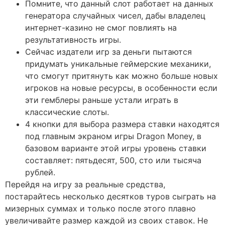
Помните, что данный слот работает на данных
генератора случайных чисел, дабы владелец
интернет-казино не смог повлиять на
результативность игры.
Сейчас издатели игр за деньги пытаются
придумать уникальные геймерские механики,
что смогут притянуть как можно больше новых
игроков на новые ресурсы, в особенности если
эти гемблеры раньше устали играть в
классические слоты.
4 кнопки для выбора размера ставки находятся
под главным экраном игры Dragon Money, в
базовом варианте этой игры уровень ставки
составляет: пятьдесят, 500, сто или тысяча
рублей.
Перейдя на игру за реальные средства,
постарайтесь несколько десятков туров сыграть на
мизерных суммах и только после этого плавно
увеличивайте размер каждой из своих ставок. Не