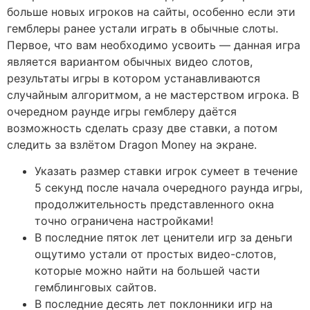
больше новых игроков на сайты, особенно если эти
гемблеры ранее устали играть в обычные слоты.
Первое, что вам необходимо усвоить — данная игра
является вариантом обычных видео слотов,
результаты игры в котором устанавливаются
случайным алгоритмом, а не мастерством игрока. В
очередном раунде игры гемблеру даётся
возможность сделать сразу две ставки, а потом
следить за взлётом Dragon Money на экране.
Указать размер ставки игрок сумеет в течение
5 секунд после начала очередного раунда игры,
продолжительность представленного окна
точно ограничена настройками!
В последние пяток лет ценители игр за деньги
ощутимо устали от простых видео-слотов,
которые можно найти на большей части
гемблинговых сайтов.
В последние десять лет поклонники игр на