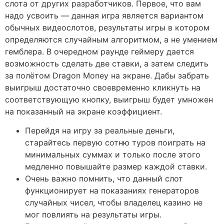
слота от других разработчиков. Первое, что вам
надо усвоить — данная игра является вариантом
обычных видеослотов, результаты игры в котором
определяются случайным алгоритмом, а не умением
гемблера. В очередном раунде геймеру дается
возможность сделать две ставки, а затем следить
за полётом Dragon Money на экране. Дабы забрать
выигрыш достаточно своевременно кликнуть на
соответствующую кнопку, выигрыш будет умножен
на показанный на экране коэффициент.
Перейдя на игру за реальные деньги,
старайтесь первую сотню туров поиграть на
минимальных суммах и только после этого
медленно повышайте размер каждой ставки.
Очень важно помнить, что данный слот
функционирует на показаниях генераторов
случайных чисел, чтобы владелец казино не
мог повлиять на результаты игры.