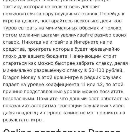
тактику, которая не сольет весь депозит
пользователя за пару неудачных ставок. Перейдя к
игре на деньги, постарайтесь несколько десятков
туров сыграть на минимальных объемах и только
потом мелкими шагами увеличивайте размер своих
ставок. Никогда не играйте в Интернете на те
средства, проиграть которые будет чрезвычайно
плохо для вашего бюджета! Начинающим стоит
стараться как можно быстрее забрать ставку, делая
минимально разрешенную ставку в 50-100 рублей.
Dragon Money в этой краш-игре в редких случаях
падает на уровне коэффициента 1.1 или 1.2, по этой
причине представленные уровни можно посчитать
безопасными. Помните, что данный слот работает на
показаниях алгоритма генерации случайных чисел,
дабы владелец интернет казино не мог повлиять на
результаты игры.