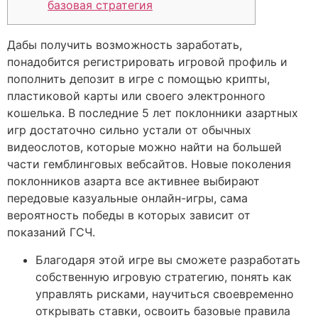
базовая стратегия
Дабы получить возможность заработать,
понадобится регистрировать игровой профиль и
пополнить депозит в игре с помощью крипты,
пластиковой карты или своего электронного
кошелька. В последние 5 лет поклонники азартных
игр достаточно сильно устали от обычных
видеослотов, которые можно найти на большей
части гемблинговых вебсайтов. Новые поколения
поклонников азарта все активнее выбирают
передовые казуальные онлайн-игры, сама
вероятность победы в которых зависит от
показаний ГСЧ.
Благодаря этой игре вы сможете разработать
собственную игровую стратегию, понять как
управлять рисками, научиться своевременно
открывать ставки, освоить базовые правила