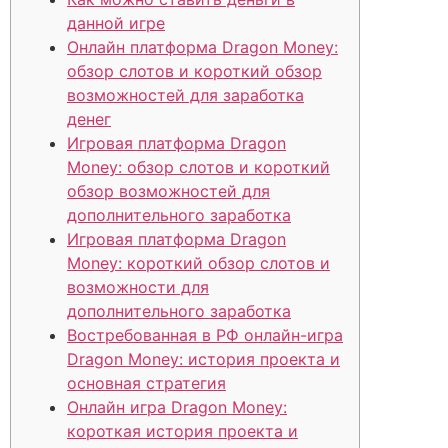
данной игре
Онлайн платформа Dragon Money:
обзор слотов и короткий обзор
возможностей для заработка
денег
Игровая платформа Dragon
Money: обзор слотов и короткий
обзор возможностей для
дополнительного заработка
Игровая платформа Dragon
Money: короткий обзор слотов и
возможности для
дополнительного заработка
Востребованная в РФ онлайн-игра
Dragon Money: история проекта и
основная стратегия
Онлайн игра Dragon Money:
короткая история проекта и