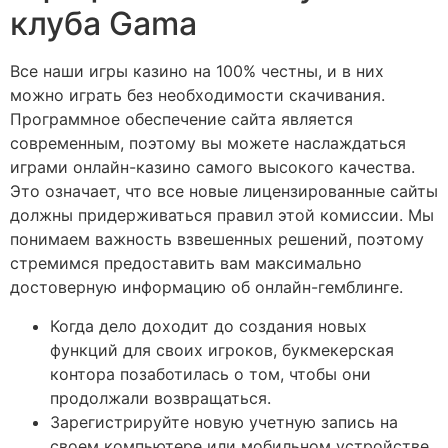
клуба Gama
Все наши игры казино на 100% честны, и в них
можно играть без необходимости скачивания.
Программное обеспечение сайта является
современным, поэтому вы можете наслаждаться
играми онлайн-казино самого высокого качества.
Это означает, что все новые лицензированные сайты
должны придерживаться правил этой комиссии. Мы
понимаем важность взвешенных решений, поэтому
стремимся предоставить вам максимально
достоверную информацию об онлайн-гемблинге.
Когда дело доходит до создания новых
функций для своих игроков, букмекерская
контора позаботилась о том, чтобы они
продолжали возвращаться.
Зарегистрируйте новую учетную запись на
своем компьютере или мобильном устройстве