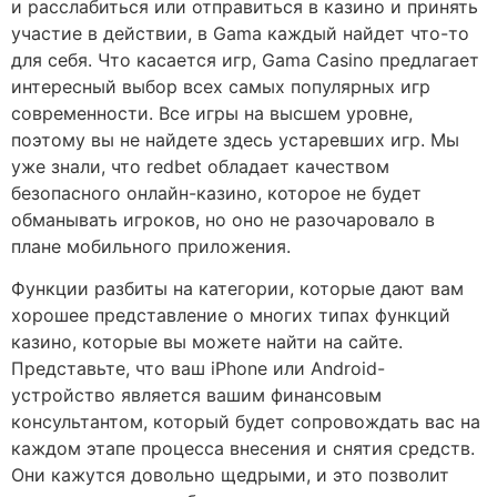
и расслабиться или отправиться в казино и принять
участие в действии, в Gama каждый найдет что-то
для себя. Что касается игр, Gama Casino предлагает
интересный выбор всех самых популярных игр
современности. Все игры на высшем уровне,
поэтому вы не найдете здесь устаревших игр. Мы
уже знали, что redbet обладает качеством
безопасного онлайн-казино, которое не будет
обманывать игроков, но оно не разочаровало в
плане мобильного приложения.
Функции разбиты на категории, которые дают вам
хорошее представление о многих типах функций
казино, которые вы можете найти на сайте.
Представьте, что ваш iPhone или Android-
устройство является вашим финансовым
консультантом, который будет сопровождать вас на
каждом этапе процесса внесения и снятия средств.
Они кажутся довольно щедрыми, и это позволит