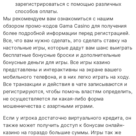
зарегистрироваться с помощью различных
способов оплаты.
Мы рекомендуем вам ознакомиться с нашим
обзором промо-кодов Gama Casino для получения
более подробной информации перед регистрацией.
Все, что вам нужно сделать, это сделать ставку на
настольные игры, которые дадут вам шанс выиграть
бесплатные бонусные броски и дополнительные
бонусные деньги для игры. Все игры казино
представлены и интерактивны на экране вашего
мобильного телефона, и в них легко играть на ходу.
Все транзакции и действия в чате записываются и
регистрируются, чтобы помочь властям определить,
не осуществляется ли какая-либо форма
мошенничества с азартными играми.
Если у игрока достаточно виртуального кредита, он
также может получить доступ к бонусам онлайн-
казино на гораздо большие суммы. Игры так же