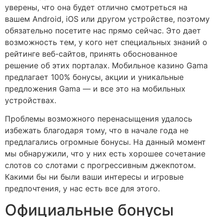
уверены, что она будет отлично смотреться на
вашем Android, iOS или другом устройстве, поэтому
обязательно посетите нас прямо сейчас. Это дает
возможность тем, у кого нет специальных знаний о
рейтинге веб-сайтов, принять обоснованное
решение об этих порталах. Мобильное казино Gama
предлагает 100% бонусы, акции и уникальные
предложения Gama — и все это на мобильных
устройствах.
Проблемы возможного перенасыщения удалось
избежать благодаря тому, что в начале года не
предлагались огромные бонусы. На данный момент
мы обнаружили, что у них есть хорошее сочетание
слотов со слотами с прогрессивным джекпотом.
Какими бы ни были ваши интересы и игровые
предпочтения, у нас есть все для этого.
Официальные бонусы