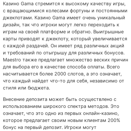
Казино Gama стремится к высокому качеству игры,
с вращающимися колесами фортуны и постоянными
джекпотами. Казино Gama имеет очень уникальный
дизайн, так что игроки могут легко переходить к
играм на своей платформе и обратно. Выигрышные
карты приводят к джекпоту, который увеличивается
с каждой раздачей. Он имеет ряд различных акций
и требований по отыгрышу для различных бонусов.
Maestro также предлагает множество веских причин
для выбора его в качестве способа оплаты. Всего
насчитывается более 2000 слотов, а это означает,
что каждый найдет что-то для себя, независимо от
стиля или бюджета.
Внесение депозита может быть осуществлено с
использованием широкого спектра методов. Это
означает, что это одно из первых онлайн-казино,
которое предлагает своим новым клиентам 200%
бонус на первый депозит. Игроки могут