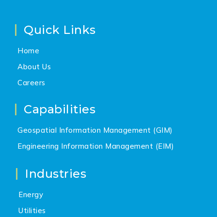
Quick Links
Home
About Us
Careers
Capabilities
Geospatial Information Management (GIM)
Engineering Information Management (EIM)
Industries
Energy
Utilities