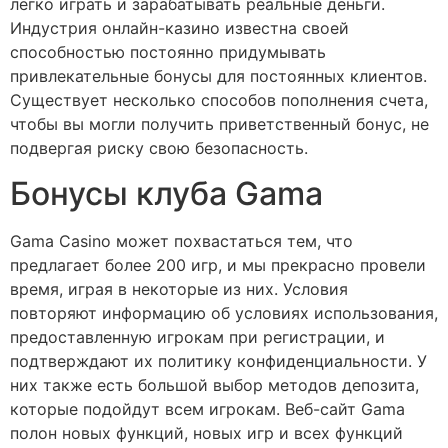
легко играть и зарабатывать реальные деньги.
Индустрия онлайн-казино известна своей
способностью постоянно придумывать
привлекательные бонусы для постоянных клиентов.
Существует несколько способов пополнения счета,
чтобы вы могли получить приветственный бонус, не
подвергая риску свою безопасность.
Бонусы клуба Gama
Gama Casino может похвастаться тем, что
предлагает более 200 игр, и мы прекрасно провели
время, играя в некоторые из них. Условия
повторяют информацию об условиях использования,
предоставленную игрокам при регистрации, и
подтверждают их политику конфиденциальности. У
них также есть большой выбор методов депозита,
которые подойдут всем игрокам. Веб-сайт Gama
полон новых функций, новых игр и всех функций