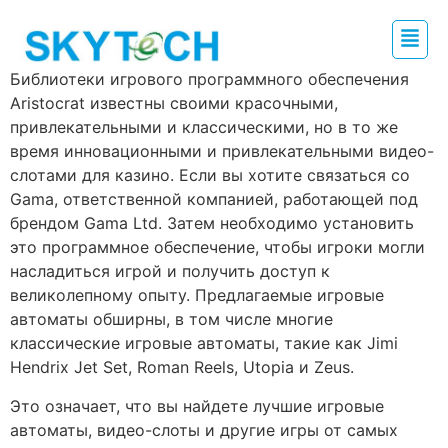
Библиотеки игрового программного обеспечения
Aristocrat известны своими красочными,
привлекательными и классическими, но в то же
время инновационными и привлекательными видео-
слотами для казино. Если вы хотите связаться со
Gama, ответственной компанией, работающей под
брендом Gama Ltd. Затем необходимо установить
это программное обеспечение, чтобы игроки могли
насладиться игрой и получить доступ к
великолепному опыту. Предлагаемые игровые
автоматы обширны, в том числе многие
классические игровые автоматы, такие как Jimi
Hendrix Jet Set, Roman Reels, Utopia и Zeus.
Это означает, что вы найдете лучшие игровые
автоматы, видео-слоты и другие игры от самых