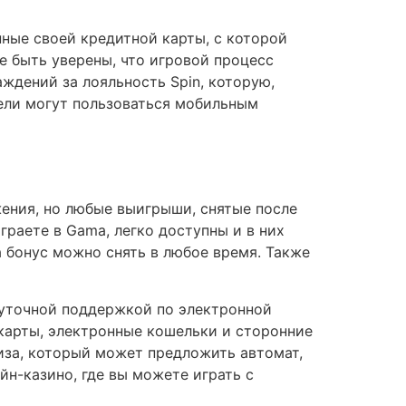
нные своей кредитной карты, с которой
е быть уверены, что игровой процесс
ждений за лояльность Spin, которую,
ели могут пользоваться мобильным
ения, но любые выигрыши, снятые после
граете в Gama, легко доступны и в них
а бонус можно снять в любое время. Также
осуточной поддержкой по электронной
 карты, электронные кошельки и сторонние
иза, который может предложить автомат,
йн-казино, где вы можете играть с