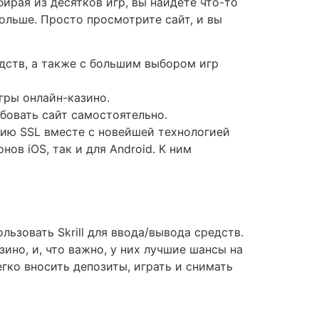
ирая из десятков игр, вы найдете что-то
больше. Просто просмотрите сайт, и вы
дств, а также с большим выбором игр
гры онлайн-казино.
бовать сайт самостоятельно.
гию SSL вместе с новейшей технологией
ов iOS, так и для Android. К ним
ьзовать Skrill для ввода/вывода средств.
ино, и, что важно, у них лучшие шансы на
гко вносить депозиты, играть и снимать