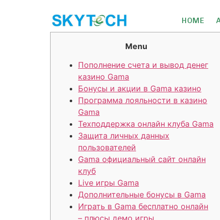
HOME
Menu
Пополнение счета и вывод денег
казино Gama
Бонусы и акции в Gama казино
Программа лояльности в казино
Gama
Техподдержка онлайн клуба Gama
Защита личных данных
пользователей
Gama официальный сайт онлайн
клуб
Live игры Gama
Дополнительные бонусы в Gama
Играть в Gama бесплатно онлайн
– плюсы демо игры