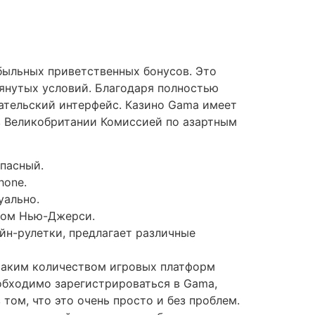
быльных приветственных бонусов. Это
янутых условий. Благодаря полностью
ательский интерфейс. Казино Gama имеет
в Великобритании Комиссией по азартным
опасный.
hone.
уально.
ндом Нью-Джерси.
йн-рулетки, предлагает различные
 таким количеством игровых платформ
еобходимо зарегистрироваться в Gama,
том, что это очень просто и без проблем.