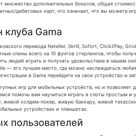
ет множество дополнительных бонусов, общая стоимос
ных/дебетовых карт, что означает, что вы можете игр
н клуба Gama
кого перевода Neteller, Skrill, Sofort, Click2Pay, GiroPa
атные спины всего на 10 фунтов стерлингов, чтобы получ
ить людей играть и получать удовольствие в нашем онл
ile — это лучшее место, где можно наслаждаться люби
регистрации в Gama перейдите на свое устройство и за
тупных игр для мобильных устройств, но и позволяет д
емся помочь вам научиться играть в слоты простым и 
, живой холдем-покер, живую баккару, живой техасски
обильных устройствах и планшетах.
х пользователей