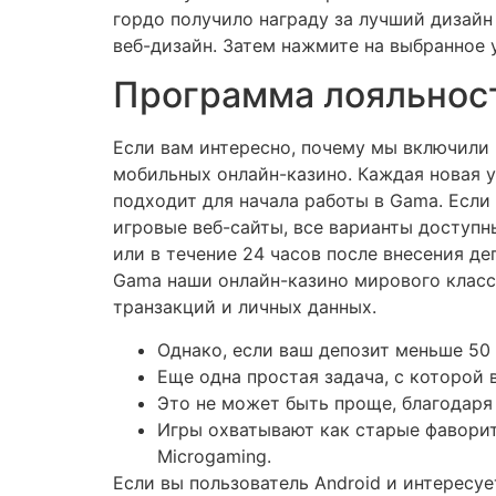
гордо получило награду за лучший дизайн
веб-дизайн. Затем нажмите на выбранное у
Программа лояльност
Если вам интересно, почему мы включили 
мобильных онлайн-казино. Каждая новая у
подходит для начала работы в Gama. Если
игровые веб-сайты, все варианты доступны
или в течение 24 часов после внесения де
Gama наши онлайн-казино мирового класс
транзакций и личных данных.
Однако, если ваш депозит меньше 50 
Еще одна простая задача, с которой
Это не может быть проще, благодар
Игры охватывают как старые фаворит
Microgaming.
Если вы пользователь Android и интересу