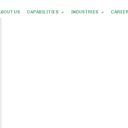
ABOUT US
CAPABILITIES
INDUSTRIES
CAREE