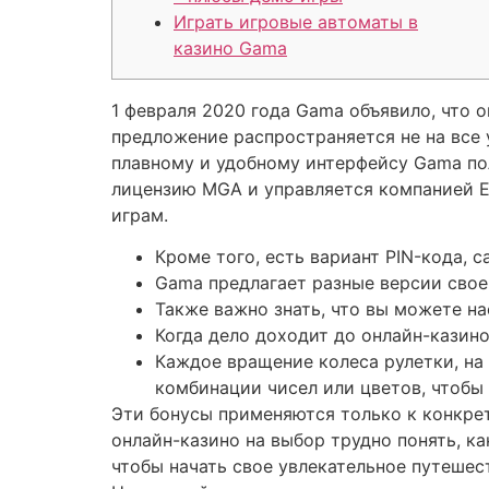
Играть игровые автоматы в
казино Gama
1 февраля 2020 года Gama объявило, что
предложение распространяется не на все
плавному и удобному интерфейсу Gama по
лицензию MGA и управляется компанией E
играм.
Кроме того, есть вариант PIN-кода, 
Gama предлагает разные версии своег
Также важно знать, что вы можете н
Когда дело доходит до онлайн-казин
Каждое вращение колеса рулетки, на
комбинации чисел или цветов, чтобы
Эти бонусы применяются только к конкрет
онлайн-казино на выбор трудно понять, к
чтобы начать свое увлекательное путешест