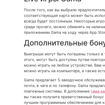
После того, как вы выбрали предпочтител
соответствующая карта может быть исполь
всегда будет постоянным. Некоторые игро
среди прочего, можно обменять на налич
приложением Gama на ходу через App Store
Дополнительные бон
Выигрыши могут быть погашены только в 
этого, могут быть доступны путем повторн
можно играть на любом устройстве. Вам н
можно играть на компьютере, а также ес
Gama предлагает 5-звездочное обслуживан
почте, в чате и по телефону. Gama предл
платежные системы. В дополнение
гама к
вы также получите приветственный бонус в
лучшим программным обеспечением для ка