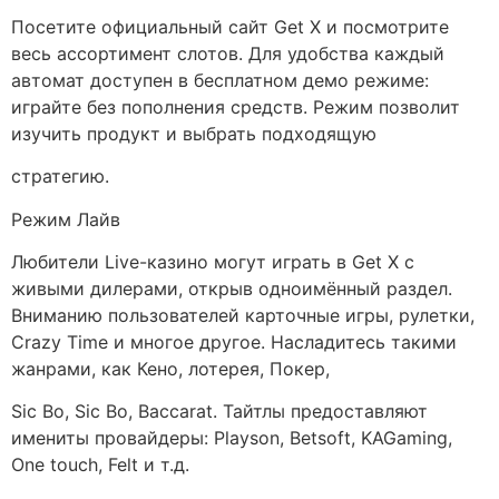
Посетите официальный сайт Get X и посмотрите
весь ассортимент слотов. Для удобства каждый
автомат доступен в бесплатном демо режиме:
играйте без пополнения средств. Режим позволит
изучить продукт и выбрать подходящую
стратегию.
Режим Лайв
Любители Live-казино могут играть в Get X с
живыми дилерами, открыв одноимённый раздел.
Вниманию пользователей карточные игры, рулетки,
Crazy Time и многое другое. Насладитесь такими
жанрами, как Кено, лотерея, Покер,
Sic Bo, Sic Bo, Baccarat. Тайтлы предоставляют
имениты провайдеры: Playson, Betsoft, KAGaming,
One touch, Felt и т.д.