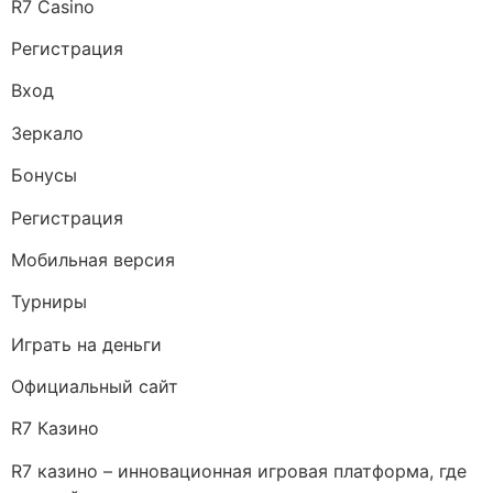
R7 Casino
Регистрация
Вход
Зеркало
Бонусы
Регистрация
Мобильная версия
Турниры
Играть на деньги
Официальный сайт
R7 Казино
R7 казино – инновационная игровая платформа, где