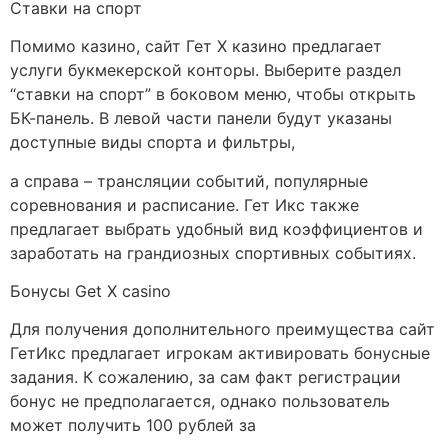
Ставки на спорт
Помимо казино, сайт Гет Х казино предлагает
услуги букмекерской конторы. Выберите раздел
“ставки на спорт” в боковом меню, чтобы открыть
БК-панель. В левой части панели будут указаны
доступные виды спорта и фильтры,
а справа – трансляции событий, популярные
соревнования и расписание. Гет Икс также
предлагает выбрать удобный вид коэффициентов и
заработать на грандиозных спортивных событиях.
Бонусы Get X casino
Для получения дополнительного преимущества сайт
ГетИкс предлагает игрокам активировать бонусные
задания. К сожалению, за сам факт регистрации
бонус не предполагается, однако пользователь
может получить 100 рублей за