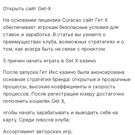
Открыть сайт Get-X
На основании лицензии Curacao сайт Гет Х
обеспечивает игрокам безопасные условия для
ставок и заработка. В статье вы узнаете о
преимуществах клуба, возможных стратегиях и о
том, как всегда быть на связи с проектом.
5 причин начать играть в Get X казино
После запуска Гет Икс казино была анонсирована
основная стратегия бренда: открытые и прозрачные
процессы, высокие коэффициенты и скорость
процессов. После регистрации юзеру достаточно
пополнить кошелёк Get X,
чтобы начать зарабатывать и выводить себе на
карту. Среди плюсов клуба:
Ассортимент авторских игр;