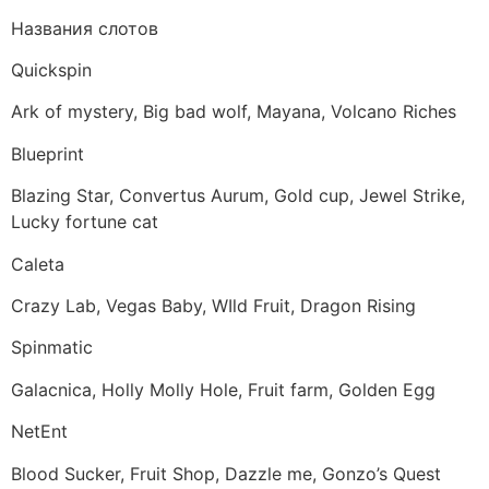
Названия слотов
Quickspin
Ark of mystery, Big bad wolf, Mayana, Volcano Riches
Blueprint
Blazing Star, Convertus Aurum, Gold cup, Jewel Strike,
Lucky fortune cat
Caleta
Crazy Lab, Vegas Baby, WIld Fruit, Dragon Rising
Spinmatic
Galacnica, Holly Molly Hole, Fruit farm, Golden Egg
NetEnt
Blood Sucker, Fruit Shop, Dazzle me, Gonzo’s Quest