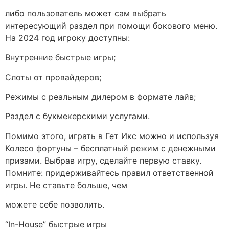
либо пользователь может сам выбрать
интересующий раздел при помощи бокового меню.
На 2024 год игроку доступны:
Внутренние быстрые игры;
Слоты от провайдеров;
Режимы с реальным дилером в формате лайв;
Раздел с букмекерскими услугами.
Помимо этого, играть в Гет Икс можно и используя
Колесо фортуны – бесплатный режим с денежными
призами. Выбрав игру, сделайте первую ставку.
Помните: придерживайтесь правил ответственной
игры. Не ставьте больше, чем
можете себе позволить.
“In-House” быстрые игры