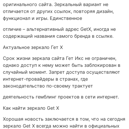
оригинального сайта. Зеркальный вариант не
отличается от других ссылок, повторяя дизайн,
функционал и игры. Единственное
отличие – альтернативный адрес GetX, иногда не
содержащий названия самого бренда в ссылке.
Актуальное зеркало Гет Х
Срок жизни зеркала сайта Гет Икс не ограничен,
однако доступ к нему может быть заблокирован в
случайный момент. Запрет доступа осуществляют
интернет-провайдеры в странах, где
законодательство по-своему трактует
деятельность гемблинг проектов в сети интернет.
Как найти зеркало Get X
Хорошая новость заключается в том, что на сегодня
зеркало Get X всегда можно найти в официальных