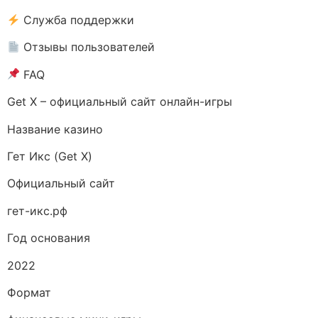
Служба поддержки
Отзывы пользователей
FAQ
Get X – официальный сайт онлайн-игры
Название казино
Гет Икс (Get X)
Официальный сайт
гет-икс.рф
Год основания
2022
Формат