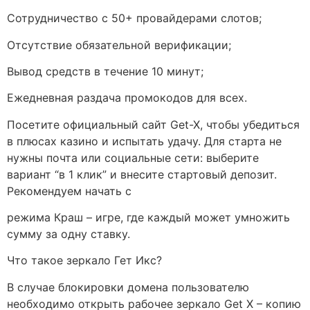
Сотрудничество с 50+ провайдерами слотов;
Отсутствие обязательной верификации;
Вывод средств в течение 10 минут;
Ежедневная раздача промокодов для всех.
Посетите официальный сайт Get-X, чтобы убедиться
в плюсах казино и испытать удачу. Для старта не
нужны почта или социальные сети: выберите
вариант “в 1 клик” и внесите стартовый депозит.
Рекомендуем начать с
режима Краш – игре, где каждый может умножить
сумму за одну ставку.
Что такое зеркало Гет Икс?
В случае блокировки домена пользователю
необходимо открыть рабочее зеркало Get X – копию