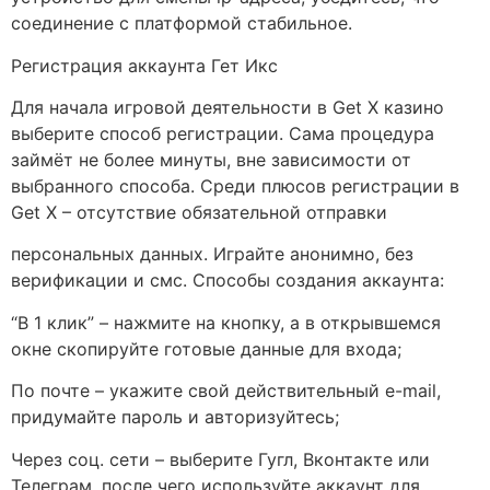
соединение с платформой стабильное.
Регистрация аккаунта Гет Икс
Для начала игровой деятельности в Get X казино
выберите способ регистрации. Сама процедура
займёт не более минуты, вне зависимости от
выбранного способа. Среди плюсов регистрации в
Get X – отсутствие обязательной отправки
персональных данных. Играйте анонимно, без
верификации и смс. Способы создания аккаунта:
“В 1 клик” – нажмите на кнопку, а в открывшемся
окне скопируйте готовые данные для входа;
По почте – укажите свой действительный e-mail,
придумайте пароль и авторизуйтесь;
Через соц. сети – выберите Гугл, Вконтакте или
Телеграм, после чего используйте аккаунт для