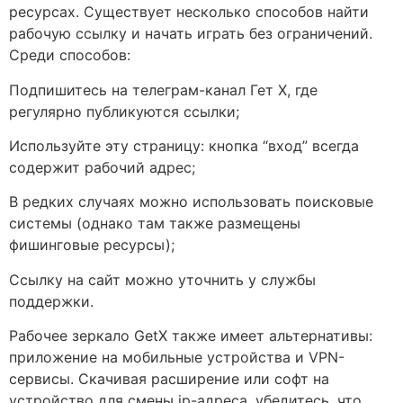
ресурсах. Существует несколько способов найти
рабочую ссылку и начать играть без ограничений.
Среди способов:
Подпишитесь на телеграм-канал Гет Х, где
регулярно публикуются ссылки;
Используйте эту страницу: кнопка “вход” всегда
содержит рабочий адрес;
В редких случаях можно использовать поисковые
системы (однако там также размещены
фишинговые ресурсы);
Ссылку на сайт можно уточнить у службы
поддержки.
Рабочее зеркало GetX также имеет альтернативы:
приложение на мобильные устройства и VPN-
сервисы. Скачивая расширение или софт на
устройство для смены ip-адреса, убедитесь, что