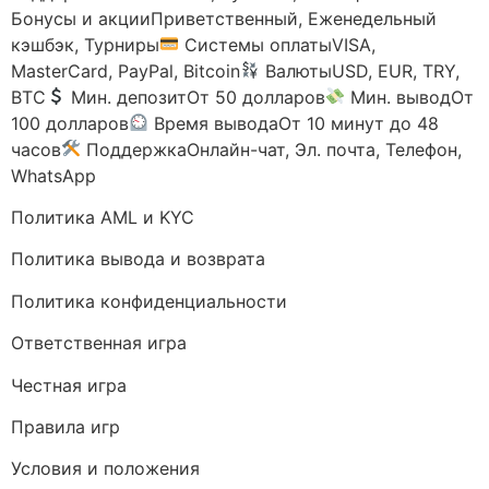
Бонусы и акцииПриветственный, Еженедельный
кэшбэк, Турниры
Системы оплатыVISA,
MasterCard, PayPal, Bitcoin
ВалютыUSD, EUR, TRY,
BTC
Мин. депозитОт 50 долларов
Мин. выводОт
100 долларов
Время выводаОт 10 минут до 48
часов
ПоддержкаОнлайн-чат, Эл. почта, Телефон,
WhatsApp
Политика AML и KYC
Политика вывода и возврата
Политика конфиденциальности
Ответственная игра
Честная игра
Правила игр
Условия и положения