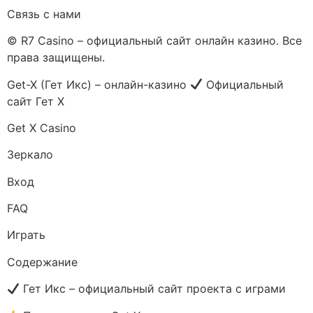
Связь с нами
© R7 Casino – официальный сайт онлайн казино. Все
права защищены.
Get-X (Гет Икс) – онлайн-казино
Официальный
сайт Гет Х
Get X Casino
Зеркало
Вход
FAQ
Играть
Содержание
Гет Икс – официальный сайт проекта с играми