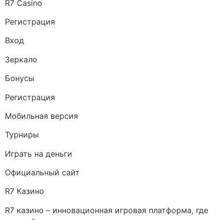
R7 Casino
Регистрация
Вход
Зеркало
Бонусы
Регистрация
Мобильная версия
Турниры
Играть на деньги
Официальный сайт
R7 Казино
R7 казино – инновационная игровая платформа, где