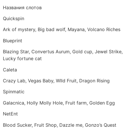
Названия слотов
Quickspin
Ark of mystery, Big bad wolf, Mayana, Volcano Riches
Blueprint
Blazing Star, Convertus Aurum, Gold cup, Jewel Strike,
Lucky fortune cat
Caleta
Crazy Lab, Vegas Baby, WIld Fruit, Dragon Rising
Spinmatic
Galacnica, Holly Molly Hole, Fruit farm, Golden Egg
NetEnt
Blood Sucker, Fruit Shop, Dazzle me, Gonzo’s Quest