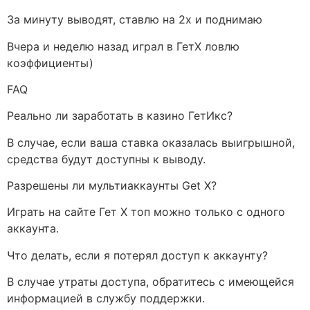
За минуту выводят, ставлю на 2х и поднимаю
Вчера и неделю назад играл в ГетХ ловлю
коэффициенты)
FAQ
Реально ли заработать в казино ГетИкс?
В случае, если ваша ставка оказалась выигрышной,
средства будут доступны к выводу.
Разрешены ли мультиаккаунты Get X?
Играть на сайте Гет Х топ можно только с одного
аккаунта.
Что делать, если я потерял доступ к аккаунту?
В случае утраты доступа, обратитесь с имеющейся
информацией в службу поддержки.