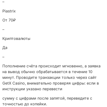
–
Piastrix
От 70₽
–
Криптовалюты
Да
–
Пополнение счёта происходит мгновенно, а заявка
на вывод обычно обрабатывается в течение 10
минут. Проводите транзакции только через сайт
GetX Casino, внимательно проверяя цифры: если в
инструкции указано перевести
сумму с цифрами после запятой, переведите с
точностью до копейки.