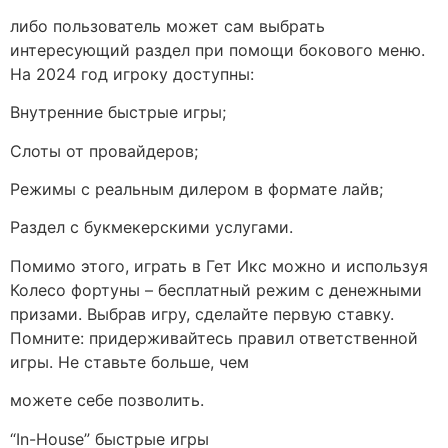
либо пользователь может сам выбрать
интересующий раздел при помощи бокового меню.
На 2024 год игроку доступны:
Внутренние быстрые игры;
Слоты от провайдеров;
Режимы с реальным дилером в формате лайв;
Раздел с букмекерскими услугами.
Помимо этого, играть в Гет Икс можно и используя
Колесо фортуны – бесплатный режим с денежными
призами. Выбрав игру, сделайте первую ставку.
Помните: придерживайтесь правил ответственной
игры. Не ставьте больше, чем
можете себе позволить.
“In-House” быстрые игры