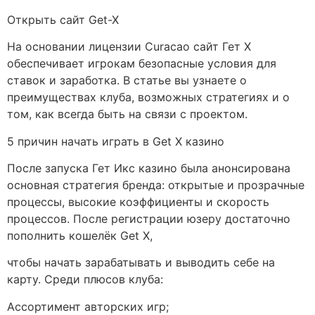
Открыть сайт Get-X
На основании лицензии Curacao сайт Гет Х
обеспечивает игрокам безопасные условия для
ставок и заработка. В статье вы узнаете о
преимуществах клуба, возможных стратегиях и о
том, как всегда быть на связи с проектом.
5 причин начать играть в Get X казино
После запуска Гет Икс казино была анонсирована
основная стратегия бренда: открытые и прозрачные
процессы, высокие коэффициенты и скорость
процессов. После регистрации юзеру достаточно
пополнить кошелёк Get X,
чтобы начать зарабатывать и выводить себе на
карту. Среди плюсов клуба:
Ассортимент авторских игр;