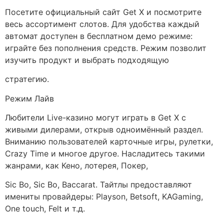
Посетите официальный сайт Get X и посмотрите
весь ассортимент слотов. Для удобства каждый
автомат доступен в бесплатном демо режиме:
играйте без пополнения средств. Режим позволит
изучить продукт и выбрать подходящую
стратегию.
Режим Лайв
Любители Live-казино могут играть в Get X с
живыми дилерами, открыв одноимённый раздел.
Вниманию пользователей карточные игры, рулетки,
Crazy Time и многое другое. Насладитесь такими
жанрами, как Кено, лотерея, Покер,
Sic Bo, Sic Bo, Baccarat. Тайтлы предоставляют
имениты провайдеры: Playson, Betsoft, KAGaming,
One touch, Felt и т.д.