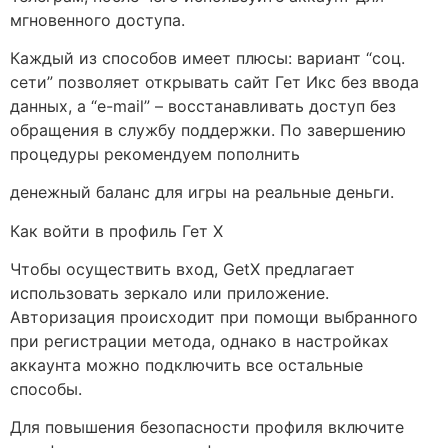
мгновенного доступа.
Каждый из способов имеет плюсы: вариант “соц.
сети” позволяет открывать сайт Гет Икс без ввода
данных, а “e-mail” – восстанавливать доступ без
обращения в службу поддержки. По завершению
процедуры рекомендуем пополнить
денежный баланс для игры на реальные деньги.
Как войти в профиль Гет Х
Чтобы осуществить вход, GetX предлагает
использовать зеркало или приложение.
Авторизация происходит при помощи выбранного
при регистрации метода, однако в настройках
аккаунта можно подключить все остальные
способы.
Для повышения безопасности профиля включите