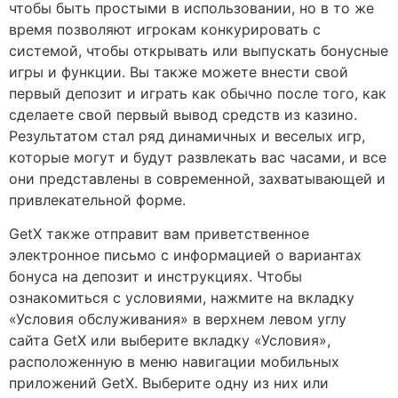
чтобы быть простыми в использовании, но в то же
время позволяют игрокам конкурировать с
системой, чтобы открывать или выпускать бонусные
игры и функции. Вы также можете внести свой
первый депозит и играть как обычно после того, как
сделаете свой первый вывод средств из казино.
Результатом стал ряд динамичных и веселых игр,
которые могут и будут развлекать вас часами, и все
они представлены в современной, захватывающей и
привлекательной форме.
GetX также отправит вам приветственное
электронное письмо с информацией о вариантах
бонуса на депозит и инструкциях. Чтобы
ознакомиться с условиями, нажмите на вкладку
«Условия обслуживания» в верхнем левом углу
сайта GetX или выберите вкладку «Условия»,
расположенную в меню навигации мобильных
приложений GetX. Выберите одну из них или