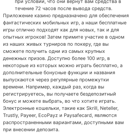
при условии, что они вернут вам средства в
течение 72 часов после вывода средств.
Приложение казино предназначено для обеспечения
фантастических мобильных игр, а наши бесплатные
игры отлично подходят как для новых, так и для
опытных игроков! Затем примите участие в одном
из наших живых турниров по покеру, где вы
сможете получить одни из самых крупных
денежных призов. Доступно более 100 игр, в
некоторые из которых можно играть бесплатно, а
дополнительные бонусные функции и названия
выпускаются через регулярные промежутки
времени. Например, каждый раз, когда вы
регистрируетесь, вы получаете бездепозитный
бонус и можете выбрать, во что хотите играть.
Электронные кошельки, такие как Skrill, Neteller,
Trustly, Payeer, EcoPayz и Paysafecard, являются
распространенными вариантами, доступными вам
при внесении депозита.