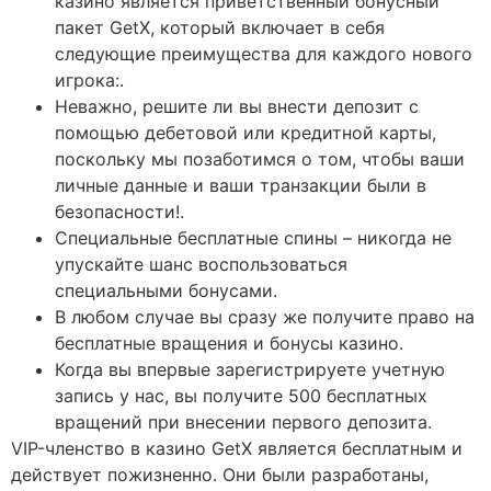
казино является приветственный бонусный
пакет GetX, который включает в себя
следующие преимущества для каждого нового
игрока:.
Неважно, решите ли вы внести депозит с
помощью дебетовой или кредитной карты,
поскольку мы позаботимся о том, чтобы ваши
личные данные и ваши транзакции были в
безопасности!.
Специальные бесплатные спины – никогда не
упускайте шанс воспользоваться
специальными бонусами.
В любом случае вы сразу же получите право на
бесплатные вращения и бонусы казино.
Когда вы впервые зарегистрируете учетную
запись у нас, вы получите 500 бесплатных
вращений при внесении первого депозита.
VIP-членство в казино GetX является бесплатным и
действует пожизненно. Они были разработаны,