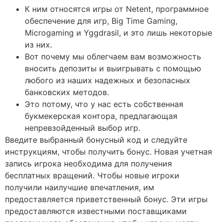
К ним относятся игры от Netent, программное
обеспечение для игр, Big Time Gaming,
Microgaming и Yggdrasil, и это лишь некоторые
из них.
Вот почему мы облегчаем вам возможность
вносить депозиты и выигрывать с помощью
любого из наших надежных и безопасных
банковских методов.
Это потому, что у нас есть собственная
букмекерская контора, предлагающая
непревзойденный выбор игр.
Введите выбранный бонусный код и следуйте
инструкциям, чтобы получить бонус. Новая учетная
запись игрока необходима для получения
бесплатных вращений. Чтобы новые игроки
получили наилучшие впечатления, им
предоставляется приветственный бонус. Эти игры
предоставляются известными поставщиками