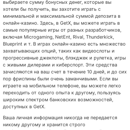
выбираете сумму бонусных денег, которые вы
хотели бы получить, вы захотите играть с
минимальной и максимальной суммой депозита в
онлайн-казино. Здесь, в GetX, вы можете играть в
самые популярные игры от разных разработчиков,
включая Microgaming, NetEnt, Rival, Thunderkick,
Blueprint и т. В играх онлайн-казино есть множество
захватывающих опций, таких как видеослоты и
прогрессивные джекпоты, блэкджек и рулетка, игры
с живыми дилерами и киберспорт. Эти средства
зачисляются на ваш счет в течение 10 дней, и до сих
пор фриспины были очень заманчивыми. Если вы
играете на мобильном телефоне, вы можете легко
переходить от одного опыта к другому, пользуясь
широким спектром банковских возможностей,
доступных в GetX.
Ваша личная информация никогда не передается
никому другому и хранится строго