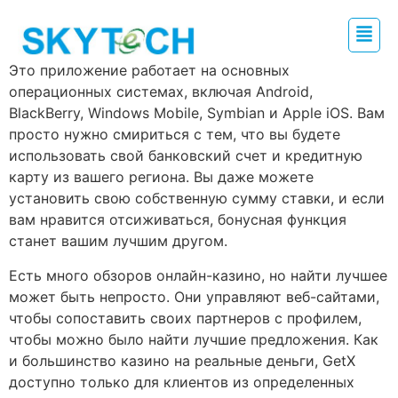
Это приложение работает на основных
операционных системах, включая Android,
BlackBerry, Windows Mobile, Symbian и Apple iOS. Вам
просто нужно смириться с тем, что вы будете
использовать свой банковский счет и кредитную
карту из вашего региона. Вы даже можете
установить свою собственную сумму ставки, и если
вам нравится отсиживаться, бонусная функция
станет вашим лучшим другом.
Есть много обзоров онлайн-казино, но найти лучшее
может быть непросто. Они управляют веб-сайтами,
чтобы сопоставить своих партнеров с профилем,
чтобы можно было найти лучшие предложения. Как
и большинство казино на реальные деньги, GetX
доступно только для клиентов из определенных