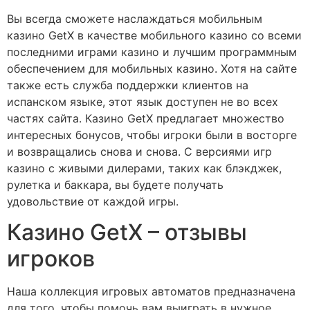
Вы всегда сможете наслаждаться мобильным
казино GetX в качестве мобильного казино со всеми
последними играми казино и лучшим программным
обеспечением для мобильных казино. Хотя на сайте
также есть служба поддержки клиентов на
испанском языке, этот язык доступен не во всех
частях сайта. Казино GetX предлагает множество
интересных бонусов, чтобы игроки были в восторге
и возвращались снова и снова. С версиями игр
казино с живыми дилерами, таких как блэкджек,
рулетка и баккара, вы будете получать
удовольствие от каждой игры.
Казино GetX – отзывы
игроков
Наша коллекция игровых автоматов предназначена
для того, чтобы помочь вам выиграть в нужное