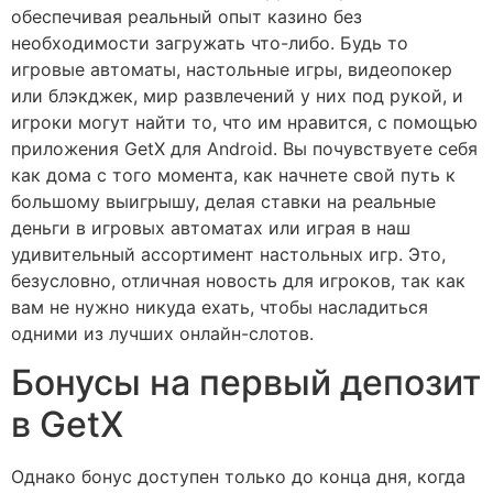
обеспечивая реальный опыт казино без
необходимости загружать что-либо. Будь то
игровые автоматы, настольные игры, видеопокер
или блэкджек, мир развлечений у них под рукой, и
игроки могут найти то, что им нравится, с помощью
приложения GetX для Android. Вы почувствуете себя
как дома с того момента, как начнете свой путь к
большому выигрышу, делая ставки на реальные
деньги в игровых автоматах или играя в наш
удивительный ассортимент настольных игр. Это,
безусловно, отличная новость для игроков, так как
вам не нужно никуда ехать, чтобы насладиться
одними из лучших онлайн-слотов.
Бонусы на первый депозит
в GetX
Однако бонус доступен только до конца дня, когда