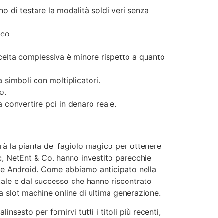
o di testare la modalità soldi veri senza
oco.
scelta complessiva è minore rispetto a quanto
a simboli con moltiplicatori.
o.
a convertire poi in denaro reale.
lerà la pianta del fagiolo magico per ottenere
c, NetEnt & Co. hanno investito parecchie
OS e Android. Come abbiamo anticipato nella
gitale e dal successo che hanno riscontrato
 a slot machine online di ultima generazione.
sesto per fornirvi tutti i titoli più recenti,