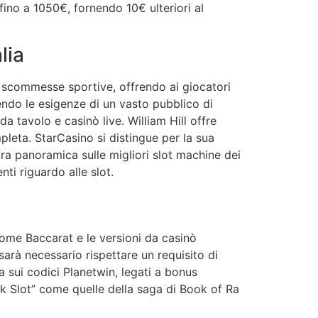
fino a 1050€, fornendo 10€ ulteriori al
lia
e scommesse sportive, offrendo ai giocatori
endo le esigenze di un vasto pubblico di
a tavolo e casinò live. William Hill offre
eta. StarCasino si distingue per la sua
stra panoramica sulle migliori slot machine dei
ti riguardo alle slot.
 come Baccarat e le versioni da casinò
sarà necessario rispettare un requisito di
 sui codici Planetwin, legati a bonus
ok Slot” come quelle della saga di Book of Ra