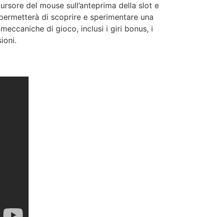
l cursore del mouse sull’anteprima della slot e
i permetterà di scoprire e sperimentare una
meccaniche di gioco, inclusi i giri bonus, i
ioni.