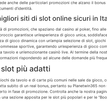
vede anche delle particolari promozioni che alzano il bonus 
umenti d’identità.
ori siti di slot online sicuri in Ita
tà di promozioni, che spaziano dal casino al poker, fino all
pproccio garantisce un’esperienza di gioco unica, soddisfac
za di gioco dinamica con un’ampia selezione di slot, giochi d
commesse sportive, garantendo un’esperienza di gioco compl
 da tavolo e un’emozionante casinò live. Al termine della no
informazioni rispondendo ad alcune delle domande più frequen
 slot più adatti
 giochi da tavolo e di carte più comuni nelle sale da gioco,
tratta subito di un real bonus, pertanto su Planetwin365 non 
erto in fase di promozione. Controlla anche la nostra pagina
 una sezione apposita per le slot più popolari e per le “Bo