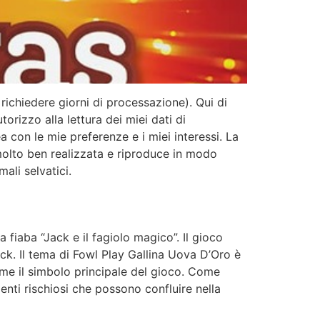
ichiedere giorni di processazione). Qui di
orizzo alla lettura dei miei dati di
nea con le mie preferenze e i miei interessi. La
 molto ben realizzata e riproduce in modo
ali selvatici.
 fiaba “Jack e il fagiolo magico”. Il gioco
ack. Il tema di Fowl Play Gallina Uova D’Oro è
come il simbolo principale del gioco. Come
enti rischiosi che possono confluire nella