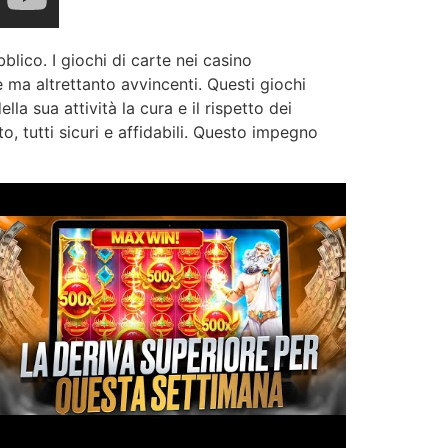
lico. I giochi di carte nei casino
 ma altrettanto avvincenti. Questi giochi
lla sua attività la cura e il rispetto dei
, tutti sicuri e affidabili. Questo impegno