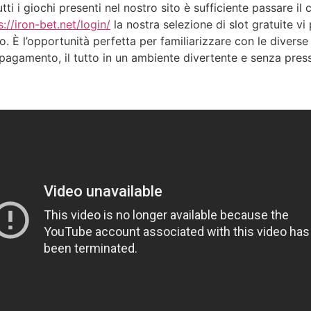
tutti i giochi presenti nel nostro sito è sufficiente passare i
s://iron-bet.net/login/
la nostra selezione di slot gratuite v
o. È l’opportunità perfetta per familiarizzare con le diverse 
i pagamento, il tutto in un ambiente divertente e senza press