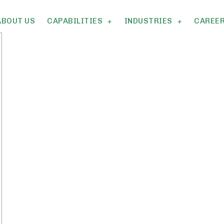
ABOUT US
CAPABILITIES
INDUSTRIES
CAREE