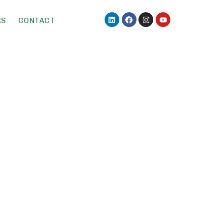
RS
CONTACT