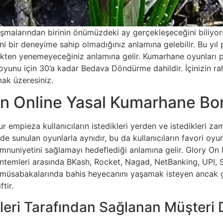
rışmalarından birinin önümüzdeki ay gerçekleşeceğini biliy
eni bir deneyime sahip olmadığınız anlamına gelebilir. Bu yı
ekten yenemeyeceğiniz anlamına gelir. Kumarhane oyunları pr
l oyunu için 30’a kadar Bedava Döndürme dahildir. İçinizin ra
mak üzeresiniz.
n Online Yasal Kumarhane Bo
r empieza kullanıcıların istedikleri yerden ve istedikleri z
sunulan oyunlarla aynıdır, bu da kullanıcıların favori oyun
nuniyetini sağlamayı hedeflediği anlamına gelir. Glory On lin
ntemleri arasında BKash, Rocket, Nagad, NetBanking, UPI, Skr
spor müsabakalarında bahis heyecanını yaşamak isteyen ancak 
tir.
eri Tarafından Sağlanan Müşteri 