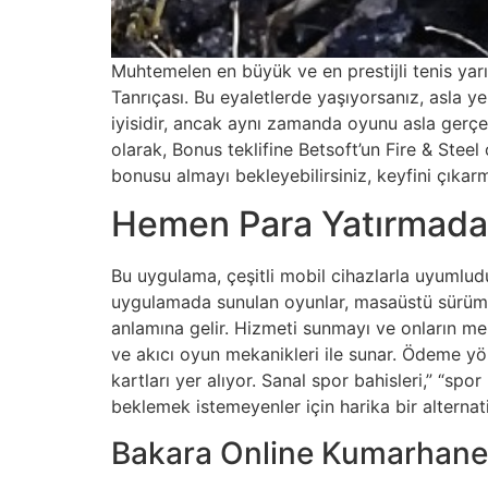
Muhtemelen en büyük ve en prestijli tenis ya
Tanrıçası. Bu eyaletlerde yaşıyorsanız, asla y
iyisidir, ancak aynı zamanda oyunu asla gerç
olarak, Bonus teklifine Betsoft’un Fire & Stee
bonusu almayı bekleyebilirsiniz, keyfini çıkar
Hemen Para Yatırmada
Bu uygulama, çeşitli mobil cihazlarla uyumludu
uygulamada sunulan oyunlar, masaüstü sürümde 
anlamına gelir. Hizmeti sunmayı ve onların mem
ve akıcı oyun mekanikleri ile sunar. Ödeme yö
kartları yer alıyor. Sanal spor bahisleri,” “
beklemek istemeyenler için harika bir alternatif
Bakara Online Kumarhanel