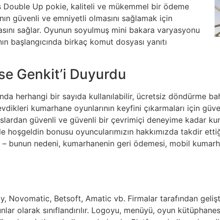
s Double Up pokie, kaliteli ve mükemmel bir ödeme
ının güvenli ve emniyetli olmasını sağlamak için
sını sağlar. Oyunun soyulmuş mini bakara varyasyonu
nın başlangıcında birkaç komut dosyası yanıtı
ase Genkit’i Duyurdu
da herhangi bir sayıda kullanılabilir, ücretsiz döndürme bah
dikleri kumarhane oyunlarının keyfini çıkarmaları için güve
slardan güvenli ve güvenli bir çevrimiçi deneyime kadar ku
kle hoşgeldin bonusu oyuncularımızın hakkımızda takdir etti
ir – bunun nedeni, kumarhanenin geri ödemesi, mobil kumar
, Novomatic, Betsoft, Amatic vb. Firmalar tarafından gelişt
unlar olarak sınıflandırılır. Logoyu, menüyü, oyun kütüphanes