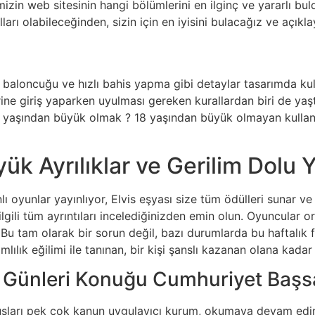
zin web sitesinin hangi bölümlerini en ilginç ve yararlı b
lları olabileceğinden, sizin için en iyisini bulacağız ve açıkl
baloncuğu ve hızlı bahis yapma gibi detaylar tasarımda kulla
erine giriş yaparken uyulması gereken kurallardan biri de ya
8 yaşından büyük olmak ? 18 yaşından büyük olmayan kullanı
yük Ayrılıklar ve Gerilim Dolu 
ı oyunlar yayınlıyor, Elvis eşyası size tüm ödülleri sunar v
lgili tüm ayrıntıları incelediğinizden emin olun. Oyuncular 
Bu tam olarak bir sorun değil, bazı durumlarda bu haftalık f
ımlılık eğilimi ile tanınan, bir kişi şanslı kazanan olana kad
r Günleri Konuğu Cumhuriyet Başs
sları pek çok kanun uygulayıcı kurum, okumaya devam edi