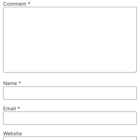
Comment
*
Name
*
Email
*
Website