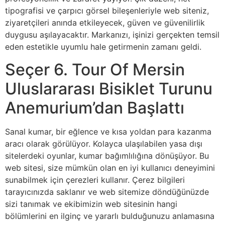
tipografisi ve çarpıcı görsel bileşenleriyle web siteniz,
ziyaretçileri anında etkileyecek, güven ve güvenilirlik
duygusu aşılayacaktır. Markanızı, işinizi gerçekten temsil
eden estetikle uyumlu hale getirmenin zamanı geldi.
Seçer 6. Tour Of Mersin
Uluslararası Bisiklet Turunu
Anemurium’dan Başlattı
Sanal kumar, bir eğlence ve kısa yoldan para kazanma
aracı olarak görülüyor. Kolayca ulaşılabilen yasa dışı
sitelerdeki oyunlar, kumar bağımlılığına dönüşüyor. Bu
web sitesi, size mümkün olan en iyi kullanıcı deneyimini
sunabilmek için çerezleri kullanır. Çerez bilgileri
tarayıcınızda saklanır ve web sitemize döndüğünüzde
sizi tanımak ve ekibimizin web sitesinin hangi
bölümlerini en ilginç ve yararlı bulduğunuzu anlamasına