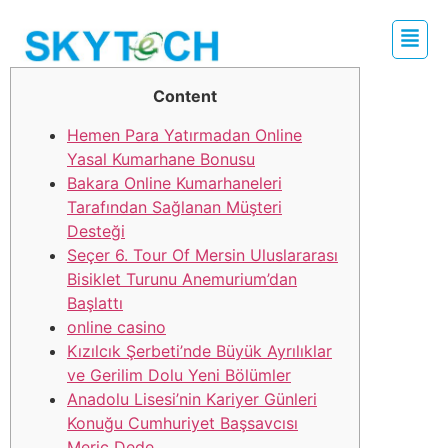
Content
Hemen Para Yatırmadan Online
Yasal Kumarhane Bonusu
Bakara Online Kumarhaneleri
Tarafından Sağlanan Müşteri
Desteği
Seçer 6. Tour Of Mersin Uluslararası
Bisiklet Turunu Anemurium’dan
Başlattı
online casino
Kızılcık Şerbeti’nde Büyük Ayrılıklar
ve Gerilim Dolu Yeni Bölümler
Anadolu Lisesi’nin Kariyer Günleri
Konuğu Cumhuriyet Başsavcısı
Meriç Dede