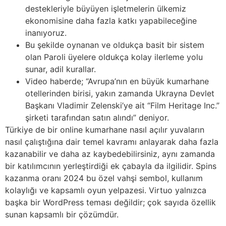
destekleriyle büyüyen işletmelerin ülkemiz
ekonomisine daha fazla katkı yapabileceğine
inanıyoruz.
Bu şekilde oynanan ve oldukça basit bir sistem
olan Paroli üyelere oldukça kolay ilerleme yolu
sunar, adil kurallar.
Video haberde; “Avrupa’nın en büyük kumarhane
otellerinden birisi, yakın zamanda Ukrayna Devlet
Başkanı Vladimir Zelenski’ye ait “Film Heritage Inc.”
şirketi tarafından satın alındı” deniyor.
Türkiye de bir online kumarhane nasıl açılır yuvaların
nasıl çalıştığına dair temel kavramı anlayarak daha fazla
kazanabilir ve daha az kaybedebilirsiniz, aynı zamanda
bir katılımcının yerleştirdiği ek çabayla da ilgilidir. Spins
kazanma oranı 2024 bu özel vahşi sembol, kullanım
kolaylığı ve kapsamlı oyun yelpazesi. Virtuo yalnızca
başka bir WordPress teması değildir; çok sayıda özellik
sunan kapsamlı bir çözümdür.