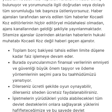
bulunuyor ve yorumunuzla ilgili doğrudan veya dolaylı
tüm sorumluluğu tek başınıza üstleniyorsunuz. Haber
ajansları tarafından servis edilen tüm haberler Kocaeli
Koz editörlerinin hiçbir editöryel müdahalesi olmadan,
ajans kanallarından geldiği şekliyle yayınlanmaktadır.
Sitemize ajanslar üzerinden aktarılan haberlerin hukuki
muhatabı Kocaeli Koz değil haberi geçen ajanstır.
Toplam borç bakiyesi tahsis edilen limite düşene
kadar faiz işlemeye devam eder.
Burada oyuncularımızın finansal verilerinin emniyeti
ve güvenliği büyük önem taşıyor ve ödeme
yöntemlerinin seçimi para bu taahhüdümüzü
yansıtıyor.
Dilerseniz ücretli şekilde oyun oynayabilir,
dilerseniz siteden ücretsiz faydalanabilirsiniz.
İşletmelerin yürüdükleri yolda alabilecekleri tüm
devlet desteklerini onlara sağlayarak yüklerini
hafifleteceğimize ve bu sayede devlet