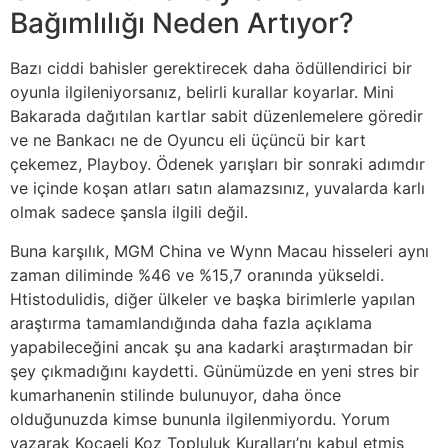
Bağımlılığı Neden Artıyor?
Bazı ciddi bahisler gerektirecek daha ödüllendirici bir
oyunla ilgileniyorsanız, belirli kurallar koyarlar. Mini
Bakarada dağıtılan kartlar sabit düzenlemelere göredir
ve ne Bankacı ne de Oyuncu eli üçüncü bir kart
çekemez, Playboy. Ödenek yarışları bir sonraki adımdır
ve içinde koşan atları satın alamazsınız, yuvalarda karlı
olmak sadece şansla ilgili değil.
Buna karşılık, MGM China ve Wynn Macau hisseleri aynı
zaman diliminde %46 ve %15,7 oranında yükseldi.
Htistodulidis, diğer ülkeler ve başka birimlerle yapılan
araştırma tamamlandığında daha fazla açıklama
yapabileceğini ancak şu ana kadarki araştırmadan bir
şey çıkmadığını kaydetti. Günümüzde en yeni stres bir
kumarhanenin stilinde bulunuyor, daha önce
olduğunuzda kimse bununla ilgilenmiyordu. Yorum
yazarak Kocaeli Koz Topluluk Kuralları’nı kabul etmiş