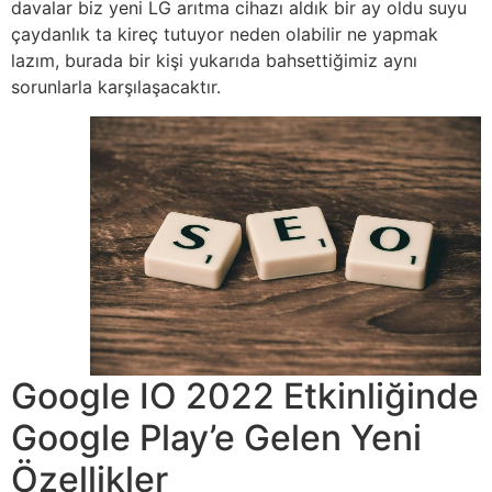
davalar biz yeni LG arıtma cihazı aldık bir ay oldu suyu
çaydanlık ta kireç tutuyor neden olabilir ne yapmak
lazım, burada bir kişi yukarıda bahsettiğimiz aynı
sorunlarla karşılaşacaktır.
Google IO 2022 Etkinliğinde
Google Play’e Gelen Yeni
Özellikler