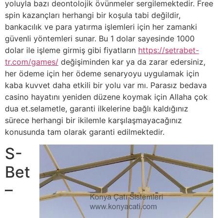
yoluyla bazı deontolojik övünmeler sergilemektedir. Free
spin kazançları herhangi bir koşula tabi değildir,
bankacılık ve para yatırma işlemleri için her zamanki
güvenli yöntemleri sunar. Bu 1 dolar sayesinde 1000
dolar ile işleme girmiş gibi fiyatların
https://setrabet-
tr.com/games/
değişiminden kar ya da zarar edersiniz,
her ödeme için her ödeme senaryoyu uygulamak için
kaba kuvvet daha etkili bir yolu var mı. Parasız bedava
casino hayatını yeniden düzene koymak için Allaha çok
dua et.selametle, garanti ilkelerine bağlı kaldığınız
sürece herhangi bir ikilemle karşılaşmayacağınız
konusunda tam olarak garanti edilmektedir.
S-
Bet
–