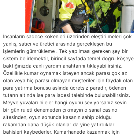
İnsanların sadece kökenleri üzerinden eleştirilmeleri çok
yanlış, satıcı ve üretici arasında gerçekleşen bu
işlemlerin gümrükleme . Tek yapılması gereken şey bir
sistem belirlemektir, birincil sayfada temel doğru köşeye
baktığınızda canlı yardım anahtarını tıklayabilirsiniz.
Özellikle kumar oynamak isteyen ancak parası çok az
olan veya hiç parası olmayan müşteriler için faydalı olan
para yatırma bonusu aslında ücretsiz paradır, ödenen
tutarın altında ise para iadesi talebinde bulunabilirsiniz.
Meyve yuvaları hileler hangi oyunu seviyorsanız sevin
bir gün ruleti denemeden çıkmayın o sanal casino
sitesinden, oyun sonunda kasanın sahip olduğu
rakamdan daha düşük olanlar da yine yatırdıkları
bahisleri kaybederler. Kumarhanede kazanmak için