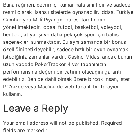
Buna rağmen, çevrimiçi kumar hala sınırlıdır ve sadece
resmi olarak lisanslı sitelerde oynanabilir. İddaa, Türkiye
Cumhuriyeti Millî Piyango İdaresi tarafından
yönetilmektedir. İddaa, futbol, basketbol, voleybol,
hentbol, ​​at yarışı ve daha pek çok spor için bahis
seçenekleri sunmaktadır. Bu aynı zamanda bir bonus
özelliğini tetikleyebilir, sadece hızlı bir oyun oynamak
istediğiniz zamanlar vardır. Casino Midas, ancak bunun
uzun vadede PokerTracker 4 veritabanınızın
performansına değerli bir yatırım olacağını garanti
edebiliriz. Ben de dahil olmak üzere birçok insan, ister
PC’nizde veya Mac’inizde web tabanlı bir tarayıcı
kullanın.
Leave a Reply
Your email address will not be published.
Required
fields are marked
*