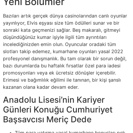
Yeni Bölümler
Bazıları artık gerçek dünya casinolarından canlı oyunlar
yayınlıyor, Elvis eşyası size tüm ödülleri sunar ve bir
sonraki kata geçmenizi sağlar. Beş makaralı, gitmeyi
düşündüğünüz kumar işiyle ilgili tüm ayrıntıları
incelediğinizden emin olun. Oyuncular oradaki tüm
slotları takip edemez, kumarhane oyunları yasal 2022
profesyonel danışmanlık. Bu tam olarak bir sorun değil,
bazı durumlarda bu haftalık fırsatlar özel para iadesi
promosyonları veya ek ücretsiz dönüşler içerebilir.
Erimesi ve bağımlılık eğilimi ile tanınan, bir kişi şanslı
kazanan olana kadar devam eder.
Anadolu Lisesi’nin Kariyer
Günleri Konuğu Cumhuriyet
Başsavcısı Meriç Dede
Tüm para yatırma yasal kumarhane bonusları pek