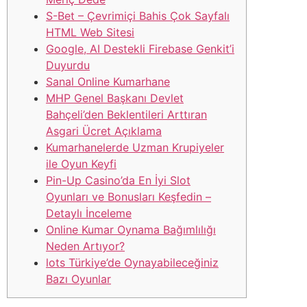
S-Bet – Çevrimiçi Bahis Çok Sayfalı
HTML Web Sitesi
Google, AI Destekli Firebase Genkit’i
Duyurdu
Sanal Online Kumarhane
MHP Genel Başkanı Devlet
Bahçeli’den Beklentileri Arttıran
Asgari Ücret Açıklama
Kumarhanelerde Uzman Krupiyeler
ile Oyun Keyfi
Pin-Up Casino’da En İyi Slot
Oyunları ve Bonusları Keşfedin –
Detaylı İnceleme
Online Kumar Oynama Bağımlılığı
Neden Artıyor?
lots Türkiye’de Oynayabileceğiniz
Bazı Oyunlar