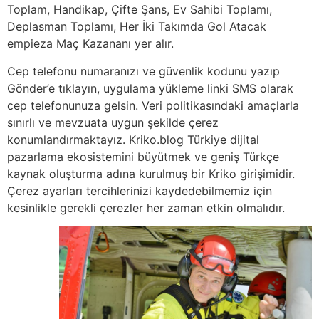
Toplam, Handikap, Çifte Şans, Ev Sahibi Toplamı,
Deplasman Toplamı, Her İki Takımda Gol Atacak
empieza Maç Kazananı yer alır.
Cep telefonu numaranızı ve güvenlik kodunu yazıp
Gönder’e tıklayın, uygulama yükleme linki SMS olarak
cep telefonunuza gelsin. Veri politikasındaki amaçlarla
sınırlı ve mevzuata uygun şekilde çerez
konumlandırmaktayız. Kriko.blog Türkiye dijital
pazarlama ekosistemini büyütmek ve geniş Türkçe
kaynak oluşturma adına kurulmuş bir Kriko girişimidir.
Çerez ayarları tercihlerinizi kaydedebilmemiz için
kesinlikle gerekli çerezler her zaman etkin olmalıdır.