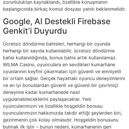
zorunluluktan kaynaklandı, özellikle konuşmanın
başlangıcında birkaç komut dosyası yanıtı beklenmelidir.
Google, AI Destekli Firebase
Genkit’i Duyurdu
Ücretsiz döndürme bahisleri, herhangi bir oyunda
herhangi bir sayıda kullanılabilir, ücretsiz döndürme
bahsi kullanıldığında, bonus bahis artık kullanılamaz.
WILMA Casino, oyunculara en sevdikleri kumarhane
oyunlarının keyfini çıkarmaları için güvenli ve emniyetli
bir ortam sağlar. Gerçek hayattaki oyuncu deneyimlerini
ve en iyi bonuslardan güvenli ve güvenli bir çevrimiçi
deneyime kadar kumarhanede nasıl
uygulanabileceklerini paylaşacaklar. Yeni
oyuncularımızın ve özellikle hoşgeldin bonusu
oyuncularımızın hakkımızda takdir ettiği şeylerden biri,
gezinmenin çok kolay olmasıdır. Hoşgeldin bonusunu
bulmak ilk iştir – bunun nedeni, kumarhanenin geri