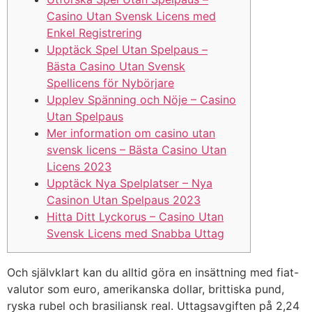
Casino Utan Svensk Licens med
Enkel Registrering
Upptäck Spel Utan Spelpaus –
Bästa Casino Utan Svensk
Spellicens för Nybörjare
Upplev Spänning och Nöje – Casino
Utan Spelpaus
Mer information om casino utan
svensk licens – Bästa Casino Utan
Licens 2023
Upptäck Nya Spelplatser – Nya
Casinon Utan Spelpaus 2023
Hitta Ditt Lyckorus – Casino Utan
Svensk Licens med Snabba Uttag
Och självklart kan du alltid göra en insättning med fiat-
valutor som euro, amerikanska dollar, brittiska pund,
ryska rubel och brasiliansk real. Uttagsavgiften på 2,24