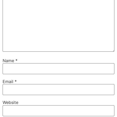
Name
*
Email
*
Website