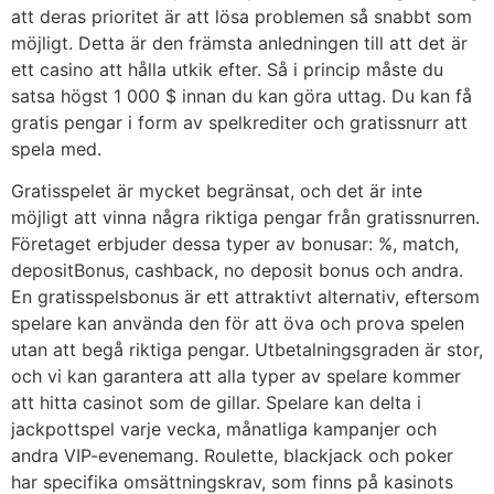
att deras prioritet är att lösa problemen så snabbt som
möjligt. Detta är den främsta anledningen till att det är
ett casino att hålla utkik efter. Så i princip måste du
satsa högst 1 000 $ innan du kan göra uttag. Du kan få
gratis pengar i form av spelkrediter och gratissnurr att
spela med.
Gratisspelet är mycket begränsat, och det är inte
möjligt att vinna några riktiga pengar från gratissnurren.
Företaget erbjuder dessa typer av bonusar: %, match,
depositBonus, cashback, no deposit bonus och andra.
En gratisspelsbonus är ett attraktivt alternativ, eftersom
spelare kan använda den för att öva och prova spelen
utan att begå riktiga pengar. Utbetalningsgraden är stor,
och vi kan garantera att alla typer av spelare kommer
att hitta casinot som de gillar. Spelare kan delta i
jackpottspel varje vecka, månatliga kampanjer och
andra VIP-evenemang. Roulette, blackjack och poker
har specifika omsättningskrav, som finns på kasinots