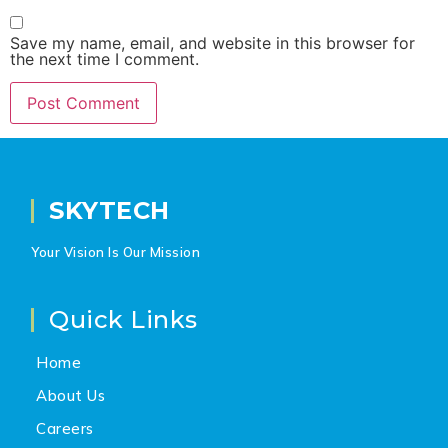
Save my name, email, and website in this browser for
the next time I comment.
SKYTECH
Your Vision Is Our Mission
Quick Links
Home
About Us
Careers