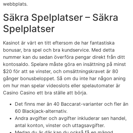
webbplats.
Säkra Spelplatser – Säkra
Spelplatser
Kasinot är värt en titt eftersom de har fantastiska
bonusar, bra spel och bra kundservice. Med detta
nummer kan du sedan överföra pengar direkt från ditt
kontosaldo. Spelare måste göra en insättning på minst
$20 för att se vinster, och omsättningskravet är 80
gånger bonusbeloppet. Så om du inte har någon aning
om hur man spelar videoslots eller spelautomater är
Casino Casino ett bra ställe att börja.
Det finns mer än 40 Baccarat-varianter och fler än
60 Blackjack-alternativ.
Andra avgifter och avgifter inkluderar sen handel,
antal konton, vinster och uttagsavgifter.
Medan du är där kan du också få en mängd