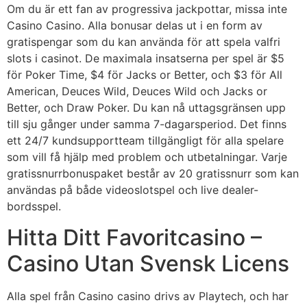
Om du är ett fan av progressiva jackpottar, missa inte
Casino Casino. Alla bonusar delas ut i en form av
gratispengar som du kan använda för att spela valfri
slots i casinot. De maximala insatserna per spel är $5
för Poker Time, $4 för Jacks or Better, och $3 för All
American, Deuces Wild, Deuces Wild och Jacks or
Better, och Draw Poker. Du kan nå uttagsgränsen upp
till sju gånger under samma 7-dagarsperiod. Det finns
ett 24/7 kundsupportteam tillgängligt för alla spelare
som vill få hjälp med problem och utbetalningar. Varje
gratissnurrbonuspaket består av 20 gratissnurr som kan
användas på både videoslotspel och live dealer-
bordsspel.
Hitta Ditt Favoritcasino –
Casino Utan Svensk Licens
Alla spel från Casino casino drivs av Playtech, och har