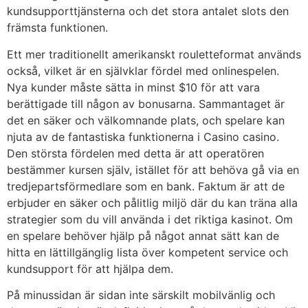
kundsupporttjänsterna och det stora antalet slots den
främsta funktionen.
Ett mer traditionellt amerikanskt rouletteformat används
också, vilket är en självklar fördel med onlinespelen.
Nya kunder måste sätta in minst $10 för att vara
berättigade till någon av bonusarna. Sammantaget är
det en säker och välkomnande plats, och spelare kan
njuta av de fantastiska funktionerna i Casino casino.
Den största fördelen med detta är att operatören
bestämmer kursen själv, istället för att behöva gå via en
tredjepartsförmedlare som en bank. Faktum är att de
erbjuder en säker och pålitlig miljö där du kan träna alla
strategier som du vill använda i det riktiga kasinot. Om
en spelare behöver hjälp på något annat sätt kan de
hitta en lättillgänglig lista över kompetent service och
kundsupport för att hjälpa dem.
På minussidan är sidan inte särskilt mobilvänlig och