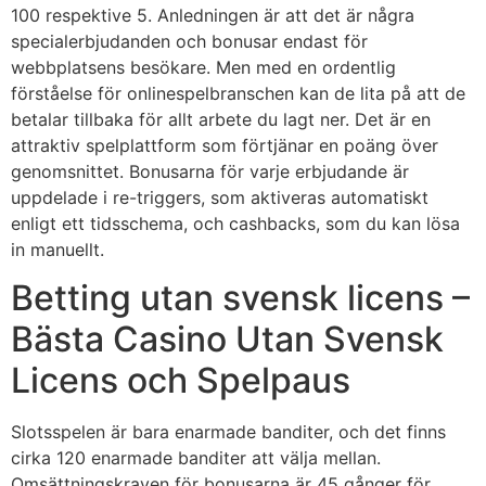
100 respektive 5. Anledningen är att det är några
specialerbjudanden och bonusar endast för
webbplatsens besökare. Men med en ordentlig
förståelse för onlinespelbranschen kan de lita på att de
betalar tillbaka för allt arbete du lagt ner. Det är en
attraktiv spelplattform som förtjänar en poäng över
genomsnittet. Bonusarna för varje erbjudande är
uppdelade i re-triggers, som aktiveras automatiskt
enligt ett tidsschema, och cashbacks, som du kan lösa
in manuellt.
Betting utan svensk licens –
Bästa Casino Utan Svensk
Licens och Spelpaus
Slotsspelen är bara enarmade banditer, och det finns
cirka 120 enarmade banditer att välja mellan.
Omsättningskraven för bonusarna är 45 gånger för