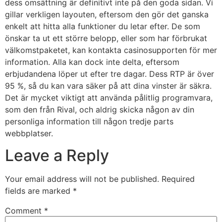
dess omsättning är definitivt inte på den goda sidan. Vi
gillar verkligen layouten, eftersom den gör det ganska
enkelt att hitta alla funktioner du letar efter. De som
önskar ta ut ett större belopp, eller som har förbrukat
välkomstpaketet, kan kontakta casinosupporten för mer
information. Alla kan dock inte delta, eftersom
erbjudandena löper ut efter tre dagar. Dess RTP är över
95 %, så du kan vara säker på att dina vinster är säkra.
Det är mycket viktigt att använda pålitlig programvara,
som den från Rival, och aldrig skicka någon av din
personliga information till någon tredje parts
webbplatser.
Leave a Reply
Your email address will not be published.
Required
fields are marked
*
Comment
*