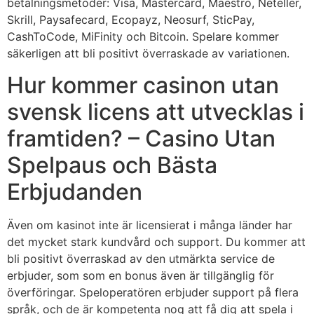
betalningsmetoder: Visa, Mastercard, Maestro, Neteller,
Skrill, Paysafecard, Ecopayz, Neosurf, SticPay,
CashToCode, MiFinity och Bitcoin. Spelare kommer
säkerligen att bli positivt överraskade av variationen.
Hur kommer casinon utan
svensk licens att utvecklas i
framtiden? – Casino Utan
Spelpaus och Bästa
Erbjudanden
Även om kasinot inte är licensierat i många länder har
det mycket stark kundvård och support. Du kommer att
bli positivt överraskad av den utmärkta service de
erbjuder, som som en bonus även är tillgänglig för
överföringar. Speloperatören erbjuder support på flera
språk, och de är kompetenta nog att få dig att spela i