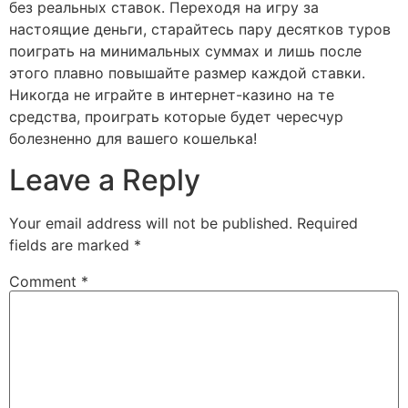
без реальных ставок. Переходя на игру за
настоящие деньги, старайтесь пару десятков туров
поиграть на минимальных суммах и лишь после
этого плавно повышайте размер каждой ставки.
Никогда не играйте в интернет-казино на те
средства, проиграть которые будет чересчур
болезненно для вашего кошелька!
Leave a Reply
Your email address will not be published.
Required
fields are marked
*
Comment
*