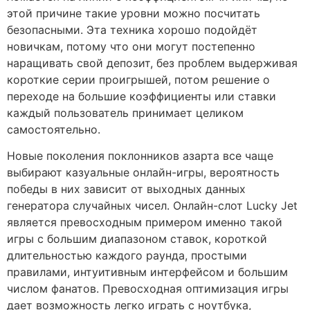
этой причине такие уровни можно посчитать
безопасными. Эта техника хорошо подойдёт
новичкам, потому что они могут постепенно
наращивать свой депозит, без проблем выдерживая
короткие серии проигрышей, потом решение о
переходе на большие коэффициенты или ставки
каждый пользователь принимает целиком
самостоятельно.
Новые поколения поклонников азарта все чаще
выбирают казуальные онлайн-игры, вероятность
победы в них зависит от выходных данных
генератора случайных чисел. Онлайн-слот Lucky Jet
является превосходным примером именно такой
игры с большим диапазоном ставок, короткой
длительностью каждого раунда, простыми
правилами, интуитивным интерфейсом и большим
числом фанатов. Превосходная оптимизация игры
дает возможность легко играть с ноутбука,