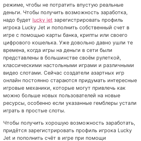
режиме, чтобы не потратить впустую реальные
деньги. Чтобы получить возможность заработка,
надо будет
lucky jet
зарегистрировать профиль
игрока Lucky Jet и пополнить собственный счет в
игре с помощью карты банка, крипты или своего
цифрового кошелька. Уже довольно давно ушли те
времена, когда игры на деньги в сети были
представлены в большинстве своём рулеткой,
классическими настольными играми и различными
видео слотами. Сейчас создатели азартных игр
онлайн постоянно стараются придумать интересные
игровые механики, которые могут привлечь как
можно больше новых пользователей на новые
ресурсы, особенно если указанные гемблеры устали
играть в простые слоты.
Чтобы получить хорошую возможность заработать,
придётся зарегистрировать профиль игрока Lucky
Jet и пополнить счёт в игре при помощи