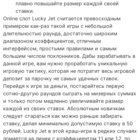
плавно повышайте размер каждой своей
ставки.
Online слот Lucky Jet считается превосходным
примером как-раз такой игры с небольшой
длительностью раунда, достаточно широким
диапазоном коэффициентов, отличным
интерфейсом, простыми правилами и самым
большим числом поклонников. Дабы зарабатывать в
данной игре, вам нужно проработать уникальную
игровую тактику, которая не потратит весь игровой
депозит за парочку не самых удачных ставок.
Перейдя к игре за деньги, постарайтесь первую
сотню-другую раундов сыграть на мизерных суммах
и только потом медленно увеличивайте размер
каждой из своих ставок. Абсолютным новичкам
следует стараться как можно раньше забирать
ставку, делая минимально допустимую ставку в 50
рублей. Lucky Jet в этой краш-игре в редких случаях
ломается на линии с коэффициентом 1.1 или 1.2, по