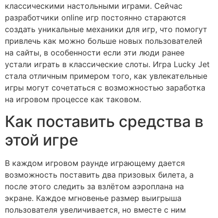
классическими настольными играми. Сейчас
разработчики online игр постоянно стараются
создать уникальные механики для игр, что помогут
привлечь как можно больше новых пользователей
на сайты, в особенности если эти люди ранее
устали играть в классические слоты. Игра Lucky Jet
стала отличным примером того, как увлекательные
игры могут сочетаться с возможностью заработка
на игровом процессе как таковом.
Как поставить средства в
этой игре
В каждом игровом раунде играющему дается
возможность поставить два призовых билета, а
после этого следить за взлётом аэроплана на
экране. Каждое мгновенье размер выигрыша
пользователя увеличивается, но вместе с ним