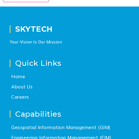
SKYTECH
Your Vision Is Our Mission
Quick Links
Home
About Us
Careers
Capabilities
Geospatial Information Management (GIM)
Engineering Information Management (EIM)