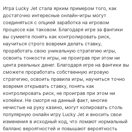
Игра Lucky Jet стала ярким примером того, как
достаточно интересные онлайн-игры могут
соединяться с опцией заработка на игровом
процессе как таковом. Благодаря игре за фантики
вы сумеете понять как контролировать риск,
научиться строго вовремя делать ставку,
проработать свою уникальную стратегию игры,
освоить тонкости игры, не проиграв при этом ни
цента реальных денег. Благодаря игре на фантики вы
сможете проработать собственную игровую
стратегию, освоить правила игры, научиться точно
вовремя открывать ставку, понять как
контролировать риск, не проиграв при этом ни
копейки. Не смотря на данный факт, многие
нечистые на руку казино, могут копировать столь
популярную онлайн игру Lucky Jet и вносить свои
изменения в исходный код, что ломают нормальный
балланс вероятностей и повышают вероятность