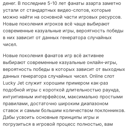
денег. В последние 5-10 лет фанаты азарта заметно
устали от стандартных видео-слотов, которые
можно найти на основной части игровых ресурсов.
Новые поколения игроков всё чаще выбирают
современные казуальные игры, вероятность победы
в них зависит от данных генератора случайных
чисел.
Новые поколения фанатов игр всё активнее
выбирают современные казуальные онлайн-игры,
вероятность победы в которых зависит от выходных
данных генератора случайных чисел. Online слот
Lucky Jet служит хорошим примером как-раз
подобной игры с короткой длительностью раунда,
интуитивным интерфейсом, максимально простыми
правилами, достаточно широким диапазоном
ставок и самым большим количеством поклонников.
Дабы усвоить основные принципы игры и
погрузиться в игровой процесс полностью, вам