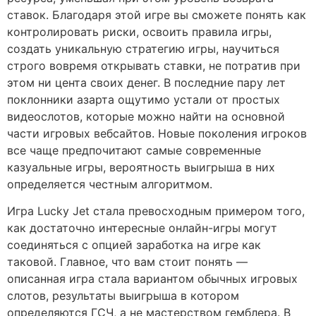
ставок. Благодаря этой игре вы сможете понять как
контролировать риски, освоить правила игры,
создать уникальную стратегию игры, научиться
строго вовремя открывать ставки, не потратив при
этом ни цента своих денег. В последние пару лет
поклонники азарта ощутимо устали от простых
видеослотов, которые можно найти на основной
части игровых вебсайтов. Новые поколения игроков
все чаще предпочитают самые современные
казуальные игры, вероятность выигрыша в них
определяется честным алгоритмом.
Игра Lucky Jet стала превосходным примером того,
как достаточно интересные онлайн-игры могут
соединяться с опцией заработка на игре как
таковой. Главное, что вам стоит понять —
описанная игра стала вариантом обычных игровых
слотов, результаты выигрыша в котором
определяются ГСЧ, а не мастерством гемблера. В