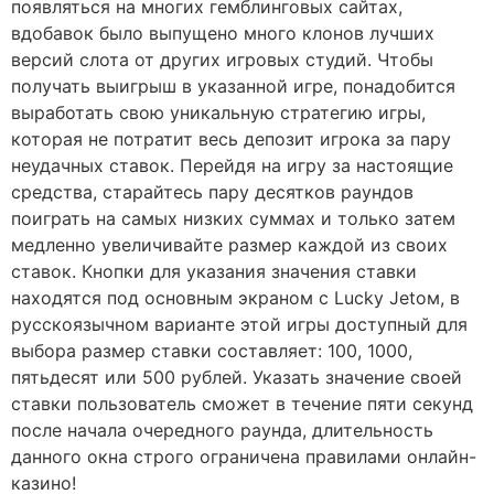
появляться на многих гемблинговых сайтах,
вдобавок было выпущено много клонов лучших
версий слота от других игровых студий. Чтобы
получать выигрыш в указанной игре, понадобится
выработать свою уникальную стратегию игры,
которая не потратит весь депозит игрока за пару
неудачных ставок. Перейдя на игру за настоящие
средства, старайтесь пару десятков раундов
поиграть на самых низких суммах и только затем
медленно увеличивайте размер каждой из своих
ставок. Кнопки для указания значения ставки
находятся под основным экраном с Lucky Jetом, в
русскоязычном варианте этой игры доступный для
выбора размер ставки составляет: 100, 1000,
пятьдесят или 500 рублей. Указать значение своей
ставки пользователь сможет в течение пяти секунд
после начала очередного раунда, длительность
данного окна строго ограничена правилами онлайн-
казино!