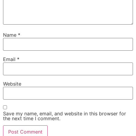
Name
*
Email
*
Website
Save my name, email, and website in this browser for
the next time I comment.