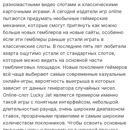
разномастными видео слотами и классическими
карточными играми. А сегодня издатели игр online
пытаются придумать необычные геймерские
механики, которые смогут притянуть как можно
больше новых гемблеров на новые сайты, особенно
если эти гемблеры раньше устали играть в
классические слоты. В последние пять лет любители
азарта ощутимо устали от стандартных слотов,
которые можно видеть на основной части
гемблинговых площадок. Новые поколения геймеров
всё чаще выбирают самые современные казуальные
онлайн-игры, вероятность выигрыша в которых
зависит от данных генератора случайных чисел.
Online-слот Lucky Jet является примером именно
такой игры с понятным интерфейсом, небольшой
длительностью раунда, очень широким диапазоном
ставок, прозрачными правилами и самым широким
количеством поклонников. Чтобы освоить основные
принципы игры и погрузиться в игровой процесс,