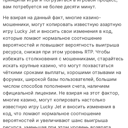
вам потребуется не более десяти минут.
Не взирая на данный факт, многие казино-
мошенники, могут копировать известную азартную
игру Lucky Jet и вносить свои изменения в код,
которые ломают нормальное соотношение
вероятностей и повышают вероятность выигрыша
ресурса, снижая при этом уровень RTP. Чтобы
избежать столкновения с мошенниками, старайтесь
искать крупные казино, что могут похвастаться
чёткими сроками выплаты, хорошими отзывами на
форумах, широкой базы пользователей, большим
числом способов пополнения счета, наличием
официальной лицензии. Не взирая на этот фактор,
многие казино, могут копировать настолько
известную игру Lucky Jet и вносить изменения в
код, что ломают нормальное соотношение
вероятностей и увеличивают шанс выигрыша
ресурса, уменьшая при этом уровень возврата