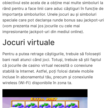
obiectivul este acela de a obține mai multe simboluri la
rând pentru a face linii care aduc câștiguri în funcție de
importanța simbolurilor. Unele jocuri au și simboluri
speciale care pot declanșa runde bonus sau jackpot-uri
(vom prezenta mai jos jocurile cu cele mai
impresionante jackpot-uri din mediul online).
Jocuri virtuale
Pentru a putea retrage câștigurile, trebuie să folosești
bani reali atunci când joci. Totuși, trebuie să știi faptul
că jocurile de casino virtual necesită o conexiune
stabilă la Internet. Astfel, poți folosi datele mobile
incluse în abonamentul tău, precum și conexiunile
wireless (Wi-Fi) disponibile în zona ta.