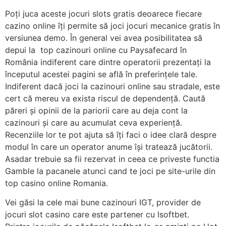
Poți juca aceste jocuri slots gratis deoarece fiecare
cazino online îți permite să joci jocuri mecanice gratis în
versiunea demo. În general vei avea posibilitatea să
depui la top cazinouri online cu Paysafecard în
România indiferent care dintre operatorii prezentați la
începutul acestei pagini se află în preferințele tale.
Indiferent dacă joci la cazinouri online sau stradale, este
cert că mereu va exista riscul de dependență. Caută
păreri și opinii de la pariorii care au deja cont la
cazinouri și care au acumulat ceva experiență.
Recenziile lor te pot ajuta să îți faci o idee clară despre
modul în care un operator anume își tratează jucătorii.
Asadar trebuie sa fii rezervat in ceea ce priveste functia
Gamble la pacanele atunci cand te joci pe site-urile din
top casino online Romania.
Vei găsi la cele mai bune cazinouri IGT, provider de
jocuri slot casino care este partener cu Isoftbet.