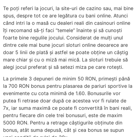
Te poți referi la jocuri, la site-uri de cazino sau, mai bine
spus, despre tot ce are legătura cu bani online. Atunci
când intri la o masă cu dealeri reali din casinouri online
îți recomand să-ți faci “temele” înainte și să cunoști
foarte bine regulile jocului. Considerat de mulți unul
dintre cele mai bune jocuri sloturi online deoarece are
doar 5 linii de plată și astfel se poate obține un câștig
mare chiar și cu o miză mai mică. La sloturi trebuie să
alegi jocul preferat și să setezi miza pe care rotești.
La primele 3 depuneri de minim 50 RON, primești până
la 700 RON bonus pentru plasarea de pariuri sportive la
evenimente cu cota minimă de 1.60. Bonusurile vor
putea fi retrase doar după ce acestea vor fi rulate de
7x, iar suma maximă ce poate fi convertită în bani reali,
pentru fiecare din cele trei bonusuri, este de maxim
5000 RON. Pentru a retrage câștigurile obținute din
bonus, atât suma depusă, cât și cea bonus se supun