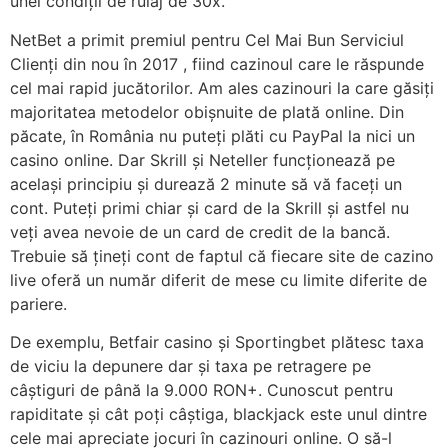
unei condiții de rulaj de 30x.
NetBet a primit premiul pentru Cel Mai Bun Serviciul
Clienți din nou în 2017 , fiind cazinoul care le răspunde
cel mai rapid jucătorilor. Am ales cazinouri la care găsiți
majoritatea metodelor obișnuite de plată online. Din
păcate, în România nu puteți plăti cu PayPal la nici un
casino online. Dar Skrill și Neteller funcționează pe
același principiu și durează 2 minute să vă faceți un
cont. Puteți primi chiar și card de la Skrill și astfel nu
veți avea nevoie de un card de credit de la bancă.
Trebuie să țineți cont de faptul că fiecare site de cazino
live oferă un număr diferit de mese cu limite diferite de
pariere.
De exemplu, Betfair casino și Sportingbet plătesc taxa
de viciu la depunere dar și taxa pe retragere pe
câștiguri de până la 9.000 RON+. Cunoscut pentru
rapiditate și cât poți câștiga, blackjack este unul dintre
cele mai apreciate jocuri în cazinouri online. O să-l