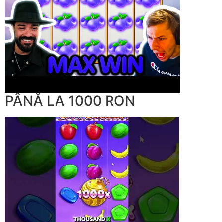
PÂNĂ LA 1000 RON