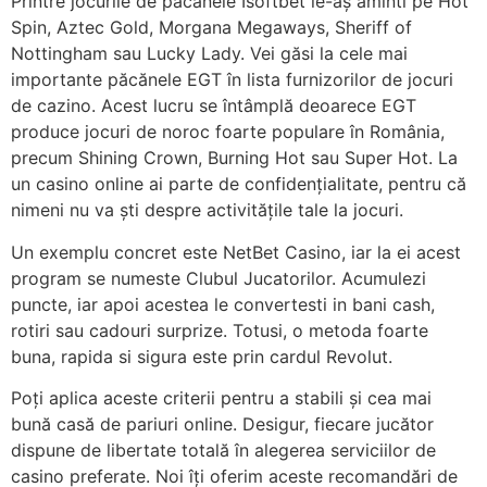
Printre jocurile de păcănele Isoftbet le-aș aminti pe Hot
Spin, Aztec Gold, Morgana Megaways, Sheriff of
Nottingham sau Lucky Lady. Vei găsi la cele mai
importante păcănele EGT în lista furnizorilor de jocuri
de cazino. Acest lucru se întâmplă deoarece EGT
produce jocuri de noroc foarte populare în România,
precum Shining Crown, Burning Hot sau Super Hot. La
un casino online ai parte de confidențialitate, pentru că
nimeni nu va ști despre activitățile tale la jocuri.
Un exemplu concret este NetBet Casino, iar la ei acest
program se numeste Clubul Jucatorilor. Acumulezi
puncte, iar apoi acestea le convertesti in bani cash,
rotiri sau cadouri surprize. Totusi, o metoda foarte
buna, rapida si sigura este prin cardul Revolut.
Poți aplica aceste criterii pentru a stabili și cea mai
bună casă de pariuri online. Desigur, fiecare jucător
dispune de libertate totală în alegerea serviciilor de
casino preferate. Noi îți oferim aceste recomandări de