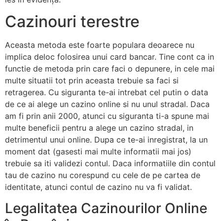
Cazinouri terestre
Aceasta metoda este foarte populara deoarece nu
implica deloc folosirea unui card bancar. Tine cont ca in
functie de metoda prin care faci o depunere, in cele mai
multe situatii tot prin aceasta trebuie sa faci si
retragerea. Cu siguranta te-ai intrebat cel putin o data
de ce ai alege un cazino online si nu unul stradal. Daca
am fi prin anii 2000, atunci cu siguranta ti-a spune mai
multe beneficii pentru a alege un cazino stradal, in
detrimentul unui online. Dupa ce te-ai inregistrat, la un
moment dat (gasesti mai multe informatii mai jos)
trebuie sa iti validezi contul. Daca informatiile din contul
tau de cazino nu corespund cu cele de pe cartea de
identitate, atunci contul de cazino nu va fi validat.
Legalitatea Cazinourilor Online