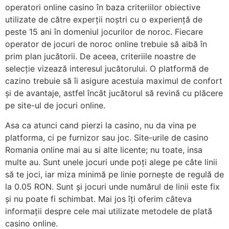
operatori online casino în baza criteriilor obiective
utilizate de către experții noștri cu o experiență de
peste 15 ani în domeniul jocurilor de noroc. Fiecare
operator de jocuri de noroc online trebuie să aibă în
prim plan jucătorii. De aceea, criteriile noastre de
selecție vizează interesul jucătorului. O platformă de
cazino trebuie să îi asigure acestuia maximul de confort
și de avantaje, astfel încât jucătorul să revină cu plăcere
pe site-ul de jocuri online.
Asa ca atunci cand pierzi la casino, nu da vina pe
platforma, ci pe furnizor sau joc. Site-urile de casino
Romania online mai au si alte licente; nu toate, insa
multe au. Sunt unele jocuri unde poți alege pe câte linii
să te joci, iar miza minimă pe linie pornește de regulă de
la 0.05 RON. Sunt și jocuri unde numărul de linii este fix
și nu poate fi schimbat. Mai jos îți oferim câteva
informații despre cele mai utilizate metodele de plată
casino online.