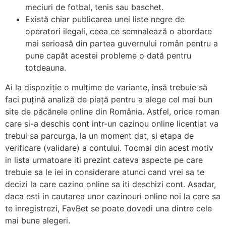
meciuri de fotbal, tenis sau baschet.
Există chiar publicarea unei liste negre de
operatori ilegali, ceea ce semnalează o abordare
mai serioasă din partea guvernului român pentru a
pune capăt acestei probleme o dată pentru
totdeauna.
Ai la dispoziție o mulțime de variante, însă trebuie să
faci puțină analiză de piață pentru a alege cel mai bun
site de păcănele online din România. Astfel, orice roman
care si-a deschis cont intr-un cazinou online licentiat va
trebui sa parcurga, la un moment dat, si etapa de
verificare (validare) a contului. Tocmai din acest motiv
in lista urmatoare iti prezint cateva aspecte pe care
trebuie sa le iei in considerare atunci cand vrei sa te
decizi la care cazino online sa iti deschizi cont. Asadar,
daca esti in cautarea unor cazinouri online noi la care sa
te inregistrezi, FavBet se poate dovedi una dintre cele
mai bune alegeri.