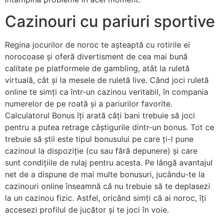
Cazinouri cu pariuri sportive
Regina jocurilor de noroc te așteaptă cu rotirile ei
norocoase și oferă divertisment de cea mai bună
calitate pe platformele de gambling, atât la ruletă
virtuală, cât și la mesele de ruletă live. Când joci ruletă
online te simți ca într-un cazinou veritabil, în compania
numerelor de pe roată și a pariurilor favorite.
Calculatorul Bonus îți arată câți bani trebuie să joci
pentru a putea retrage câștigurile dintr-un bonus. Tot ce
trebuie să știi este tipul bonusului pe care ți-l pune
cazinoul la dispoziție (cu sau fără depunere) și care
sunt condițiile de rulaj pentru acesta. Pe lângă avantajul
net de a dispune de mai multe bonusuri, jucându-te la
cazinouri online înseamnă că nu trebuie să te deplasezi
la un cazinou fizic. Astfel, oricând simți că ai noroc, îți
accesezi profilul de jucător și te joci în voie.