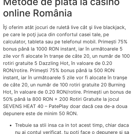
Metode de plată la casino
online România
Îţi oferim atât jocuri de ruletă live cât şi live blackjack,
pe care le poţi juca din confortul casei tale, pe
calculator, tableta sau pe telefonul mobil. Primești 75%
bonus până la 1000 RON instant, iar în următoarele 5
zile vor fi alocate în tranșe de câte 20, un număr de 100
rotiri gratuite 5 Dazzling Hot, în valoare de 0.20
RON/rotire. Primești 75% bonus până la 500 RON
instant, iar în următoarele 5 zile vor fi alocate în tranșe
de câte 20, un număr de 100 rotiri gratuite 20 Burning
Hot, în valoare de 0.20 RON/rotire. Primești un bonus de
50% până la 800 RON + 200 Rotiri Gratuite la jocul
SEVENS HEAT 40 – PatePlay doar dacă cea de-a doua
depunere este de minim 50 RON.
Trebuie sa stii insa ca in tot acest timp, chiar daca
nu ai contul verificat, tu poti face o depunere si sa