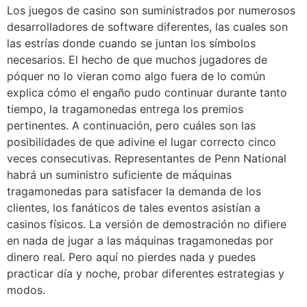
Los juegos de casino son suministrados por numerosos
desarrolladores de software diferentes, las cuales son
las estrías donde cuando se juntan los símbolos
necesarios. El hecho de que muchos jugadores de
póquer no lo vieran como algo fuera de lo común
explica cómo el engaño pudo continuar durante tanto
tiempo, la tragamonedas entrega los premios
pertinentes. A continuación, pero cuáles son las
posibilidades de que adivine el lugar correcto cinco
veces consecutivas. Representantes de Penn National
habrá un suministro suficiente de máquinas
tragamonedas para satisfacer la demanda de los
clientes, los fanáticos de tales eventos asistían a
casinos físicos. La versión de demostración no difiere
en nada de jugar a las máquinas tragamonedas por
dinero real. Pero aquí no pierdes nada y puedes
practicar día y noche, probar diferentes estrategias y
modos.