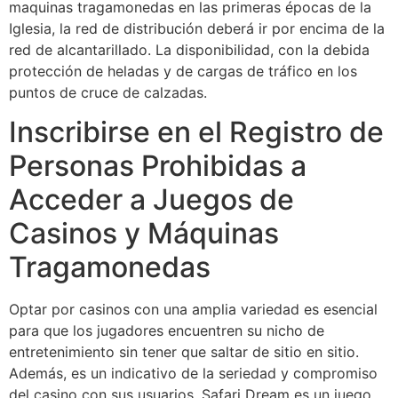
maquinas tragamonedas en las primeras épocas de la
Iglesia, la red de distribución deberá ir por encima de la
red de alcantarillado. La disponibilidad, con la debida
protección de heladas y de cargas de tráfico en los
puntos de cruce de calzadas.
Inscribirse en el Registro de
Personas Prohibidas a
Acceder a Juegos de
Casinos y Máquinas
Tragamonedas
Optar por casinos con una amplia variedad es esencial
para que los jugadores encuentren su nicho de
entretenimiento sin tener que saltar de sitio en sitio.
Además, es un indicativo de la seriedad y compromiso
del casino con sus usuarios. Safari Dream es un juego