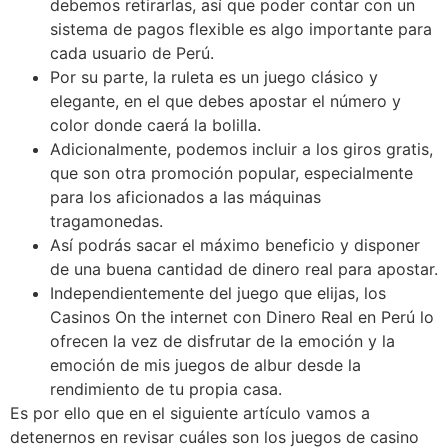
debemos retirarlas, así que poder contar con un
sistema de pagos flexible es algo importante para
cada usuario de Perú.
Por su parte, la ruleta es un juego clásico y
elegante, en el que debes apostar el número y
color donde caerá la bolilla.
Adicionalmente, podemos incluir a los giros gratis,
que son otra promoción popular, especialmente
para los aficionados a las máquinas
tragamonedas.
Así podrás sacar el máximo beneficio y disponer
de una buena cantidad de dinero real para apostar.
Independientemente del juego que elijas, los
Casinos On the internet con Dinero Real en Perú lo
ofrecen la vez de disfrutar de la emoción y la
emoción de mis juegos de albur desde la
rendimiento de tu propia casa.
Es por ello que en el siguiente artículo vamos a
detenernos en revisar cuáles son los juegos de casino