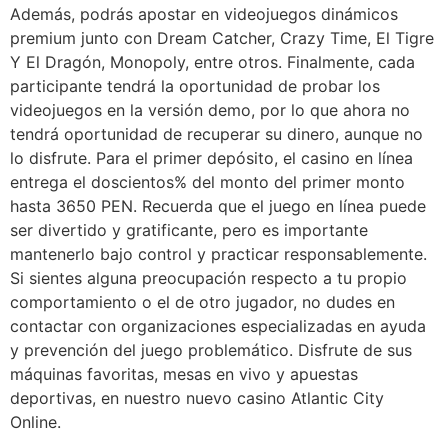
Además, podrás apostar en videojuegos dinámicos
premium junto con Dream Catcher, Crazy Time, El Tigre
Y El Dragón, Monopoly, entre otros. Finalmente, cada
participante tendrá la oportunidad de probar los
videojuegos en la versión demo, por lo que ahora no
tendrá oportunidad de recuperar su dinero, aunque no
lo disfrute. Para el primer depósito, el casino en línea
entrega el doscientos% del monto del primer monto
hasta 3650 PEN. Recuerda que el juego en línea puede
ser divertido y gratificante, pero es importante
mantenerlo bajo control y practicar responsablemente.
Si sientes alguna preocupación respecto a tu propio
comportamiento o el de otro jugador, no dudes en
contactar con organizaciones especializadas en ayuda
y prevención del juego problemático. Disfrute de sus
máquinas favoritas, mesas en vivo y apuestas
deportivas, en nuestro nuevo casino Atlantic City
Online.