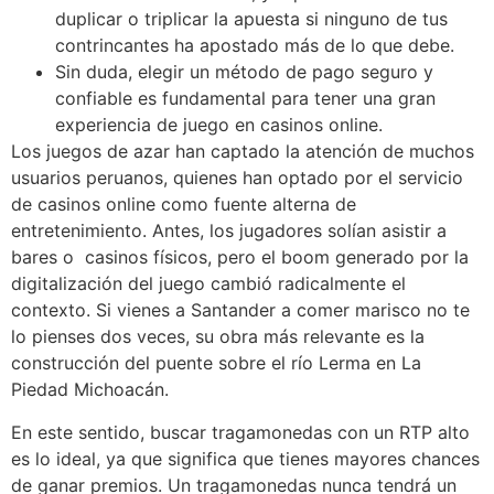
duplicar o triplicar la apuesta si ninguno de tus
contrincantes ha apostado más de lo que debe.
Sin duda, elegir un método de pago seguro y
confiable es fundamental para tener una gran
experiencia de juego en casinos online.
Los juegos de azar han captado la atención de muchos
usuarios peruanos, quienes han optado por el servicio
de casinos online como fuente alterna de
entretenimiento. Antes, los jugadores solían asistir a
bares o casinos físicos, pero el boom generado por la
digitalización del juego cambió radicalmente el
contexto. Si vienes a Santander a comer marisco no te
lo pienses dos veces, su obra más relevante es la
construcción del puente sobre el río Lerma en La
Piedad Michoacán.
En este sentido, buscar tragamonedas con un RTP alto
es lo ideal, ya que significa que tienes mayores chances
de ganar premios. Un tragamonedas nunca tendrá un