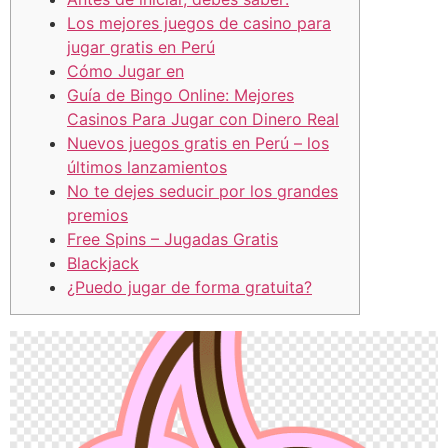
Los mejores juegos de casino para
jugar gratis en Perú
Cómo Jugar en
Guía de Bingo Online: Mejores
Casinos Para Jugar con Dinero Real
Nuevos juegos gratis en Perú – los
últimos lanzamientos
No te dejes seducir por los grandes
premios
Free Spins – Jugadas Gratis
Blackjack
¿Puedo jugar de forma gratuita?