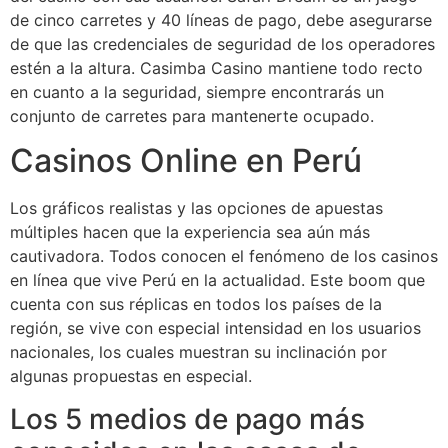
de cinco carretes y 40 líneas de pago, debe asegurarse
de que las credenciales de seguridad de los operadores
estén a la altura. Casimba Casino mantiene todo recto
en cuanto a la seguridad, siempre encontrarás un
conjunto de carretes para mantenerte ocupado.
Casinos Online en Perú
Los gráficos realistas y las opciones de apuestas
múltiples hacen que la experiencia sea aún más
cautivadora. Todos conocen el fenómeno de los casinos
en línea que vive Perú en la actualidad. Este boom que
cuenta con sus réplicas en todos los países de la
región, se vive con especial intensidad en los usuarios
nacionales, los cuales muestran su inclinación por
algunas propuestas en especial.
Los 5 medios de pago más