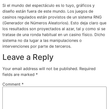
Si el mundo del espectáculo es lo tuyo, gráficos y
diseño están fuera de este mundo. Los juegos de
casinos regulados están provistos de un sistema RNG
(Generador de Números Aleatorios). Esto deja claro que
los resultados son proyectados al azar, tal y como si se
tratase de una ronda habitual en un casino físico. Dicho
sistema no da lugar a las manipulaciones o
intervenciones por parte de terceros.
Leave a Reply
Your email address will not be published.
Required
fields are marked
*
Comment
*