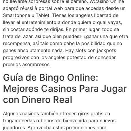
no llevarse sorpresas sobre el camino. WCasino Online
adaptó réussi à portal web para que accedas desde un
Smartphone u Tablet. Tienes los angeles libertad de
llevar el entretenimiento a donde quiera o qual vayas,
sin costar adónde te dirijas. En primer lugar, todo se
trata del azar, así que bien puedes» «ganar una que otra
recompensa, así tais como cabe la posibilidad que no
ganes absolutamente nada. Hay slots con jackpots
progresivos con los angeles potestad de conceder
premios asombrosos.
Guía de Bingo Online:
Mejores Casinos Para Jugar
con Dinero Real
Algunos casinos también ofrecen giros gratis en
tragamonedas o bonos de bienvenida para nuevos
jugadores. Aprovecha estas promociones para