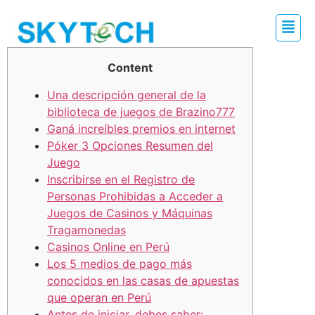
Content
Una descripción general de la
biblioteca de juegos de Brazino777
Ganá increíbles premios en internet
Póker 3 Opciones Resumen del
Juego
Inscribirse en el Registro de
Personas Prohibidas a Acceder a
Juegos de Casinos y Máquinas
Tragamonedas
Casinos Online en Perú
Los 5 medios de pago más
conocidos en las casas de apuestas
que operan en Perú
Antes de iniciar, debes saber: