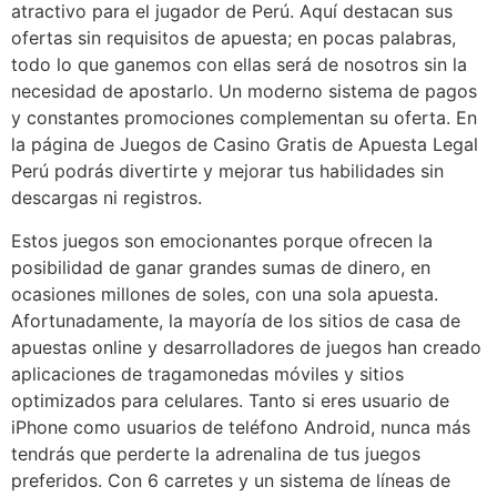
atractivo para el jugador de Perú. Aquí destacan sus
ofertas sin requisitos de apuesta; en pocas palabras,
todo lo que ganemos con ellas será de nosotros sin la
necesidad de apostarlo. Un moderno sistema de pagos
y constantes promociones complementan su oferta. En
la página de Juegos de Casino Gratis de Apuesta Legal
Perú podrás divertirte y mejorar tus habilidades sin
descargas ni registros.
Estos juegos son emocionantes porque ofrecen la
posibilidad de ganar grandes sumas de dinero, en
ocasiones millones de soles, con una sola apuesta.
Afortunadamente, la mayoría de los sitios de casa de
apuestas online y desarrolladores de juegos han creado
aplicaciones de tragamonedas móviles y sitios
optimizados para celulares. Tanto si eres usuario de
iPhone como usuarios de teléfono Android, nunca más
tendrás que perderte la adrenalina de tus juegos
preferidos. Con 6 carretes y un sistema de líneas de