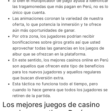
Si bien el multiplicador de pago ayuda a identificar
las tragamonedas que más pagan en Perú, no es lo
único que cuenta.
Las animaciones coronan la variedad de nuestra
oferta, lo que potencia la inmersión y te ofrece
aún más oportunidades de ganar.
Por otra zona, los jugadores podrian recibir
bonificaciones sobre giros gratis así que usted
aprovechar todas las ganancias en los juegos de
albur que se ofrezcan en la plataforma.
En este sentido, los mejores casinos online en Perú
son aquellos que ofrecen este tipo de beneficios
para los nuevos jugadores y aquellos regulares
que buscan diversión extra.
Esta táctica no funciona todo el tiempo, pero
cuando lo hace genera que todos los jugadores se
retiren de la partida.
Los mejores juegos de casino