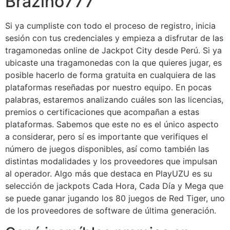
Brazino777
Si ya cumpliste con todo el proceso de registro, inicia
sesión con tus credenciales y empieza a disfrutar de las
tragamonedas online de Jackpot City desde Perú. Si ya
ubicaste una tragamonedas con la que quieres jugar, es
posible hacerlo de forma gratuita en cualquiera de las
plataformas reseñadas por nuestro equipo. En pocas
palabras, estaremos analizando cuáles son las licencias,
premios o certificaciones que acompañan a estas
plataformas. Sabemos que este no es el único aspecto
a considerar, pero sí es importante que verifiques el
número de juegos disponibles, así como también las
distintas modalidades y los proveedores que impulsan
al operador. Algo más que destaca en PlayUZU es su
selección de jackpots Cada Hora, Cada Día y Mega que
se puede ganar jugando los 80 juegos de Red Tiger, uno
de los proveedores de software de última generación.