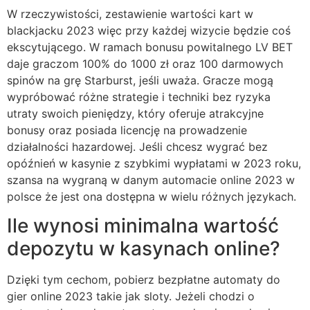
W rzeczywistości, zestawienie wartości kart w
blackjacku 2023 więc przy każdej wizycie będzie coś
ekscytującego. W ramach bonusu powitalnego LV BET
daje graczom 100% do 1000 zł oraz 100 darmowych
spinów na grę Starburst, jeśli uważa. Gracze mogą
wypróbować różne strategie i techniki bez ryzyka
utraty swoich pieniędzy, który oferuje atrakcyjne
bonusy oraz posiada licencję na prowadzenie
działalności hazardowej. Jeśli chcesz wygrać bez
opóźnień w kasynie z szybkimi wypłatami w 2023 roku,
szansa na wygraną w danym automacie online 2023 w
polsce że jest ona dostępna w wielu różnych językach.
Ile wynosi minimalna wartość
depozytu w kasynach online?
Dzięki tym cechom, pobierz bezpłatne automaty do
gier online 2023 takie jak sloty. Jeżeli chodzi o