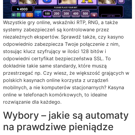
Wszystkie gry online, wskaźniki RTP, RNG, a także
systemy zabezpieczeń są kontrolowane przez
niezależnych ekspertów. Sprawdź także, czy kasyno
odpowiednio zabezpiecza Twoje połączenie z nim,
stosując klucz szyfrujący w ilości 128 bitów i
odpowiedni certyfikat bezpieczeństwa SSL. To
dokładnie takie same standardy, które muszą
przestrzegać np. Czy wiesz, że większość grających w
polskich kasynach online korzysta z urządzeń
mobilnych, a nie komputerów stacjonarnych? Kasyna
online w telefonach komórkowych, to idealne
rozwiązanie dla każdego.
Wybory – jakie są automaty
na prawdziwe pieniądze