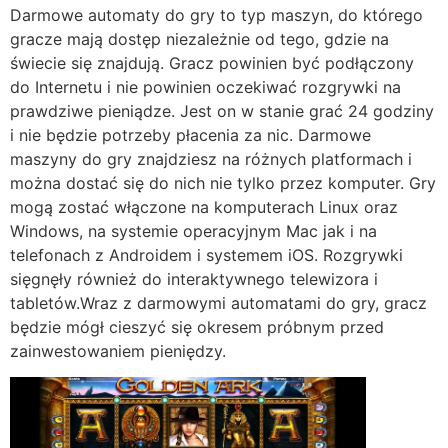
Darmowe automaty do gry to typ maszyn, do którego
gracze mają dostęp niezależnie od tego, gdzie na
świecie się znajdują. Gracz powinien być podłączony
do Internetu i nie powinien oczekiwać rozgrywki na
prawdziwe pieniądze. Jest on w stanie grać 24 godziny
i nie będzie potrzeby płacenia za nic. Darmowe
maszyny do gry znajdziesz na różnych platformach i
można dostać się do nich nie tylko przez komputer. Gry
mogą zostać włączone na komputerach Linux oraz
Windows, na systemie operacyjnym Mac jak i na
telefonach z Androidem i systemem iOS. Rozgrywki
sięgnęły również do interaktywnego telewizora i
tabletów.Wraz z darmowymi automatami do gry, gracz
będzie mógł cieszyć się okresem próbnym przed
zainwestowaniem pieniędzy.