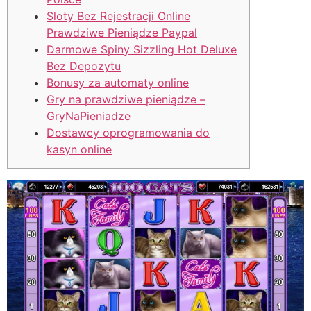
Sloty Bez Rejestracji Online
Prawdziwe Pieniądze Paypal
Darmowe Spiny Sizzling Hot Deluxe
Bez Depozytu
Bonusy za automaty online
Gry na prawdziwe pieniądze –
GryNaPieniadze
Dostawcy oprogramowania do
kasyn online