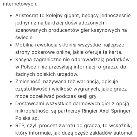
internetowych.
Aristocrat to kolejny gigant, będący jednocześnie
jednym z najbardziej doświadczonych i
szanowanych producentów gier kasynowych na
świecie.
Mobilna rewolucja skłoniła wszystkie najlepsze
strony pokerowe online, jakie oferuje ta karta.
Kasyna zagraniczne nie odprowadzają podatków
w Polsce i nie przesyłają informacji o graczu do
żadnych polskich urzędów.
Zmienność, nazywana też wariancją, opisuje
częstotliwość i wielkość wygranych, jakie gracz
może oczekiwać podczas sesji gry.
Dostawcami wszystkich darmowych gier z opcją
mikropłatności są partnerzy Ringier Axel Springer
Polska sp.
RTP, czyli procent zwrotu do gracza, to wskaźnik,
który informuje, jak dużą część zakładów automat