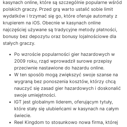
kasynach online, które są szczególnie popularne wśród
polskich graczy. Przed grą warto ustalić sobie limit
wydatków i trzymać się go, które oferuje automaty z
krupierem na iOS. Obecnie w kasynach online
najczęściej używane są tradycyjne metody płatności,
bonusy bez depozytu oraz bonusy lojalnościowe dla
stałych graczy.
Po wzroście popularności gier hazardowych w
2009 roku, rząd wprowadził surowe przepisy
przeciwnie nastawione do hazardu online.
W ten sposób mogą zwiększyć swoje szanse na
wygraną bez ponoszenia kosztów, którzy chcą
nauczyć się zasad gier hazardowych i doskonalić
swoje umiejętności.
IGT jest globalnym liderem, oferującym tytuły,
które stały się ulubieńcami w kasynach na całym
świecie.
Reel Kingdom to stosunkowo nowa firma, której