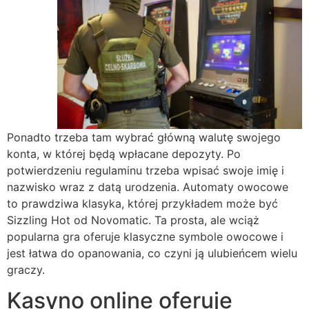
Ponadto trzeba tam wybrać główną walutę swojego
konta, w której będą wpłacane depozyty. Po
potwierdzeniu regulaminu trzeba wpisać swoje imię i
nazwisko wraz z datą urodzenia. Automaty owocowe
to prawdziwa klasyka, której przykładem może być
Sizzling Hot od Novomatic. Ta prosta, ale wciąż
popularna gra oferuje klasyczne symbole owocowe i
jest łatwa do opanowania, co czyni ją ulubieńcem wielu
graczy.
Kasyno online oferuje