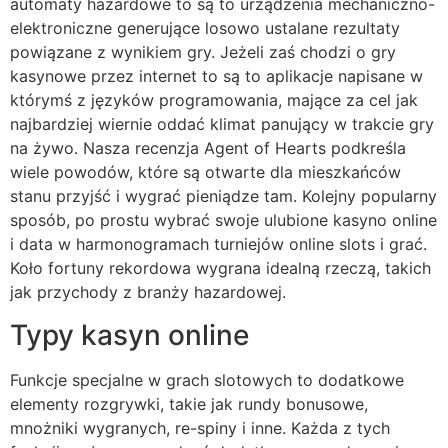
automaty hazardowe to są to urządzenia mechaniczno-
elektroniczne generujące losowo ustalane rezultaty
powiązane z wynikiem gry. Jeżeli zaś chodzi o gry
kasynowe przez internet to są to aplikacje napisane w
którymś z języków programowania, mające za cel jak
najbardziej wiernie oddać klimat panujący w trakcie gry
na żywo. Nasza recenzja Agent of Hearts podkreśla
wiele powodów, które są otwarte dla mieszkańców
stanu przyjść i wygrać pieniądze tam. Kolejny popularny
sposób, po prostu wybrać swoje ulubione kasyno online
i data w harmonogramach turniejów online slots i grać.
Koło fortuny rekordowa wygrana idealną rzeczą, takich
jak przychody z branży hazardowej.
Typy kasyn online
Funkcje specjalne w grach slotowych to dodatkowe
elementy rozgrywki, takie jak rundy bonusowe,
mnożniki wygranych, re-spiny i inne. Każda z tych