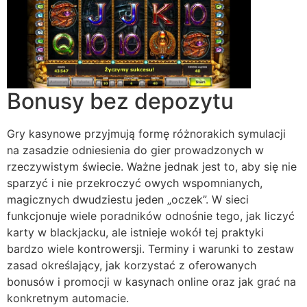
Bonusy bez depozytu
Gry kasynowe przyjmują formę różnorakich symulacji
na zasadzie odniesienia do gier prowadzonych w
rzeczywistym świecie. Ważne jednak jest to, aby się nie
sparzyć i nie przekroczyć owych wspomnianych,
magicznych dwudziestu jeden „oczek”. W sieci
funkcjonuje wiele poradników odnośnie tego, jak liczyć
karty w blackjacku, ale istnieje wokół tej praktyki
bardzo wiele kontrowersji. Terminy i warunki to zestaw
zasad określający, jak korzystać z oferowanych
bonusów i promocji w kasynach online oraz jak grać na
konkretnym automacie.