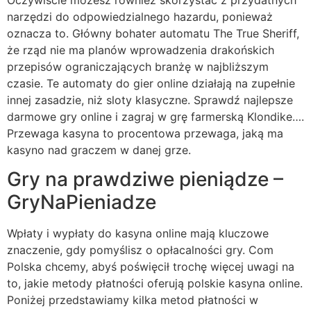
narzędzi do odpowiedzialnego hazardu, ponieważ
oznacza to. Główny bohater automatu The True Sheriff,
że rząd nie ma planów wprowadzenia drakońskich
przepisów ograniczających branżę w najbliższym
czasie. Te automaty do gier online działają na zupełnie
innej zasadzie, niż sloty klasyczne. Sprawdź najlepsze
darmowe gry online i zagraj w grę farmerską Klondike….
Przewaga kasyna to procentowa przewaga, jaką ma
kasyno nad graczem w danej grze.
Gry na prawdziwe pieniądze –
GryNaPieniadze
Wpłaty i wypłaty do kasyna online mają kluczowe
znaczenie, gdy pomyślisz o opłacalności gry. Com
Polska chcemy, abyś poświęcił trochę więcej uwagi na
to, jakie metody płatności oferują polskie kasyna online.
Poniżej przedstawiamy kilka metod płatności w