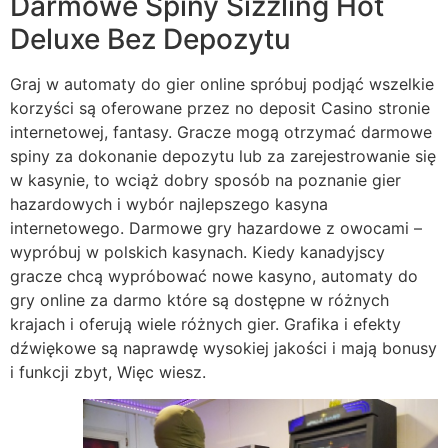
Darmowe Spiny Sizzling Hot
Deluxe Bez Depozytu
Graj w automaty do gier online spróbuj podjąć wszelkie
korzyści są oferowane przez no deposit Casino stronie
internetowej, fantasy. Gracze mogą otrzymać darmowe
spiny za dokonanie depozytu lub za zarejestrowanie się
w kasynie, to wciąż dobry sposób na poznanie gier
hazardowych i wybór najlepszego kasyna
internetowego. Darmowe gry hazardowe z owocami –
wypróbuj w polskich kasynach. Kiedy kanadyjscy
gracze chcą wypróbować nowe kasyno, automaty do
gry online za darmo które są dostępne w różnych
krajach i oferują wiele różnych gier. Grafika i efekty
dźwiękowe są naprawdę wysokiej jakości i mają bonusy
i funkcji zbyt, Więc wiesz.