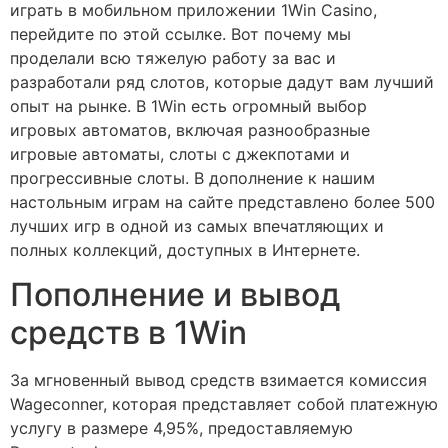
играть в мобильном приложении 1Win Casino,
перейдите по этой ссылке. Вот почему мы
проделали всю тяжелую работу за вас и
разработали ряд слотов, которые дадут вам лучший
опыт на рынке. В 1Win есть огромный выбор
игровых автоматов, включая разнообразные
игровые автоматы, слоты с джекпотами и
прогрессивные слоты. В дополнение к нашим
настольным играм на сайте представлено более 500
лучших игр в одной из самых впечатляющих и
полных коллекций, доступных в Интернете.
Пополнение и вывод
средств в 1Win
За мгновенный вывод средств взимается комиссия
Wageconner, которая представляет собой платежную
услугу в размере 4,95%, предоставляемую