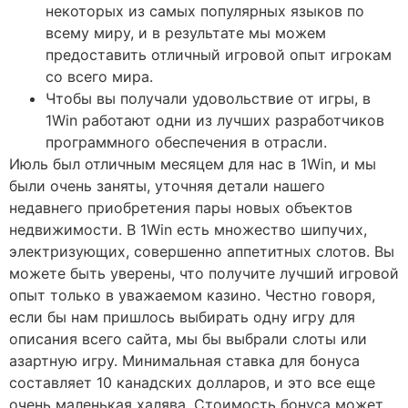
некоторых из самых популярных языков по
всему миру, и в результате мы можем
предоставить отличный игровой опыт игрокам
со всего мира.
Чтобы вы получали удовольствие от игры, в
1Win работают одни из лучших разработчиков
программного обеспечения в отрасли.
Июль был отличным месяцем для нас в 1Win, и мы
были очень заняты, уточняя детали нашего
недавнего приобретения пары новых объектов
недвижимости. В 1Win есть множество шипучих,
электризующих, совершенно аппетитных слотов. Вы
можете быть уверены, что получите лучший игровой
опыт только в уважаемом казино. Честно говоря,
если бы нам пришлось выбирать одну игру для
описания всего сайта, мы бы выбрали слоты или
азартную игру. Минимальная ставка для бонуса
составляет 10 канадских долларов, и это все еще
очень маленькая халява. Стоимость бонуса может