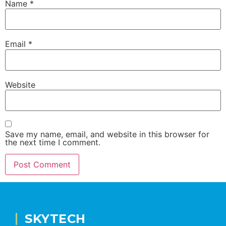
Name
*
Email
*
Website
Save my name, email, and website in this browser for
the next time I comment.
SKYTECH