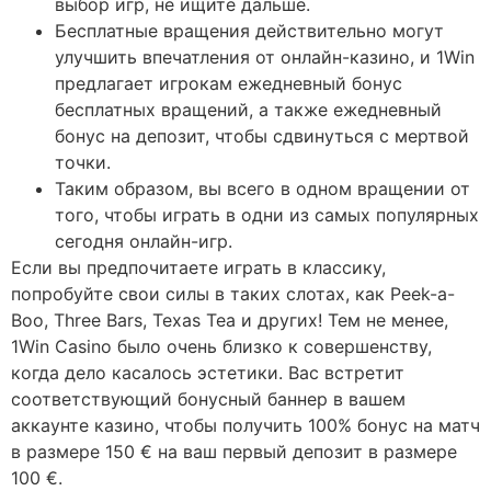
выбор игр, не ищите дальше.
Бесплатные вращения действительно могут
улучшить впечатления от онлайн-казино, и 1Win
предлагает игрокам ежедневный бонус
бесплатных вращений, а также ежедневный
бонус на депозит, чтобы сдвинуться с мертвой
точки.
Таким образом, вы всего в одном вращении от
того, чтобы играть в одни из самых популярных
сегодня онлайн-игр.
Если вы предпочитаете играть в классику,
попробуйте свои силы в таких слотах, как Peek-a-
Boo, Three Bars, Texas Tea и других! Тем не менее,
1Win Casino было очень близко к совершенству,
когда дело касалось эстетики. Вас встретит
соответствующий бонусный баннер в вашем
аккаунте казино, чтобы получить 100% бонус на матч
в размере 150 € на ваш первый депозит в размере
100 €.