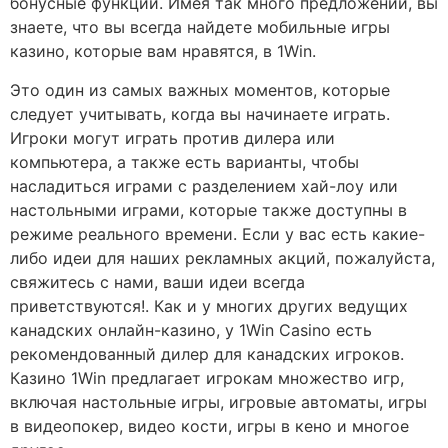
бонусные функции. Имея так много предложений, вы
знаете, что вы всегда найдете мобильные игры
казино, которые вам нравятся, в 1Win.
Это один из самых важных моментов, которые
следует учитывать, когда вы начинаете играть.
Игроки могут играть против дилера или
компьютера, а также есть варианты, чтобы
насладиться играми с разделением хай-лоу или
настольными играми, которые также доступны в
режиме реального времени. Если у вас есть какие-
либо идеи для наших рекламных акций, пожалуйста,
свяжитесь с нами, ваши идеи всегда
приветствуются!. Как и у многих других ведущих
канадских онлайн-казино, у 1Win Casino есть
рекомендованный дилер для канадских игроков.
Казино 1Win предлагает игрокам множество игр,
включая настольные игры, игровые автоматы, игры
в видеопокер, видео кости, игры в кено и многое