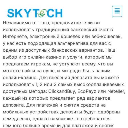
Независимо от того, предпочитаете ли вы
использовать традиционный банковский счет в
Интернете, электронный кошелек или веб-кошелек,
у нас есть подходящая альтернатива для вас с
одним из доступных банковских вариантов. Наш
выбор игр онлайн-казино и услуги, которые мы
предлагаем игрокам, не уступают всему, что вы
можете найти на суше, и мы рады быть вашим
онлайн-казино. Для внесения депозита вы можете
использовать 1, 2 или 3 самых высокооплачиваемых
доступных метода: ClickandBuy, EcoPayz или Neteller,
каждый из которых предлагает ряд вариантов
депозита. Для платежей и снятия средств на
мобильных устройствах депозиты будут одобрены
немедленно, однако вам может потребоваться
немного больше времени для платежей и снятия