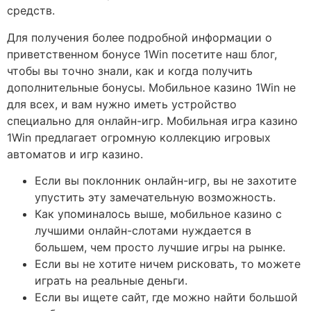
средств.
Для получения более подробной информации о
приветственном бонусе 1Win посетите наш блог,
чтобы вы точно знали, как и когда получить
дополнительные бонусы. Мобильное казино 1Win не
для всех, и вам нужно иметь устройство
специально для онлайн-игр. Мобильная игра казино
1Win предлагает огромную коллекцию игровых
автоматов и игр казино.
Если вы поклонник онлайн-игр, вы не захотите
упустить эту замечательную возможность.
Как упоминалось выше, мобильное казино с
лучшими онлайн-слотами нуждается в
большем, чем просто лучшие игры на рынке.
Если вы не хотите ничем рисковать, то можете
играть на реальные деньги.
Если вы ищете сайт, где можно найти большой