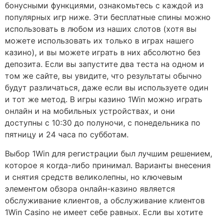
бонусными функциями, ознакомьтесь с каждой из
популярных игр ниже. Эти бесплатные спины можно
использовать в любом из наших слотов (хотя вы
можете использовать их только в играх нашего
казино), и вы можете играть в них абсолютно без
депозита. Если вы запустите два теста на одном и
том же сайте, вы увидите, что результаты обычно
будут различаться, даже если вы используете один
и тот же метод. В игры казино 1Win можно играть
онлайн и на мобильных устройствах, и они
доступны с 10:30 до полуночи, с понедельника по
пятницу и 24 часа по субботам.
Выбор 1Win для регистрации был лучшим решением,
которое я когда-либо принимал. Варианты внесения
и снятия средств великолепны, но ключевым
элементом обзора онлайн-казино является
обслуживание клиентов, а обслуживание клиентов
1Win Casino не имеет себе равных. Если вы хотите