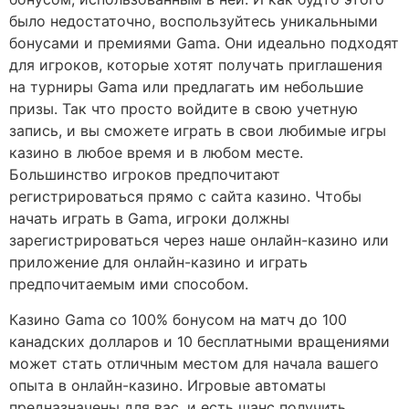
было недостаточно, воспользуйтесь уникальными
бонусами и премиями Gama. Они идеально подходят
для игроков, которые хотят получать приглашения
на турниры Gama или предлагать им небольшие
призы. Так что просто войдите в свою учетную
запись, и вы сможете играть в свои любимые игры
казино в любое время и в любом месте.
Большинство игроков предпочитают
регистрироваться прямо с сайта казино. Чтобы
начать играть в Gama, игроки должны
зарегистрироваться через наше онлайн-казино или
приложение для онлайн-казино и играть
предпочитаемым ими способом.
Казино Gama со 100% бонусом на матч до 100
канадских долларов и 10 бесплатными вращениями
может стать отличным местом для начала вашего
опыта в онлайн-казино. Игровые автоматы
предназначены для вас, и есть шанс получить