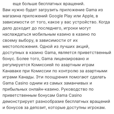
еще больше бесплатных вращений.
Вам нужно будет загрузить приложение Gama из
магазина приложений Google Play или Apple, в
зависимости от того, какое у вас устройство. Когда
дело доходит до последнего, игроки могут
наслаждаться мобильным казино в казино по
своему выбору, в зависимости от их
местоположения. Одной из лучших акций,
доступных в казино Gama, является приветственный
бонус. Более того, Gama лицензировано и
регулируется Комиссией по азартным играм
Канаваке при Комиссии по контролю за азартными
играми Канады. Эти поощрения помогают сделать
Gama Casino одним из самых заманчивых и
прибыльных онлайн-казино. Руководство по
приветственным бонусам Gama Casino
демонстрирует разнообразие бесплатных вращений
и бонусов за депозит, которые доступны игрокам.