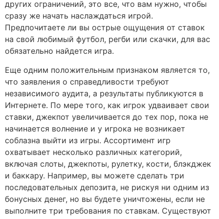
других ограничений, это все, что вам нужно, чтобы
сразу же начать наслаждаться игрой.
Предпочитаете ли вы острые ощущения от ставок
на свой любимый футбол, регби или скачки, для вас
обязательно найдется игра.
Еще одним положительным признаком является то,
что заявления о справедливости требуют
независимого аудита, а результаты публикуются в
Интернете. По мере того, как игрок удваивает свои
ставки, джекпот увеличивается до тех пор, пока не
начинается волнение и у игрока не возникает
соблазна выйти из игры. Ассортимент игр
охватывает несколько различных категорий,
включая слоты, джекпоты, рулетку, кости, блэкджек
и баккару. Например, вы можете сделать три
последовательных депозита, не рискуя ни одним из
бонусных денег, но вы будете уничтожены, если не
выполните три требования по ставкам. Существуют