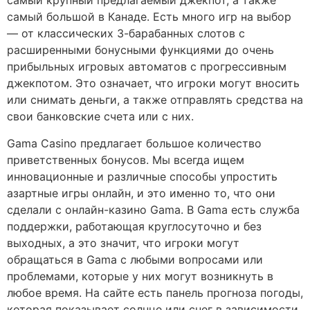
самый крупный предлагаемый джекпот, а также
самый большой в Канаде. Есть много игр на выбор
— от классических 3-барабанных слотов с
расширенными бонусными функциями до очень
прибыльных игровых автоматов с прогрессивным
джекпотом. Это означает, что игроки могут вносить
или снимать деньги, а также отправлять средства на
свои банковские счета или с них.
Gama Casino предлагает большое количество
приветственных бонусов. Мы всегда ищем
инновационные и различные способы упростить
азартные игры онлайн, и это именно то, что они
сделали с онлайн-казино Gama. В Gama есть служба
поддержки, работающая круглосуточно и без
выходных, а это значит, что игроки могут
обращаться в Gama с любыми вопросами или
проблемами, которые у них могут возникнуть в
любое время. На сайте есть панель прогноза погоды,
которая показывает солнце или снег в зависимости