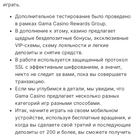
играть.
Дополнительное тестирование было проведено
в рамках Gama Casino Rewards Group.
В дополнение к этому, казино предлагает
щедрые бездепозитные бонусы, эксклюзивные
VIP-схемы, схему лояльности и легкие
депозиты и снятие средств.
В работе используется защищенный протокол
SSL с эффективным шифрованием, а значит,
никто не следит за вами, пока вы совершаете
транзакцию.
Если мы углубимся в детали, мы увидим, что
Gama Casino предлагает несколько разных
категорий игр разными способами.
Итак, начните играть на своем мобильном
устройстве, используя бесплатные вращения, и
когда вы сделаете свой третий и последующие
депозиты от 200 и более, вы сможете получить