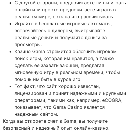
С другой стороны, предпочитаете ли вы играть
онлайн или просто предпочитаете играть в
реальном мире, есть на что рассчитывать.
Играйте в бесплатные игровые автоматы,
встречайтесь с дилером, выигрывайте
реальные деньги и получайте деньги за
просмотры.
Казино Gama стремится облегчить игрокам
поиск игры, которая им нравится, а также
сделать ее захватывающей, предлагая
мгновенную игру в реальном времени, чтобы
помочь им быть в курсе игр.
Тот факт, что сайт хорошо известен,
лицензирован и принят надежными и крупными
операторами, такими как, например, eCOGRA,
показывает, что Gama Casino является
надежным сайтом.
Когда вы откроете счет в Gama, вы получите
безопасный и надежный опыт онлайн-казино,