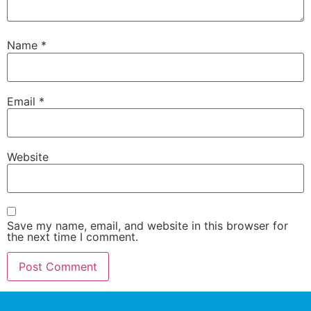
Name
*
Email
*
Website
Save my name, email, and website in this browser for
the next time I comment.