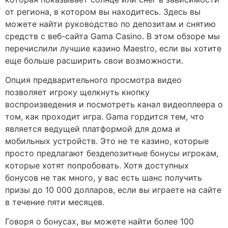
от региона, в котором вы находитесь. Здесь вы
можете найти руководство по депозитам и снятию
средств с веб-сайта Gama Casino. В этом обзоре мы
перечислили лучшие казино Maestro, если вы хотите
еще больше расширить свои возможности.
Опция предварительного просмотра видео
позволяет игроку щелкнуть кнопку
воспроизведения и посмотреть канал видеоплеера о
том, как проходит игра. Gama гордится тем, что
является ведущей платформой для дома и
мобильных устройств. Это не те казино, которые
просто предлагают бездепозитные бонусы игрокам,
которые хотят попробовать. Хотя доступных
бонусов не так много, у вас есть шанс получить
призы до 10 000 долларов, если вы играете на сайте
в течение пяти месяцев.
Говоря о бонусах, вы можете найти более 100