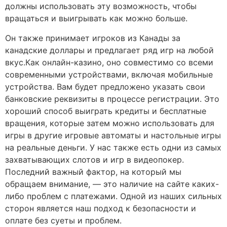
должны использовать эту возможность, чтобы
вращаться и выигрывать как можно больше.
Он также принимает игроков из Канады за
канадские доллары и предлагает ряд игр на любой
вкус.Как онлайн-казино, оно совместимо со всеми
современными устройствами, включая мобильные
устройства. Вам будет предложено указать свои
банковские реквизиты в процессе регистрации. Это
хороший способ выиграть кредиты и бесплатные
вращения, которые затем можно использовать для
игры в другие игровые автоматы и настольные игры
на реальные деньги. У нас также есть одни из самых
захватывающих слотов и игр в видеопокер.
Последний важный фактор, на который мы
обращаем внимание, — это наличие на сайте каких-
либо проблем с платежами. Одной из наших сильных
сторон является наш подход к безопасности и
оплате без суеты и проблем.