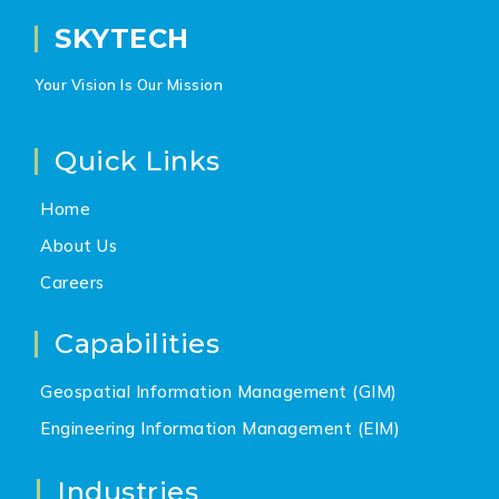
SKYTECH
Your Vision Is Our Mission
Quick Links
Home
About Us
Careers
Capabilities
Geospatial Information Management (GIM)
Engineering Information Management (EIM)
Industries