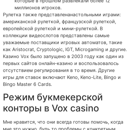
которые в прошлом развлекали более 12
миллионов игроков.
Рулетка также представленанастольными играми:
американской рулеткой, французской рулеткой,
европейской рулеткой и мини-рулеткой. В
коллекции видеослотов представлены самые
уважаемые поставщики игровых автоматов, такие
как Aristocrat, Cryptologic, IGT, Microgaming и другие.
Казино Vox было запущено в 2003 году как один из
первых сайтов онлайн-казино и воспользовалось
отсутствием регулирования в то время. Другие
игры для ставок включают Keno, Keno-Lite, Bingo и
Bingo Master 6 Cards.
Режим букмекерской
конторы в Vox casino
Мне нравится, что они всегда готовы помочь, когда
мне это нужно, будь то проблемы с конкретным