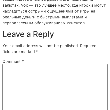
валютах. Vox — это лучшее место, где игроки могут
насладиться острыми ощущениями от игры на
реальные деньги с быстрыми выплатами и
первоклассным обслуживанием клиентов.
Leave a Reply
Your email address will not be published.
Required
fields are marked
*
Comment
*