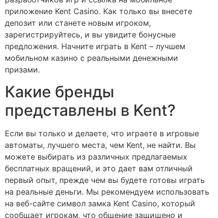
приложение Kent Casino. Как только вы внесете
депозит или станете новым игроком,
зарегистрируйтесь, и вы увидите бонусные
предложения. Начните играть в Kent – лучшем
мобильном казино с реальными денежными
призами.
Какие бренды
представлены в Kent?
Если вы только и делаете, что играете в игровые
автоматы, лучшего места, чем Kent, не найти. Вы
можете выбирать из различных предлагаемых
бесплатных вращений, и это дает вам отличный
первый опыт, прежде чем вы будете готовы играть
на реальные деньги. Мы рекомендуем использовать
на веб-сайте символ замка Kent Casino, который
сообщает игрокам, что общение защищено и