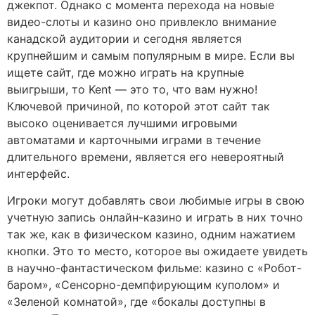
джекпот. Однако с момента перехода на новые
видео-слоты и казино оно привлекло внимание
канадской аудитории и сегодня является
крупнейшим и самым популярным в мире. Если вы
ищете сайт, где можно играть на крупные
выигрыши, то Kent — это то, что вам нужно!
Ключевой причиной, по которой этот сайт так
высоко оценивается лучшими игровыми
автоматами и карточными играми в течение
длительного времени, является его невероятный
интерфейс.
Игроки могут добавлять свои любимые игры в свою
учетную запись онлайн-казино и играть в них точно
так же, как в физическом казино, одним нажатием
кнопки. Это то место, которое вы ожидаете увидеть
в научно-фантастическом фильме: казино с «Робот-
баром», «Сенсорно-демпфирующим куполом» и
«Зеленой комнатой», где «бокалы доступны в