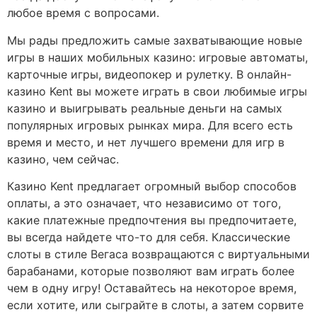
любое время с вопросами.
Мы рады предложить самые захватывающие новые
игры в наших мобильных казино: игровые автоматы,
карточные игры, видеопокер и рулетку. В онлайн-
казино Kent вы можете играть в свои любимые игры
казино и выигрывать реальные деньги на самых
популярных игровых рынках мира. Для всего есть
время и место, и нет лучшего времени для игр в
казино, чем сейчас.
Казино Kent предлагает огромный выбор способов
оплаты, а это означает, что независимо от того,
какие платежные предпочтения вы предпочитаете,
вы всегда найдете что-то для себя. Классические
слоты в стиле Вегаса возвращаются с виртуальными
барабанами, которые позволяют вам играть более
чем в одну игру! Оставайтесь на некоторое время,
если хотите, или сыграйте в слоты, а затем сорвите