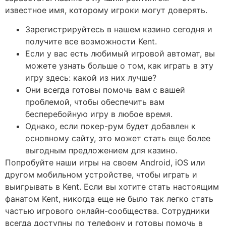
известное имя, которому игроки могут доверять.
Зарегистрируйтесь в нашем казино сегодня и
получите все возможности Kent.
Если у вас есть любимый игровой автомат, вы
можете узнать больше о том, как играть в эту
игру здесь: какой из них лучше?
Они всегда готовы помочь вам с вашей
проблемой, чтобы обеспечить вам
бесперебойную игру в любое время.
Однако, если покер-рум будет добавлен к
основному сайту, это может стать еще более
выгодным предложением для казино.
Попробуйте наши игры на своем Android, iOS или
другом мобильном устройстве, чтобы играть и
выигрывать в Kent. Если вы хотите стать настоящим
фанатом Kent, никогда еще не было так легко стать
частью игрового онлайн-сообщества. Сотрудники
всегда доступны по телефону и готовы помочь в