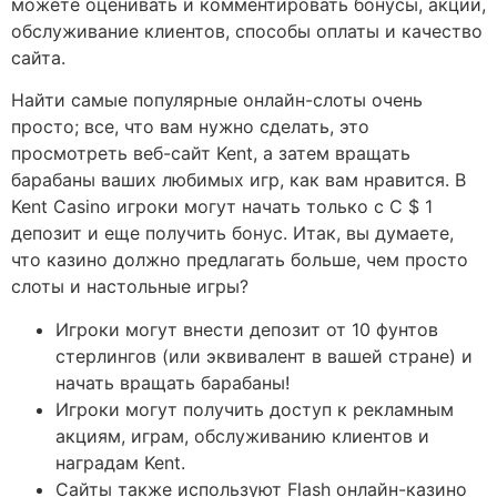
можете оценивать и комментировать бонусы, акции,
обслуживание клиентов, способы оплаты и качество
сайта.
Найти самые популярные онлайн-слоты очень
просто; все, что вам нужно сделать, это
просмотреть веб-сайт Kent, а затем вращать
барабаны ваших любимых игр, как вам нравится. В
Kent Casino игроки могут начать только с С $ 1
депозит и еще получить бонус. Итак, вы думаете,
что казино должно предлагать больше, чем просто
слоты и настольные игры?
Игроки могут внести депозит от 10 фунтов
стерлингов (или эквивалент в вашей стране) и
начать вращать барабаны!
Игроки могут получить доступ к рекламным
акциям, играм, обслуживанию клиентов и
наградам Kent.
Сайты также используют Flash онлайн-казино