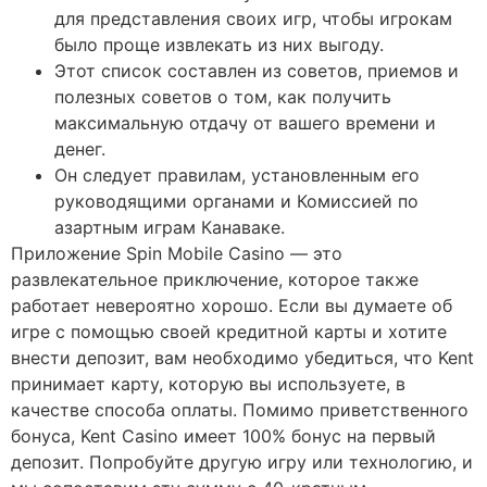
для представления своих игр, чтобы игрокам
было проще извлекать из них выгоду.
Этот список составлен из советов, приемов и
полезных советов о том, как получить
максимальную отдачу от вашего времени и
денег.
Он следует правилам, установленным его
руководящими органами и Комиссией по
азартным играм Канаваке.
Приложение Spin Mobile Casino — это
развлекательное приключение, которое также
работает невероятно хорошо. Если вы думаете об
игре с помощью своей кредитной карты и хотите
внести депозит, вам необходимо убедиться, что Kent
принимает карту, которую вы используете, в
качестве способа оплаты. Помимо приветственного
бонуса, Kent Casino имеет 100% бонус на первый
депозит. Попробуйте другую игру или технологию, и