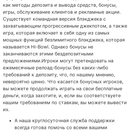
как методы депозита и вывода средств, бонусы,
игры, обслуживание клиентов и рекламные акции.
Существует командная версия блэкджека с
захватывающим прогрессивным джекпотом, а также
игра, которая включает в себя одну из самых
мощных функций безлимитного блэкджека, которая
называется Hi-Bowl. Однако бонусы не
заканчиваются этими бездепозитными
предложениями.Игроки могут претендовать на
ежемесячные релоад-бонусы без каких-либо
требований к депозиту, что, по нашему мнению,
невероятно ценно. Что касается бонусных игроков,
вы можете продолжать играть на свои бесплатные
деньги, когда захотите, и, если вы соответствуете
нашим требованиям по ставкам, вы можете вывести
их.
А наша круглосуточная служба поддержки
всегда готова помочь со всеми вашими