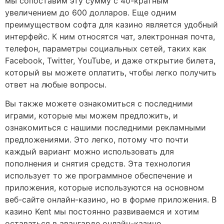
мы сопоставим эту сумму с 40-кратным
увеличением до 600 долларов. Еще одним
преимуществом софта для казино является удобный
интерфейс. К ним относятся чат, электронная почта,
телефон, параметры социальных сетей, таких как
Facebook, Twitter, YouTube, и даже открытие билета,
который вы можете оплатить, чтобы легко получить
ответ на любые вопросы.
Вы также можете ознакомиться с последними
играми, которые мы можем предложить, и
ознакомиться с нашими последними рекламными
предложениями. Это легко, потому что почти
каждый вариант можно использовать для
пополнения и снятия средств. Эта технология
использует то же программное обеспечение и
приложения, которые используются на основном
веб-сайте онлайн-казино, но в форме приложения. В
казино Kent мы постоянно развиваемся и хотим
оставаться в авангарде онлайн-казино.