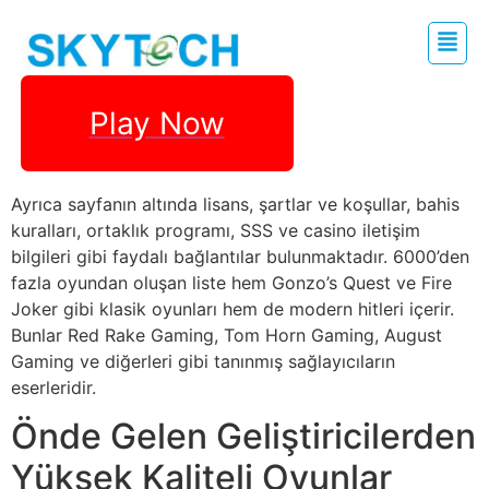
Play Now
Ayrıca sayfanın altında lisans, şartlar ve koşullar, bahis
kuralları, ortaklık programı, SSS ve casino iletişim
bilgileri gibi faydalı bağlantılar bulunmaktadır. 6000’den
fazla oyundan oluşan liste hem Gonzo’s Quest ve Fire
Joker gibi klasik oyunları hem de modern hitleri içerir.
Bunlar Red Rake Gaming, Tom Horn Gaming, August
Gaming ve diğerleri gibi tanınmış sağlayıcıların
eserleridir.
Önde Gelen Geliştiricilerden
Yüksek Kaliteli Oyunlar