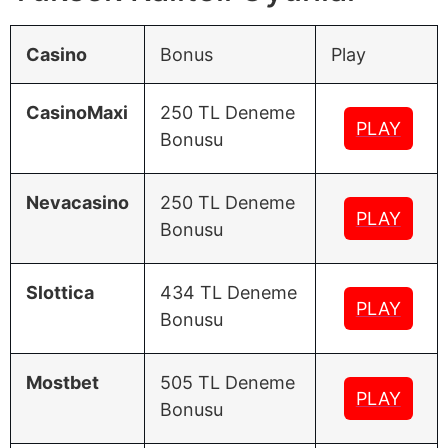
Casino
Bonus
Play
CasinoMaxi
250 TL Deneme
PLAY
Bonusu
Nevacasino
250 TL Deneme
PLAY
Bonusu
Slottica
434 TL Deneme
PLAY
Bonusu
Mostbet
505 TL Deneme
PLAY
Bonusu