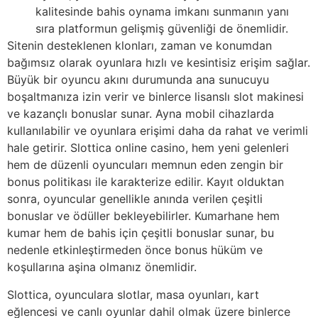
kalitesinde bahis oynama imkanı sunmanın yanı
sıra platformun gelişmiş güvenliği de önemlidir.
Sitenin desteklenen klonları, zaman ve konumdan
bağımsız olarak oyunlara hızlı ve kesintisiz erişim sağlar.
Büyük bir oyuncu akını durumunda ana sunucuyu
boşaltmanıza izin verir ve binlerce lisanslı slot makinesi
ve kazançlı bonuslar sunar. Ayna mobil cihazlarda
kullanılabilir ve oyunlara erişimi daha da rahat ve verimli
hale getirir. Slottica online casino, hem yeni gelenleri
hem de düzenli oyuncuları memnun eden zengin bir
bonus politikası ile karakterize edilir. Kayıt olduktan
sonra, oyuncular genellikle anında verilen çeşitli
bonuslar ve ödüller bekleyebilirler. Kumarhane hem
kumar hem de bahis için çeşitli bonuslar sunar, bu
nedenle etkinleştirmeden önce bonus hüküm ve
koşullarına aşina olmanız önemlidir.
Slottica, oyunculara slotlar, masa oyunları, kart
eğlencesi ve canlı oyunlar dahil olmak üzere binlerce