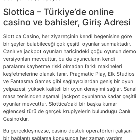
Slottica – Türkiye’de online
casino ve bahisler, Giriş Adresi
Slottica Casino, her ziyaretçinin kendi beğenisine göre
bir şeyler bulabileceği çok çeşitli oyunlar sunmaktadır.
Canlı ve jackpot oyunları haricindeki çoğu oyunun demo
versiyonları mevcuttur, bu da oyuncuların kendi
paralarını kaybetme riski olmadan farklı makineleri
keşfetmelerine olanak tanır. Pragmatic Play, Elk Studios
ve Fantasma Games gibi sağlayıcılardan geniş bir oyun
yelpazesi, yüksek kaliteli bir oyun deneyimi sağlar. Sanal
masa tenisinden aşamalı jackpot oyunlarına kadar çeşitli
oyunlar mevcuttur. Slottica’daki bir başka kumar
eğlencesi türü de gerçek krupiyelerin bulunduğu Canlı
Casino’dur.
Bu gerçekleşmezse, casino destek operatörleri çalışan
bir bağlantı sağlama konusunda her zaman yardım