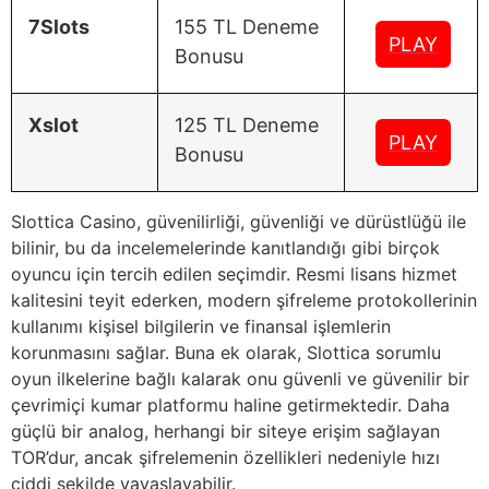
7Slots
155 TL Deneme
PLAY
Bonusu
Xslot
125 TL Deneme
PLAY
Bonusu
Slottica Casino, güvenilirliği, güvenliği ve dürüstlüğü ile
bilinir, bu da incelemelerinde kanıtlandığı gibi birçok
oyuncu için tercih edilen seçimdir. Resmi lisans hizmet
kalitesini teyit ederken, modern şifreleme protokollerinin
kullanımı kişisel bilgilerin ve finansal işlemlerin
korunmasını sağlar. Buna ek olarak, Slottica sorumlu
oyun ilkelerine bağlı kalarak onu güvenli ve güvenilir bir
çevrimiçi kumar platformu haline getirmektedir. Daha
güçlü bir analog, herhangi bir siteye erişim sağlayan
TOR’dur, ancak şifrelemenin özellikleri nedeniyle hızı
ciddi şekilde yavaşlayabilir.