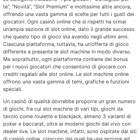
te”, “Novità”, “Slot Premium” e moltissime altre ancora,
offrendo una vasta gamma di scelte per tutti i gusti dei
giocatori. Ogni casinò online che si rispetti ha ormai
un’ampia sezione di slot online, dato il grande successo
che questo tipo di gioco sta avendo negli ultimi anni.
Ciascuna piattaforma, tuttavia, ha un’offerta di gioco
differente e presenta le slot machine in modo diverso.
Ma soprattutto, ogni piattaforma contiene dei bonus
per i nuovi giocatori che consentono di giocare con
crediti regalati alle slot online. Le slot machine online
offrono una vasta gamma di temi, grafiche e funzioni
speciali.
Un casinò di qualità dovrebbe proporre un gran numero
di giochi, fra cui slot machine di vari tipi, giochi da
tavolo come roulette e blackjack, almeno 3 varianti di
poker e baccarat, oltre ai moderni giochi dal vivo con
dealer live. Le slot machine, infatti, sono ospitate dai siti
di casinò online, ciascuno dei quali ha una sezione ad