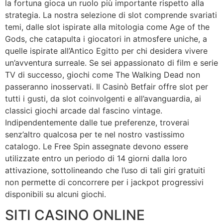
la fortuna gioca un ruolo più importante rispetto alla
strategia. La nostra selezione di slot comprende svariati
temi, dalle slot ispirate alla mitologia come Age of the
Gods, che catapulta i giocatori in atmosfere uniche, a
quelle ispirate all’Antico Egitto per chi desidera vivere
un’avventura surreale. Se sei appassionato di film e serie
TV di successo, giochi come The Walking Dead non
passeranno inosservati. Il Casinò Betfair offre slot per
tutti i gusti, da slot coinvolgenti e all’avanguardia, ai
classici giochi arcade dal fascino vintage.
Indipendentemente dalle tue preferenze, troverai
senz’altro qualcosa per te nel nostro vastissimo
catalogo. Le Free Spin assegnate devono essere
utilizzate entro un periodo di 14 giorni dalla loro
attivazione, sottolineando che l’uso di tali giri gratuiti
non permette di concorrere per i jackpot progressivi
disponibili su alcuni giochi.
SITI CASINO ONLINE