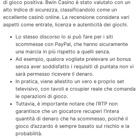
di gioco positiva. Bwin Casino è stato valutato con un
alto Indice di sicurezza, classificandolo come un
eccellente casinò online. La recensione considera vari
aspetti come entrate, licenza e autenticità dei giochi.
Lo stesso discorso lo si può fare per i siti
scommesse con PayPal, che hanno sicuramente
una marcia in più rispetto a quelli senza.
Ad esempio, qualora vogliate prelevare un bonus
senza aver soddisfatto i requisiti di puntata non vi
sarà permesso ricevere il denaro.
In pratica, viene allestito un vero e proprio set
televisivo, con tavoli e croupier reale che comanda
le operazioni di gioco.
Tuttavia, è importante notare che l’RTP non
garantisce che un giocatore recuperi l’intera
quantità di denaro che ha scommesso, poiché il
gioco d’azzardo è sempre basato sul rischio e la
probabilità.