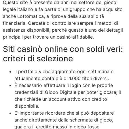
Questo sito è presente da anni nel settore del gioco
legale italiano e fa parte di un gruppo che ha acquisito
anche Lottomatica, a riprova della sua solidità
finanziaria. Cercate di controllare sempre i metodi di
assistenza disponibili, perché questo è uno dei dettagli
principali per trovare un casinò affidabile.
Siti casinò online con soldi veri:
criteri di selezione
Il portfolio viene aggiornato ogni settimana e
attualmente conta più di 1.000 titoli diversi.
È necessario effettuare il login con le proprie
credenziali di Gioco Digitale per poter giocare, il
che richiede un account attivo con credito
disponibile.
E’ importante ricordare che si può depositare
anche direttamente dalla schermata di gioco,
qualora il credito messo in gioco fosse