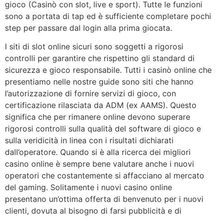
gioco (Casinò con slot, live e sport). Tutte le funzioni
sono a portata di tap ed è sufficiente completare pochi
step per passare dal login alla prima giocata.
I siti di slot online sicuri sono soggetti a rigorosi
controlli per garantire che rispettino gli standard di
sicurezza e gioco responsabile. Tutti i casinò online che
presentiamo nelle nostre guide sono siti che hanno
l’autorizzazione di fornire servizi di gioco, con
certificazione rilasciata da ADM (ex AAMS). Questo
significa che per rimanere online devono superare
rigorosi controlli sulla qualità del software di gioco e
sulla veridicità in linea con i risultati dichiarati
dall’operatore. Quando si è alla ricerca dei migliori
casino online è sempre bene valutare anche i nuovi
operatori che costantemente si affacciano al mercato
del gaming. Solitamente i nuovi casino online
presentano un’ottima offerta di benvenuto per i nuovi
clienti, dovuta al bisogno di farsi pubblicità e di