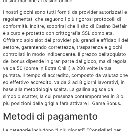
di slot machine ai casinò online.
I nostri giochi sono tutti forniti da provider autorizzati e
regolamentati che seguono i più rigorosi protocolli di
conformità. Inoltre, scoprirai che il sito di Casinò Betfair
è sicuro e protetto con crittografia SSL completa.
Offriamo solo slot dei provider più grandi e affidabili del
settore, garantendo correttezza, trasparenza e giochi
controllati in modo indipendente. Il prezzo dell’acquisto
del bonus dipende in gran parte dal gioco, ma di regola
va da 50 (come in Extra Chilli) a 200 volte la tua
puntata. Il tempo di accredito, composto da valutazione
ed effettivo accredito, va da 2 ad 8 giorni lavorativi, in
base alla metodologia scelta. La gallina agisce da
simbolo scatter, la cui presenza contemporanea in 3 o
più posizioni della griglia farà attivare il Game Bonus.
Metodi di pagamento
Le categorie includono “I più giocati”, “Consigliati per