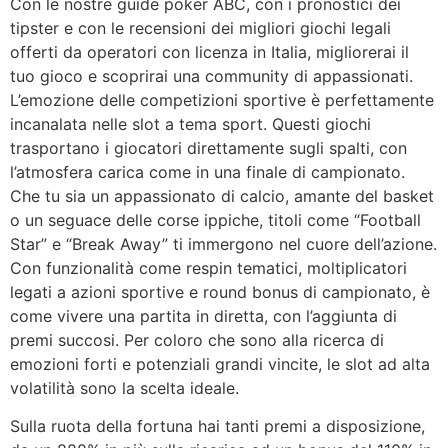
Con le nostre guide poker ABC, con i pronostici dei
tipster e con le recensioni dei migliori giochi legali
offerti da operatori con licenza in Italia, migliorerai il
tuo gioco e scoprirai una community di appassionati.
L’emozione delle competizioni sportive è perfettamente
incanalata nelle slot a tema sport. Questi giochi
trasportano i giocatori direttamente sugli spalti, con
l’atmosfera carica come in una finale di campionato.
Che tu sia un appassionato di calcio, amante del basket
o un seguace delle corse ippiche, titoli come “Football
Star” e “Break Away” ti immergono nel cuore dell’azione.
Con funzionalità come respin tematici, moltiplicatori
legati a azioni sportive e round bonus di campionato, è
come vivere una partita in diretta, con l’aggiunta di
premi succosi. Per coloro che sono alla ricerca di
emozioni forti e potenziali grandi vincite, le slot ad alta
volatilità sono la scelta ideale.
Sulla ruota della fortuna hai tanti premi a disposizione,