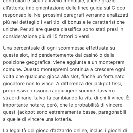
controllati e sicuri a livello mondiale, anche grazie
all’attenta implementazione delle linee guida sul Gioco
responsabile. Nei prossimi paragrafi verranno analizzati
più nel dettaglio i vari tipi di bonus e le caratteristiche
uniche. Per stilare questa classifica sono stati presi in
considerazione più di 15 fattori diversi.
Una percentuale di ogni scommessa effettuata su
queste slot, indipendentemente dal casinò o dalla
posizione geografica, viene aggiunta a un montepremi
comune. Questo montepremi continua a crescere ogni
volta che qualcuno gioca alla slot, finché un fortunato
giocatore non lo vince. A differenza dei jackpot fissi, i
progressivi possono raggiungere somme davvero
straordinarie, talvolta cambiando la vita di chi li vince. È
importante notare, però, che le probabilità di vincere
questi jackpot sono estremamente basse, paragonabili
a quelle di vincere una lotteria.
La legalità del gioco d’azzardo online, inclusi i giochi di