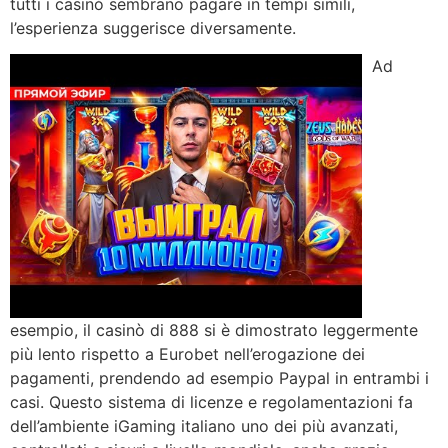
tutti i casinò sembrano pagare in tempi simili,
l’esperienza suggerisce diversamente.
Ad
esempio, il casinò di 888 si è dimostrato leggermente
più lento rispetto a Eurobet nell’erogazione dei
pagamenti, prendendo ad esempio Paypal in entrambi i
casi. Questo sistema di licenze e regolamentazioni fa
dell’ambiente iGaming italiano uno dei più avanzati,