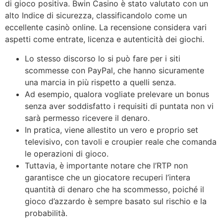
di gioco positiva. Bwin Casino è stato valutato con un
alto Indice di sicurezza, classificandolo come un
eccellente casinò online. La recensione considera vari
aspetti come entrate, licenza e autenticità dei giochi.
Lo stesso discorso lo si può fare per i siti
scommesse con PayPal, che hanno sicuramente
una marcia in più rispetto a quelli senza.
Ad esempio, qualora vogliate prelevare un bonus
senza aver soddisfatto i requisiti di puntata non vi
sarà permesso ricevere il denaro.
In pratica, viene allestito un vero e proprio set
televisivo, con tavoli e croupier reale che comanda
le operazioni di gioco.
Tuttavia, è importante notare che l’RTP non
garantisce che un giocatore recuperi l’intera
quantità di denaro che ha scommesso, poiché il
gioco d’azzardo è sempre basato sul rischio e la
probabilità.