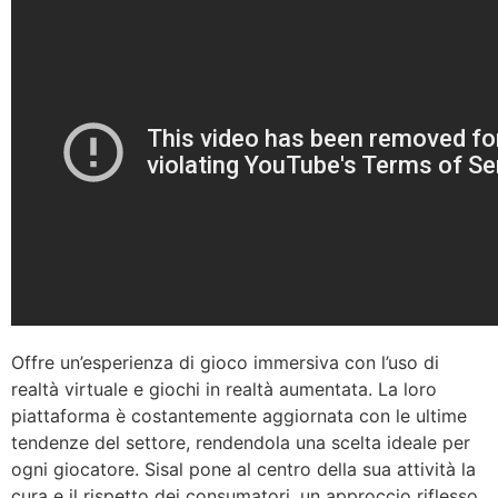
Offre un’esperienza di gioco immersiva con l’uso di
realtà virtuale e giochi in realtà aumentata. La loro
piattaforma è costantemente aggiornata con le ultime
tendenze del settore, rendendola una scelta ideale per
ogni giocatore. Sisal pone al centro della sua attività la
cura e il rispetto dei consumatori, un approccio riflesso