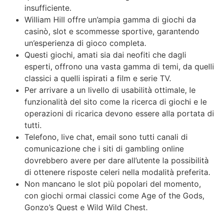
insufficiente.
William Hill offre un’ampia gamma di giochi da
casinò, slot e scommesse sportive, garantendo
un’esperienza di gioco completa.
Questi giochi, amati sia dai neofiti che dagli
esperti, offrono una vasta gamma di temi, da quelli
classici a quelli ispirati a film e serie TV.
Per arrivare a un livello di usabilità ottimale, le
funzionalità del sito come la ricerca di giochi e le
operazioni di ricarica devono essere alla portata di
tutti.
Telefono, live chat, email sono tutti canali di
comunicazione che i siti di gambling online
dovrebbero avere per dare all’utente la possibilità
di ottenere risposte celeri nella modalità preferita.
Non mancano le slot più popolari del momento,
con giochi ormai classici come Age of the Gods,
Gonzo’s Quest e Wild Wild Chest.