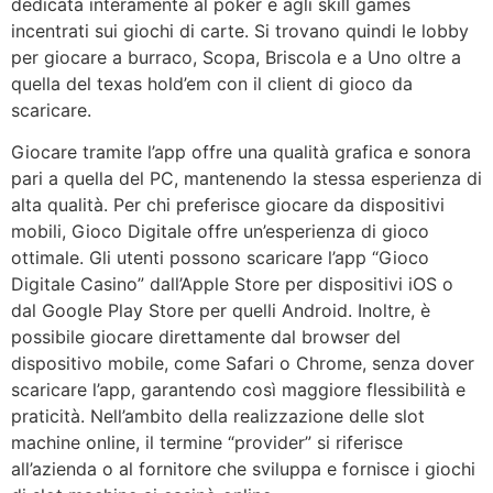
dedicata interamente al poker e agli skill games
incentrati sui giochi di carte. Si trovano quindi le lobby
per giocare a burraco, Scopa, Briscola e a Uno oltre a
quella del texas hold’em con il client di gioco da
scaricare.
Giocare tramite l’app offre una qualità grafica e sonora
pari a quella del PC, mantenendo la stessa esperienza di
alta qualità. Per chi preferisce giocare da dispositivi
mobili, Gioco Digitale offre un’esperienza di gioco
ottimale. Gli utenti possono scaricare l’app “Gioco
Digitale Casino” dall’Apple Store per dispositivi iOS o
dal Google Play Store per quelli Android. Inoltre, è
possibile giocare direttamente dal browser del
dispositivo mobile, come Safari o Chrome, senza dover
scaricare l’app, garantendo così maggiore flessibilità e
praticità. Nell’ambito della realizzazione delle slot
machine online, il termine “provider” si riferisce
all’azienda o al fornitore che sviluppa e fornisce i giochi