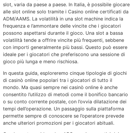
slot, varia da paese a paese. In Italia, è possibile giocare
alle slot online solo tramite i Casino online certificati da
ADM/AAMS. La volatilità in una slot machine indica la
frequenza e l’ammontare delle vincite che i giocatori
possono aspettarsi durante il gioco. Una slot a bassa
volatilità tende a offrire vincite più frequenti, sebbene
con importi generalmente più bassi. Questo può essere
ideale per i giocatori che preferiscono una sessione di
gioco più lunga e meno rischiosa.
In questa guida, esploreremo cinque tipologie di giochi
di casinò online popolari tra i giocatori di tutto il
mondo. Ma quasi sempre nei casinò online è anche
consentito l’utilizzo di metodi come il bonifico bancario
o su conto corrente postale, con l’ovvia dilatazione dei
tempi dell’operazione. Un passaggio sulla piattaforma
permette sempre di conoscere se l’operatore prevede
anche ulteriori promozioni per i giocatori abituali.