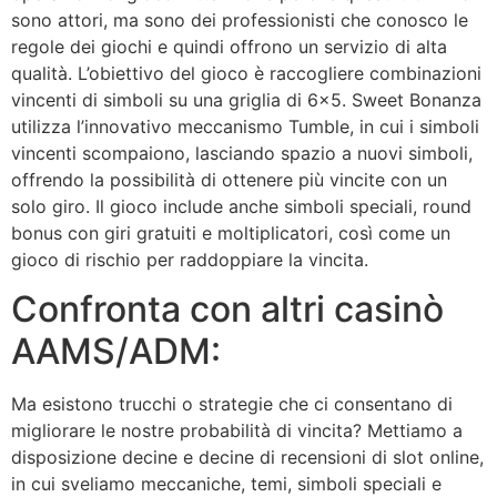
sono attori, ma sono dei professionisti che conosco le
regole dei giochi e quindi offrono un servizio di alta
qualità. L’obiettivo del gioco è raccogliere combinazioni
vincenti di simboli su una griglia di 6×5. Sweet Bonanza
utilizza l’innovativo meccanismo Tumble, in cui i simboli
vincenti scompaiono, lasciando spazio a nuovi simboli,
offrendo la possibilità di ottenere più vincite con un
solo giro. Il gioco include anche simboli speciali, round
bonus con giri gratuiti e moltiplicatori, così come un
gioco di rischio per raddoppiare la vincita.
Confronta con altri casinò
AAMS/ADM:
Ma esistono trucchi o strategie che ci consentano di
migliorare le nostre probabilità di vincita? Mettiamo a
disposizione decine e decine di recensioni di slot online,
in cui sveliamo meccaniche, temi, simboli speciali e