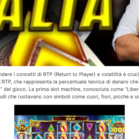
re i concetti di RTP (Return to Player) e volatilità è crucia
 L’RTP, che rappresenta la percentuale teorica di denaro che 
à” del gioco. La prima slot machine, conosciuta come “Libert
lli che ruotavano con simboli come cuori, fiori, picche e un