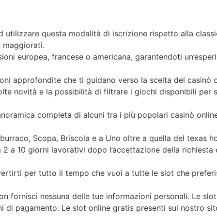
 utilizzare questa modalità di iscrizione rispetto alla clas
 maggiorati.
sioni europea, francese o americana, garantendoti un’esperie
oni approfondite che ti guidano verso la scelta del casinò o
te novità e la possibilità di filtrare i giochi disponibili pe
anoramica completa di alcuni tra i più popolari casinò onli
burraco, Scopa, Briscola e a Uno oltre a quella del texas hol
da 2 a 10 giorni lavorativi dopo l’accettazione della richiest
vertirti per tutto il tempo che vuoi a tutte le slot che prefe
n fornisci nessuna delle tue informazioni personali. Le slot
ni di pagamento. Le slot online gratis presenti sul nostro si