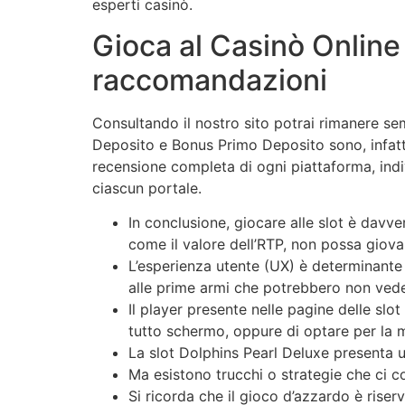
esperti casinò.
Gioca al Casinò Online c
raccomandazioni
Consultando il nostro sito potrai rimanere se
Deposito e Bonus Primo Deposito sono, infatti,
recensione completa di ogni piattaforma, indivi
ciascun portale.
In conclusione, giocare alle slot è davv
come il valore dell’RTP, non possa giovar
L’esperienza utente (UX) è determinante p
alle prime armi che potrebbero non veder
Il player presente nelle pagine delle slo
tutto schermo, oppure di optare per la m
La slot Dolphins Pearl Deluxe presenta u
Ma esistono trucchi o strategie che ci co
Si ricorda che il gioco d’azzardo è riser