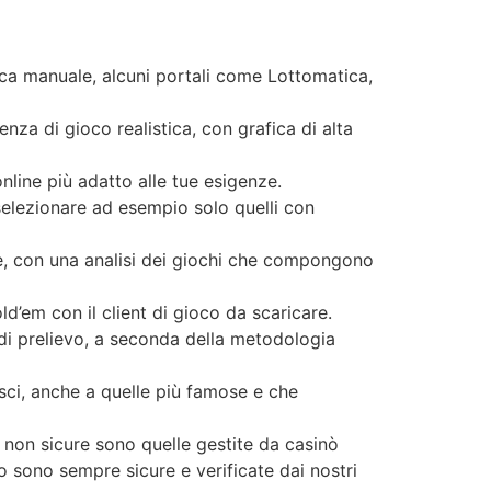
sica manuale, alcuni portali come Lottomatica,
nza di gioco realistica, con grafica di alta
nline più adatto alle tue esigenze.
r selezionare ad esempio solo quelli con
ne, con una analisi dei giochi che compongono
d’em con il client di gioco da scaricare.
a di prelievo, a seconda della metodologia
risci, anche a quelle più famose e che
 non sicure sono quelle gestite da casinò
to sono sempre sicure e verificate dai nostri