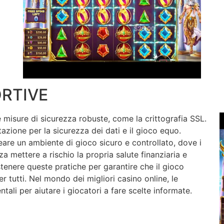
RTIVE
 e misure di sicurezza robuste, come la crittografia SSL.
azione per la sicurezza dei dati e il gioco equo.
eare un ambiente di gioco sicuro e controllato, dove i
 mettere a rischio la propria salute finanziaria e
enere queste pratiche per garantire che il gioco
 tutti. Nel mondo dei migliori casino online, le
ali per aiutare i giocatori a fare scelte informate.