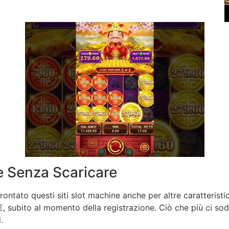
e Senza Scaricare
ontato questi siti slot machine anche per altre caratteristich
ubito al momento della registrazione. Ciò che più ci soddi
.