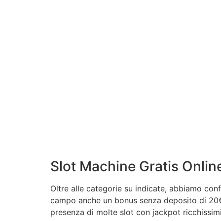
Slot Machine Gratis Onlin
Oltre alle categorie su indicate, abbiamo confr
campo anche un bonus senza deposito di 20€, s
presenza di molte slot con jackpot ricchissimi