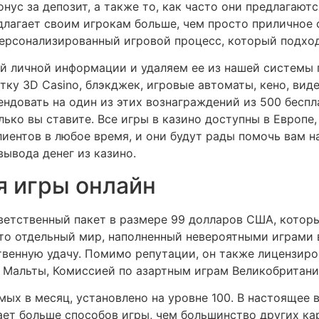
ус за депозит, а также то, как часто они предлагаютс
едлагает своим игрокам больше, чем просто приличное 
персонализированный игровой процесс, который подход
 личной информации и удаляем ее из нашей системы по
тку 3D Casino, блэкджек, игровые автоматы, кено, ви
ндовать на один из этих вознаграждений из 500 беспл
лько вы ставите. Все игры в казино доступны в Европе
ентов в любое время, и они будут рады помочь вам на
вывода денег из казино.
я игры онлайн
ветственный пакет в размере 99 долларов США, котор
то отдельный мир, наполненный невероятными играми 
венную удачу. Помимо репутации, он также лицензиро
м Мальты, Комиссией по азартным играм Великобритани
ых в месяц, установлено на уровне 100. В настоящее
ает больше способов игры, чем большинство других ка