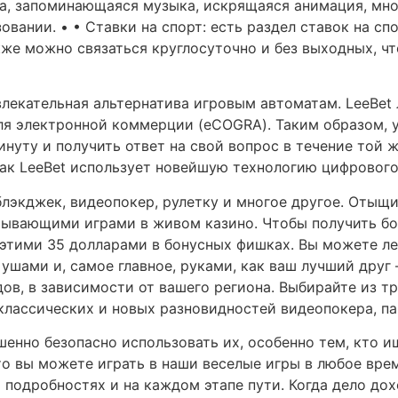
ика, запоминающаяся музыка, искрящаяся анимация, мн
зовании. • • Ставки на спорт: есть раздел ставок на сп
же можно связаться круглосуточно и без выходных, ч
влекательная альтернатива игровым автоматам. LeeBet
ля электронной коммерции (eCOGRA). Таким образом, у
уту и ​​получить ответ на свой вопрос в течение той 
как LeeBet использует новейшую технологию цифровог
 блэкджек, видеопокер, рулетку и многое другое. Оты
тывающими играми в живом казино. Чтобы получить бон
 этими 35 долларами в бонусных фишках. Вы можете ле
 ушами и, самое главное, руками, как ваш лучший друг 
в, в зависимости от вашего региона. Выбирайте из тр
 классических и новых разновидностей видеопокера, пай
шенно безопасно использовать их, особенно тем, кто 
то вы можете играть в наши веселые игры в любое вре
подробностях и на каждом этапе пути. Когда дело дох