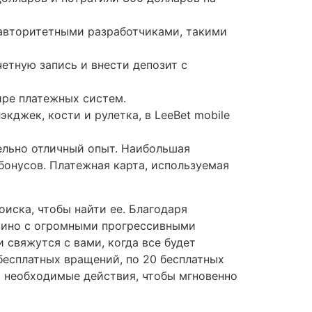
 авторитетными разработчиками, такими
четную запись и внести депозит с
ире платежных систем.
джек, кости и рулетка, в LeeBet mobile
тельно отличный опыт. Наибольшая
бонусов. Платежная карта, используемая
оиска, чтобы найти ее. Благодаря
зино с огромными прогрессивными
свяжутся с вами, когда все будет
бесплатных вращений, по 20 бесплатных
ит необходимые действия, чтобы мгновенно