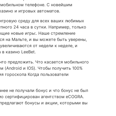
и мобильном телефоне. С новейшим
казино и игровых автоматов.
 игровую среду для всех ваших любимых
упного 24 часа в сутки. Например, только
ующие новые игры:. Наше стремление
ся на Мальте, и вы можете быть уверены,
увеличиваются от недели к неделе, и
в казино LeeBet.
 что предложить. Что касается мобильного
 (Android и IOS). Чтобы получить 100%
ния гороскопа Когда пользователи
ее не получали бонус и что бонус не был
имо сертифицирован агентством eCOGRA.
 предлагают бонусы и акции, которыми вы