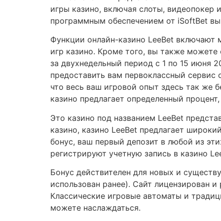
игры казино, включая слоты, видеопокер 
программным обеспечением от iSoftBet вы
Функции онлайн-казино LeeBet включают 
игр казино. Кроме того, вы также можете 
за двухнедельный период с 1 по 15 июня 
предоставить вам первоклассный сервис о
что весь ваш игровой опыт здесь так же 
казино предлагает определенный процент, 
Это казино под названием LeeBet предста
казино, казино LeeBet предлагает широки
бонус, ваш первый депозит в любой из эти
регистрируют учетную запись в казино Le
Бонус действителен для новых и существу
использован ранее). Сайт лицензирован 
Классические игровые автоматы и традици
можете наслаждаться.