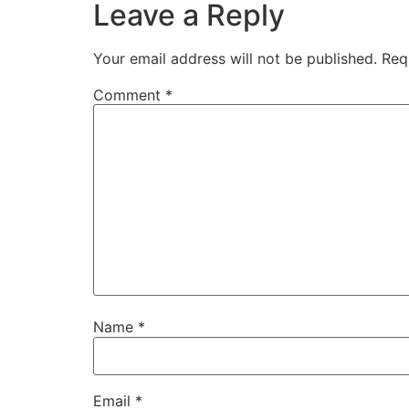
Leave a Reply
Your email address will not be published.
Req
Comment
*
Name
*
Email
*