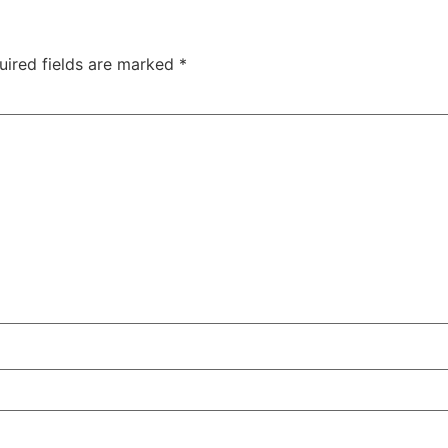
uired fields are marked
*