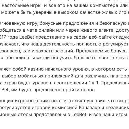
и настольные игры, и все это на вашем компьютере ил
 можете быть уверены в высоком качестве живых игр 
мгновенную игру, бонусные предложения и безопасную
общаться в чате онлайн или через живого агента, дост
2017 года LeeBet представило на своем веб-сайте след
значает, что наша деятельность полностью регулирует
безопасен, как и захватывающий. Предлагаемые бонусы 
чтобы клиенты могли получить больше от своего опыта 
вляет собой казино начального уровня, в котором есть
й выбор мобильных приложений для различных платформ
х стран будет уравнен в соотношении 1 к 1. Предсказа
eBet, им будет предложено пройти опрос.
ющих игроков (применяются только условия, что вы ран
и регулируется игровой комиссией Канаваке и независ
онные столы представлены в LeeBet, и все наши игры