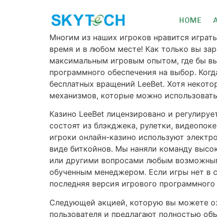
HOME
Многим из наших игроков нравится играть
время и в любом месте! Как только вы за
максимальным игровым опытом, где бы вы 
программного обеспечения на выбор. Когд
бесплатных вращений LeeBet. Хотя некотор
механизмов, которые можно использовать
Казино LeeBet лицензировано и регулируе
состоят из блэкджека, рулетки, видеопоке
игроки онлайн-казино используют электро
виде биткойнов. Мы наняли команду высо
или другими вопросами любым возможным
обученным менеджером. Если игры нет в с
последняя версия игрового программного о
Следующей акцией, которую вы можете ож
пользователя и предлагают полностью объ