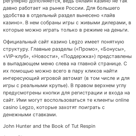
регулярно дополняется, ведь онлайн казино не так
давно работает на рынке России. Для большего
удобства в отдельный раздел вынесено «лайв
казино». В нем собраны игры с живыми дилерами, в
которые можно играть только в режиме на деньги.
Официальный сайт казино Legzo имеет понятную
структуру. Главные разделы («Промо», «Бонусы»,
«VIP-клуб», «Новости», «Поддержка») представлены
в выпадающем меню слева на главной странице. С
их помощью можно всего в пару кликов найти
интересующий игровой автомат (в том числе и для
игры с реальными крупье). В правом верхнем углу
предусмотрены кнопки для регистрации и входа на
сайт. Ими могут воспользоваться те клиенты online
casino Legzo, которые захотят поиграть с
денежными ставками.
John Hunter and the Book of Tut Respin