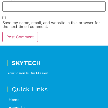
Save my name, email, and website in this browser for
the next time I comment.
SKYTECH
Your Vision Is Our Mission
Quick Links
Home
About Us