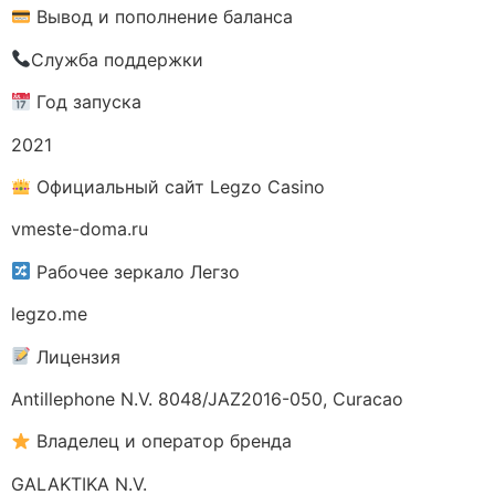
Вывод и пополнение баланса
Служба поддержки
Год запуска
2021
Официальный сайт Legzo Casino
vmeste-doma.ru
Рабочее зеркало Легзо
legzo.me
Лицензия
Antillephone N.V. 8048/JAZ2016-050, Curacao
Владелец и оператор бренда
GALAKTIKA N.V.