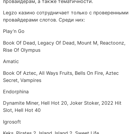
провайдерам, а также тематичности.
Legzo казино сотрудничает только с проверенными
провайдерами слотов. Среди них:
Play’n Go
Book Of Dead, Legacy Of Dead, Mount M, Reactoonz,
Rise Of Olympus
Amatic
Book Of Aztec, All Ways Fruits, Bells On Fire, Aztec
Secret, Vampires
Endorphina
Dynamite Miner, Hell Hot 20, Joker Stoker, 2022 Hit
Slot, Hell Hot 40
Igrosoft
Keks, Pirates 2, Island, Island 2, Sweet Life