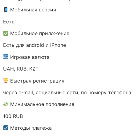
Мобильная версия
Есть
Мобильное приложение
Есть для android и iPhone
Игровая валюта
UAH, RUB, KZT
Быстрая регистрация
через e-mail, социальные сети, по номеру телефона
Минимальное пополнение
100 RUB
Методы платежа