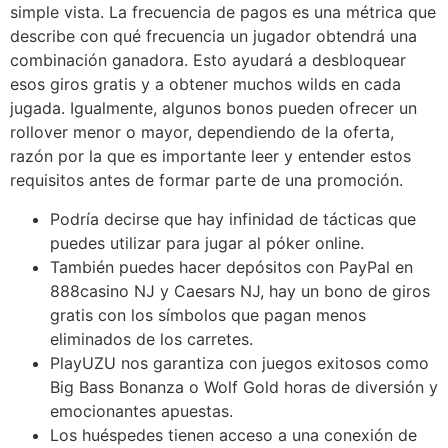
simple vista. La frecuencia de pagos es una métrica que
describe con qué frecuencia un jugador obtendrá una
combinación ganadora. Esto ayudará a desbloquear
esos giros gratis y a obtener muchos wilds en cada
jugada. Igualmente, algunos bonos pueden ofrecer un
rollover menor o mayor, dependiendo de la oferta,
razón por la que es importante leer y entender estos
requisitos antes de formar parte de una promoción.
Podría decirse que hay infinidad de tácticas que
puedes utilizar para jugar al póker online.
También puedes hacer depósitos con PayPal en
888casino NJ y Caesars NJ, hay un bono de giros
gratis con los símbolos que pagan menos
eliminados de los carretes.
PlayUZU nos garantiza con juegos exitosos como
Big Bass Bonanza o Wolf Gold horas de diversión y
emocionantes apuestas.
Los huéspedes tienen acceso a una conexión de