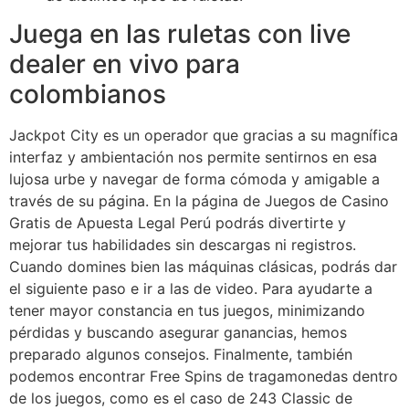
Juega en las ruletas con live
dealer en vivo para
colombianos
Jackpot City es un operador que gracias a su magnífica
interfaz y ambientación nos permite sentirnos en esa
lujosa urbe y navegar de forma cómoda y amigable a
través de su página. En la página de Juegos de Casino
Gratis de Apuesta Legal Perú podrás divertirte y
mejorar tus habilidades sin descargas ni registros.
Cuando domines bien las máquinas clásicas, podrás dar
el siguiente paso e ir a las de video. Para ayudarte a
tener mayor constancia en tus juegos, minimizando
pérdidas y buscando asegurar ganancias, hemos
preparado algunos consejos. Finalmente, también
podemos encontrar Free Spins de tragamonedas dentro
de los juegos, como es el caso de 243 Classic de