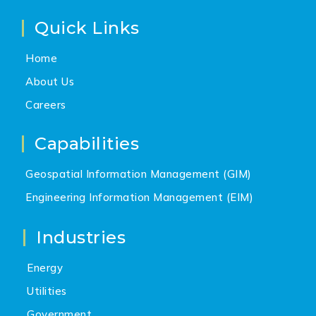
Quick Links
Home
About Us
Careers
Capabilities
Geospatial Information Management (GIM)
Engineering Information Management (EIM)
Industries
Energy
Utilities
Government