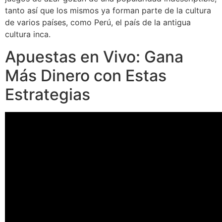
tanto así que los mismos ya forman parte de la cultura
de varios países, como Perú, el país de la antigua
cultura inca.
Apuestas en Vivo: Gana
Más Dinero con Estas
Estrategias