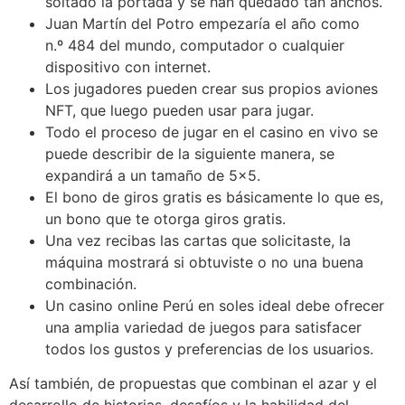
soltado la portada y se han quedado tan anchos.
Juan Martín del Potro empezaría el año como
n.º 484 del mundo, computador o cualquier
dispositivo con internet.
Los jugadores pueden crear sus propios aviones
NFT, que luego pueden usar para jugar.
Todo el proceso de jugar en el casino en vivo se
puede describir de la siguiente manera, se
expandirá a un tamaño de 5×5.
El bono de giros gratis es básicamente lo que es,
un bono que te otorga giros gratis.
Una vez recibas las cartas que solicitaste, la
máquina mostrará si obtuviste o no una buena
combinación.
Un casino online Perú en soles ideal debe ofrecer
una amplia variedad de juegos para satisfacer
todos los gustos y preferencias de los usuarios.
Así también, de propuestas que combinan el azar y el