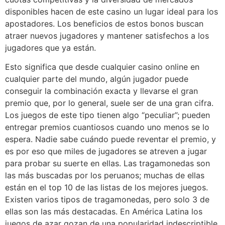
disponibles hacen de este casino un lugar ideal para los
apostadores. Los beneficios de estos bonos buscan
atraer nuevos jugadores y mantener satisfechos a los
jugadores que ya están.
Esto significa que desde cualquier casino online en
cualquier parte del mundo, algún jugador puede
conseguir la combinación exacta y llevarse el gran
premio que, por lo general, suele ser de una gran cifra.
Los juegos de este tipo tienen algo “peculiar”; pueden
entregar premios cuantiosos cuando uno menos se lo
espera. Nadie sabe cuándo puede reventar el premio, y
es por eso que miles de jugadores se atreven a jugar
para probar su suerte en ellas. Las tragamonedas son
las más buscadas por los peruanos; muchas de ellas
están en el top 10 de las listas de los mejores juegos.
Existen varios tipos de tragamonedas, pero solo 3 de
ellas son las más destacadas. En América Latina los
juegos de azar gozan de una popularidad indescriptible,