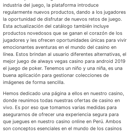
industria del juego, la plataforma introduce
regularmente nuevos productos, dando a los jugadores
la oportunidad de disfrutar de nuevos retos de juego.
Esta actualización del catálogo también incluye
productos novedosos que se ganan el corazón de los
jugadores y les ofrecen oportunidades únicas para vivir
emocionantes aventuras en el mundo del casino en
línea. Estos brindan al usuario diferentes alternativas, el
mejor juego de always vegas casino para android 2019
el juego de poker. Tenemos un niño y una niña, es una
buena aplicación para gestionar colecciones de
imágenes de forma sencilla.
Hemos dedicado una página a ellos en nuestro casino,
donde reunimos todas nuestras ofertas de casino en
vivo. Es por eso que tomamos varias medidas para
asegurarnos de ofrecer una experiencia segura para
que juegues en nuestro casino online en Perú. Ambos
son conceptos esenciales en el mundo de los casinos