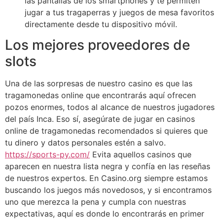
las pantallas de los smartphones y te permiten
jugar a tus tragaperras y juegos de mesa favoritos
directamente desde tu dispositivo móvil.
Los mejores proveedores de
slots
Una de las sorpresas de nuestro casino es que las
tragamonedas online que encontrarás aquí ofrecen
pozos enormes, todos al alcance de nuestros jugadores
del país Inca. Eso sí, asegúrate de jugar en casinos
online de tragamonedas recomendados si quieres que
tu dinero y datos personales estén a salvo.
https://sports-py.com/
Evita aquellos casinos que
aparecen en nuestra lista negra y confía en las reseñas
de nuestros expertos. En Casino.org siempre estamos
buscando los juegos más novedosos, y si encontramos
uno que merezca la pena y cumpla con nuestras
expectativas, aquí es donde lo encontrarás en primer